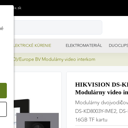
p@izimpx.sk
né
ELEKTRICKÉ KÚRENIE
ELEKTROMATERIÁL
DUOCLIP
Y(O-STD)/Europe BV Modulárny video interkom
HIKVISION DS-KI
Modulárny video i
Modulárny dvojvodičov
É
DS-KD8003Y-IME2, DS
16GB TF kartu