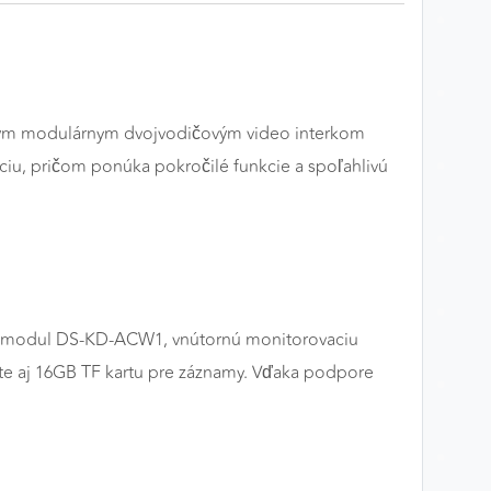
xným modulárnym dvojvodičovým video interkom
ciu, pričom ponúka pokročilé funkcie a spoľahlivú
ný modul DS-KD-ACW1, vnútornú monitorovaciu
e aj 16GB TF kartu pre záznamy. Vďaka podpore