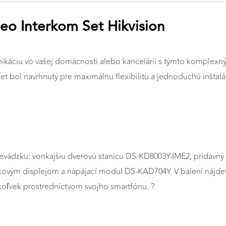
o Interkom Set Hikvision
nikáciu vo vašej domácnosti alebo kancelárii s týmto komple
 bol navrhnutý pre maximálnu flexibilitu a jednoduchú inštalá
evádzku: vonkajšiu dverovú stanicu DS-KD8003Y-IME2, prídav
ovým displejom a napájací modul DS-KAD704Y. V balení nájdet
koľvek prostredníctvom svojho smartfónu. ?