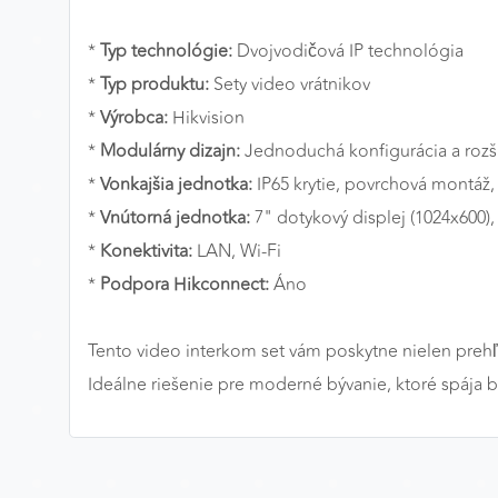
MARKETINGOVÉ COOKIES
*
Typ technológie:
Dvojvodičová IP technológia
Marketingové cookies sa používajú na sledovanie
*
Typ produktu:
Sety video vrátnikov
správania používateľov naprieč webovými stránkami.
*
Výrobca:
Hikvision
Umožňujú nám a našim partnerom zobrazovať cielenú 
*
Modulárny dizajn:
Jednoduchá konfigurácia a rozš
relevantnú reklamu, a to na našom webe aj v
reklamných sieťach tretích strán.
*
Vonkajšia jednotka:
IP65 krytie, povrchová montáž, 1
*
Vnútorná jednotka:
7" dotykový displej (1024x600), 
Google Ads
*
Konektivita:
LAN, Wi-Fi
Poskytovateľ:
Google
*
Podpora Hikconnect:
Áno
Tento video interkom set vám poskytne nielen prehľ
Ideálne riešenie pre moderné bývanie, ktoré spája