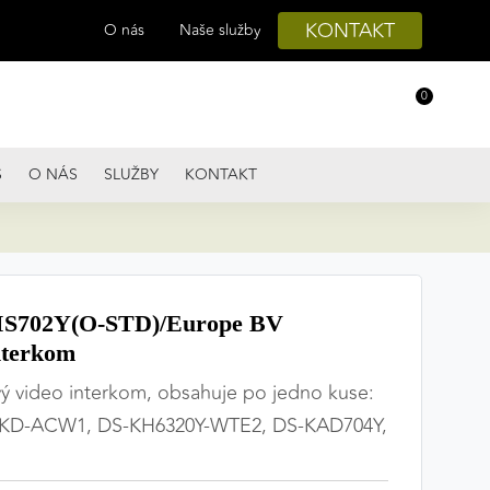
KONTAKT
O nás
Naše služby
0
S
O NÁS
SLUŽBY
KONTAKT
S702Y(O-STD)/Europe BV
nterkom
ý video interkom, obsahuje po jedno kuse:
-KD-ACW1, DS-KH6320Y-WTE2, DS-KAD704Y,