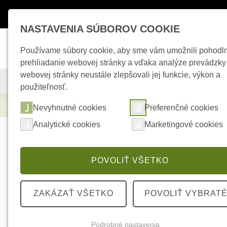
Máte otázky ?
+421 950 242 694
esho
NASTAVENIA SÚBOROV COOKIE
Používame súbory cookie, aby sme vám umožnili pohodl
prehliadanie webovej stránky a vďaka analýze prevádzky
webovej stránky neustále zlepšovali jej funkcie, výkon a
KAMEROVÉ SYSTÉMY
ZABEZPEČOVACIE SYSTÉMY
použiteľnosť.
Elektrické kúrenie
HIKVISION DS-KIS702
Nevyhnutné cookies
Preferenčné cookies
Analytické cookies
Marketingové cookies
POVOLIŤ VŠETKO
ZAKÁZAŤ VŠETKO
POVOLIŤ VYBRAT
Podrobné nastavenia