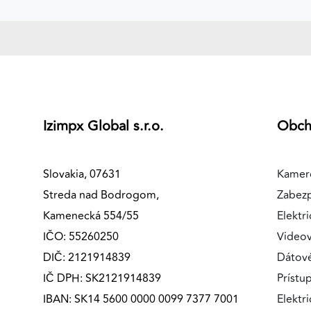
Izimpx Global s.r.o.
Obc
Slovakia, 07631
Kamer
Streda nad Bodrogom,
Zabez
Kamenecká 554/55
Elektri
IČO: 55260250
Videov
DIČ: 2121914839
Dátov
IČ DPH: SK2121914839
Prístu
IBAN: SK14 5600 0000 0099 7377 7001
Elektr