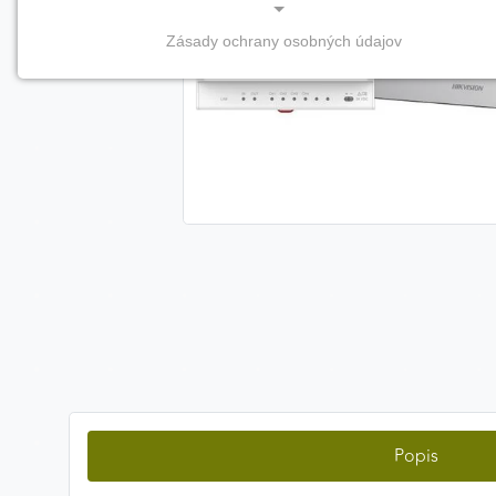
Zásady ochrany osobných údajov
NEVYHNUTNÉ COOKIES
(vždy aktívne, nemožno vypnúť)
Tieto cookies sú potrebné na správne fungovanie
webovej stránky a bez nich by nebolo možné
zabezpečiť jej plnú funkčnosť.
Nevyhnutné cookies
PREFERENČNÉ COOKIES
Preferenčné cookies umožňujú zapamätanie si vašich
individuálnych nastavení a preferencií, napríklad
zvolený jazyk, región alebo prihlasovacie údaje. Vďaka
nim vám dokážeme poskytnúť personalizovanejšie a
Popis
pohodlnejšie používanie webovej stránky.