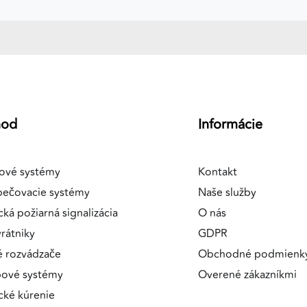
hod
Informácie
ové systémy
Kontakt
pečovacie systémy
Naše služby
cká požiarná signalizácia
O nás
rátniky
GDPR
é rozvádzače
Obchodné podmienk
pové systémy
Overené zákazníkmi
ické kúrenie