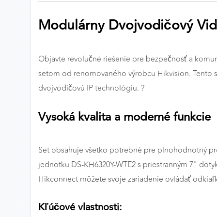
Preferenčné cookies
Modulárny Dvojvodičový Vide
ANALYTICKÉ COOKIES
Objavte revolučné riešenie pre bezpečnosť a komu
Analytické cookies nám umožňujú meranie výkonu
setom od renomovaného výrobcu Hikvision. Tento set
nášho webu. Ich pomocou určujeme počet návštev a
dvojvodičovú IP technológiu. ?
zdroje návštev našich webových stránok. Dáta získané
pomocou týchto cookies spracovávame anonymne a
Vysoká kvalita a moderné funkcie
súhrnne, bez použitia identifikátorov, ktoré ukazujú na
konkrétnych používateľov nášho webu. Vďaka týmto
cookies môžeme optimalizovať výkon a funkčnosť
Set obsahuje všetko potrebné pre plnohodnotný pr
našich stránok.
jednotku DS-KH6320Y-WTE2 s priestranným 7" dotyk
Google Analytics
Hikconnect môžete svoje zariadenie ovládať odkiaľ
Poskytovateľ:
Google
Kľúčové vlastnosti: