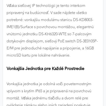
Vďaka sieťovej IP technológii je tento interkom
pripravený na budúcnosť. V sade nájdete všetko
potrebné: vonkajšiu modulárnu stanicu DS-KD8003-
IME1(B)/Surface s povrchovou montážou, elegantnú
vnútornú jednotku DS-KH6320-WTE so 7-palcovým
dotykovým displejom, sieťový PoE switch DS-3E0105P-
E/M pre jednoduché napájanie a pripojenie, a 16GB
microSD kartu pre lokálne nahrávanie.
Vonkajšia Jednotka pre Každé Prostredie
Vonkajšia jednotka je odolná voči poveternostným
vplyvom s krytím IP65 a je pripravená na povrchovú
montáž. Vďaka jednému tlačidlu a dvom relé pre
ovládanie zámkov alebo iných zariadení poskytuje