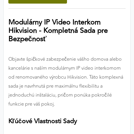
výkon a funkčnosť našich stránok.
Modulárny IP Video Interkom
Google Analytics
Hikvision - Kompletná Sada pre
Poskytovateľ:
Google
Bezpečnosť
MARKETINGOVÉ COOKIES
Objavte špičkové zabezpečenie vášho domova alebo
Marketingové cookies sa používajú na sledovanie
kancelárie s naším modulárnym IP video interkomom
správania používateľov naprieč webovými
od renomovaného výrobcu Hikvision. Táto komplexná
stránkami. Umožňujú nám a našim partnerom
sada je navrhnutá pre maximálnu flexibilitu a
zobrazovať cielenú a relevantnú reklamu, a to na
našom webe aj v reklamných sieťach tretích strán.
jednoduchú inštaláciu, pričom ponúka pokročilé
funkcie pre váš pokoj.
Google Ads
Kľúčové Vlastnosti Sady
Poskytovateľ:
Google