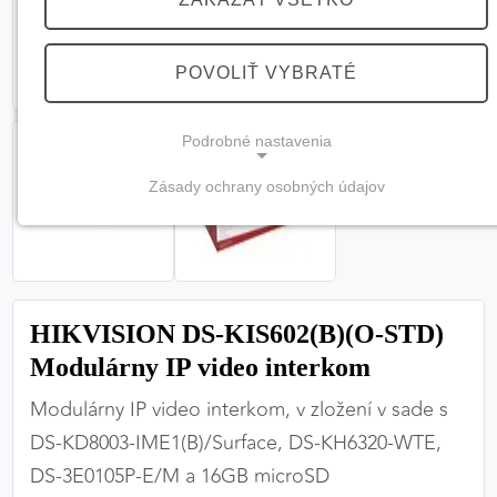
POVOLIŤ VYBRATÉ
Podrobné nastavenia
Zásady ochrany osobných údajov
NEVYHNUTNÉ COOKIES
(vždy aktívne, nemožno vypnúť)
Tieto cookies sú potrebné na správne fungovanie
webovej stránky a bez nich by nebolo možné
HIKVISION DS-KIS602(B)(O-STD)
zabezpečiť jej plnú funkčnosť.
Modulárny IP video interkom
Nevyhnutné cookies
Modulárny IP video interkom, v zložení v sade s
DS-KD8003-IME1(B)/Surface, DS-KH6320-WTE,
DS-3E0105P-E/M a 16GB microSD
PREFERENČNÉ COOKIES