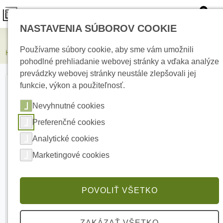
0
NASTAVENIA SÚBOROV COOKIE
Elektrické kúrenie
Používame súbory cookie, aby sme vám umožnili
HIKVISION DS-KIS602(B)(O-STD) Modulárny IP video interkom
pohodlné prehliadanie webovej stránky a vďaka analýze
prevádzky webovej stránky neustále zlepšovali jej
funkcie, výkon a použiteľnosť.
Nevyhnutné cookies
Preferenčné cookies
Analytické cookies
Marketingové cookies
POVOLIŤ VŠETKO
ZAKÁZAŤ VŠETKO