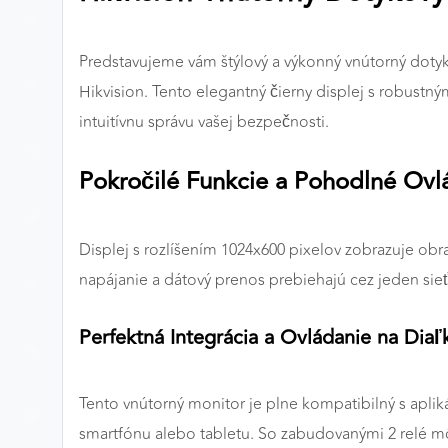
Preferenčné cookies
Predstavujeme vám štýlový a výkonný vnútorný doty
Hikvision. Tento elegantný čierny displej s robus
ANALYTICKÉ COOKIES
intuitívnu správu vašej bezpečnosti.
Analytické cookies nám umožňujú meranie výkonu
nášho webu. Ich pomocou určujeme počet návštev a
Pokročilé Funkcie a Pohodlné Ovl
zdroje návštev našich webových stránok. Dáta získané
pomocou týchto cookies spracovávame anonymne a
súhrnne, bez použitia identifikátorov, ktoré ukazujú na
Displej s rozlíšením 1024x600 pixelov zobrazuje obr
konkrétnych používateľov nášho webu. Vďaka týmto
napájanie a dátový prenos prebiehajú cez jeden sieťo
cookies môžeme optimalizovať výkon a funkčnosť
našich stránok.
Perfektná Integrácia a Ovládanie na Diaľ
Google Analytics
Poskytovateľ:
Google
Tento vnútorný monitor je plne kompatibilný s aplik
smartfónu alebo tabletu. So zabudovanými 2 relé mô