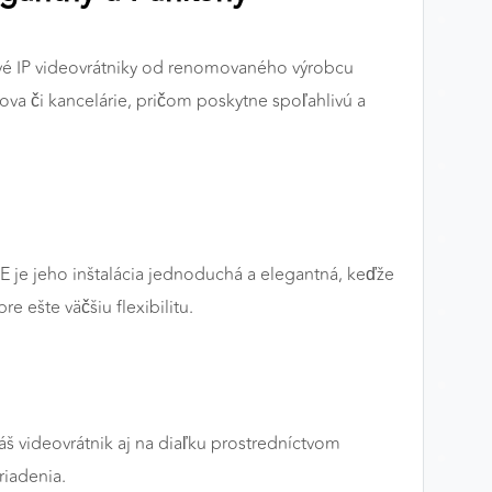
ové IP videovrátniky od renomovaného výrobcu
a či kancelárie, pričom poskytne spoľahlivú a
E je jeho inštalácia jednoduchá a elegantná, keďže
 ešte väčšiu flexibilitu.
š videovrátnik aj na diaľku prostredníctvom
riadenia.