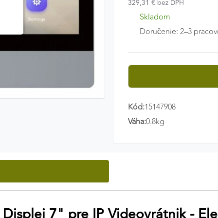
329,31 € bez DPH
Skladom
Doručenie: 2–3 pracov
Kód:
15147908
Váha:
0.8kg
Displej 7" pre IP Videovrátnik - E