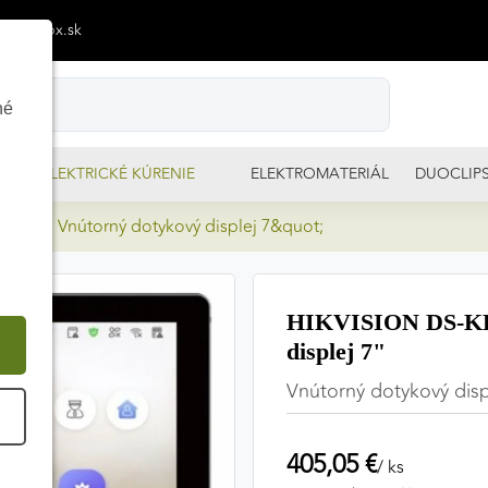
p@izimpx.sk
né
ELEKTRICKÉ KÚRENIE
ELEKTROMATERIÁL
DUOCLIP
WTE1 Vnútorný dotykový displej 7&quot;
HIKVISION DS-KH
displej 7"
Vnútorný dotykový disp
É
405,05 €
/ ks