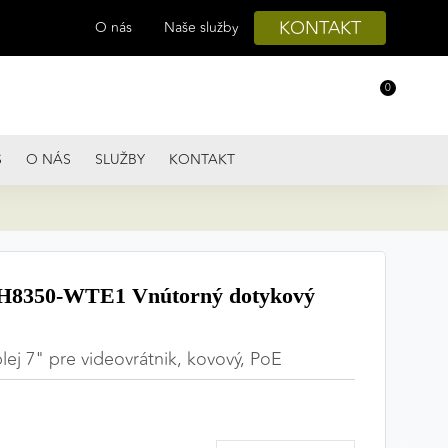
KONTAKT
O nás
Naše služby
0
S
O NÁS
SLUŽBY
KONTAKT
8350-WTE1 Vnútorný dotykový
lej 7" pre videovrátnik, kovový, PoE