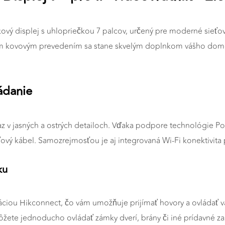
kový displej s uhlopriečkou 7 palcov, určený pre moderné sieť
tným kovovým prevedením sa stane skvelým doplnkom vášho domov
ádanie
az v jasných a ostrých detailoch. Vďaka podpore technológie Po
vý kábel. Samozrejmosťou je aj integrovaná Wi-Fi konektivita pre
ku
áciou Hikconnect, čo vám umožňuje prijímať hovory a ovládať vá
žete jednoducho ovládať zámky dverí, brány či iné prídavné za