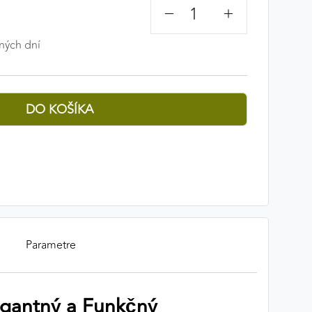
−
+
ných dní
Parametre
legantný a Funkčný