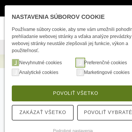
Máte otázky ?
+421 950 242 694
esho
NASTAVENIA SÚBOROV COOKIE
Používame súbory cookie, aby sme vám umožnili pohodl
prehliadanie webovej stránky a vďaka analýze prevádzky
webovej stránky neustále zlepšovali jej funkcie, výkon a
KAMEROVÉ SYSTÉMY
ZABEZPEČOVACIE SYSTÉMY
použiteľnosť.
Elektrické kúrenie
HIKVISION DS-KH8350-
Nevyhnutné cookies
Preferenčné cookies
Analytické cookies
Marketingové cookies
POVOLIŤ VŠETKO
ZAKÁZAŤ VŠETKO
POVOLIŤ VYBRAT
Podrobné nastavenia