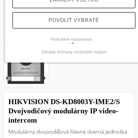
POVOLIŤ VYBRATÉ
Podrobné nastavenia
Zásady ochrany osobných údajov
NEVYHNUTNÉ COOKIES
(vždy aktívne, nemožno vypnúť)
Tieto cookies sú potrebné na správne fungovanie
webovej stránky a bez nich by nebolo možné
zabezpečiť jej plnú funkčnosť.
HIKVISION DS-KD8003Y-IME2/S
Nevyhnutné cookies
Dvojvodičový modulárny IP video-
intercom
Modulárna dvojvodičová hlavná dverná jednotka
PREFERENČNÉ COOKIES