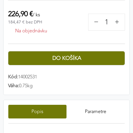
Preferenčné cookies umožňujú zapamätanie si
226,90 €
vašich individuálnych nastavení a preferencií,
/ ks
−
+
napríklad zvolený jazyk, región alebo prihlasovacie
184,47 € bez DPH
údaje. Vďaka nim vám dokážeme poskytnúť
Na objednávku
personalizovanejšie a pohodlnejšie používanie
webovej stránky.
Preferenčné cookies
Kód:
14002531
ANALYTICKÉ COOKIES
Váha:
0.75kg
Analytické cookies nám umožňujú meranie výkonu
nášho webu. Ich pomocou určujeme počet návštev
a zdroje návštev našich webových stránok. Dáta
získané pomocou týchto cookies spracovávame
Popis
Parametre
anonymne a súhrnne, bez použitia identifikátorov,
ktoré ukazujú na konkrétnych používateľov nášho
webu. Vďaka týmto cookies môžeme optimalizovať