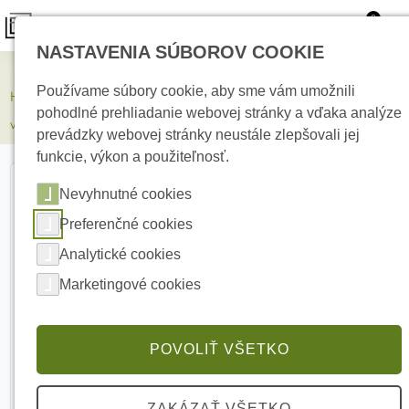
0
NASTAVENIA SÚBOROV COOKIE
Elektrické kúrenie
Používame súbory cookie, aby sme vám umožnili
HIKVISION DS-KD8003Y-IME2/S Dvojvodičový modulárny IP
pohodlné prehliadanie webovej stránky a vďaka analýze
video-intercom
prevádzky webovej stránky neustále zlepšovali jej
funkcie, výkon a použiteľnosť.
Nevyhnutné cookies
Preferenčné cookies
Analytické cookies
Marketingové cookies
POVOLIŤ VŠETKO
ZAKÁZAŤ VŠETKO