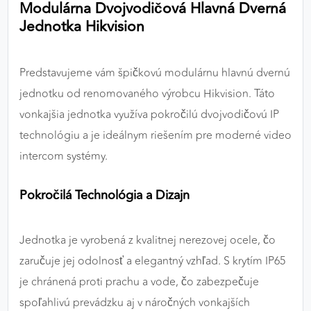
Modulárna Dvojvodičová Hlavná Dverná
výkon a funkčnosť našich stránok.
Jednotka Hikvision
Google Analytics
Predstavujeme vám špičkovú modulárnu hlavnú dvernú
Poskytovateľ:
Google
jednotku od renomovaného výrobcu Hikvision. Táto
vonkajšia jednotka využíva pokročilú dvojvodičovú IP
MARKETINGOVÉ COOKIES
technológiu a je ideálnym riešením pre moderné video
Marketingové cookies sa používajú na sledovanie
intercom systémy.
správania používateľov naprieč webovými
stránkami. Umožňujú nám a našim partnerom
Pokročilá Technológia a Dizajn
zobrazovať cielenú a relevantnú reklamu, a to na
našom webe aj v reklamných sieťach tretích strán.
Jednotka je vyrobená z kvalitnej nerezovej ocele, čo
Google Ads
zaručuje jej odolnosť a elegantný vzhľad. S krytím IP65
Poskytovateľ:
Google
je chránená proti prachu a vode, čo zabezpečuje
spoľahlivú prevádzku aj v náročných vonkajších