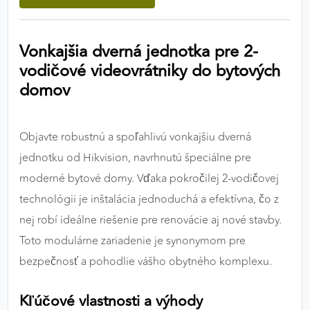
výkon a funkčnosť našich stránok.
Vonkajšia dverná jednotka pre 2-
Google Analytics
vodičové videovrátniky do bytových
Poskytovateľ:
Google
domov
MARKETINGOVÉ COOKIES
Objavte robustnú a spoľahlivú vonkajšiu dverná
Marketingové cookies sa používajú na sledovanie
jednotku od Hikvision, navrhnutú špeciálne pre
správania používateľov naprieč webovými
moderné bytové domy. Vďaka pokročilej 2-vodičovej
stránkami. Umožňujú nám a našim partnerom
technológii je inštalácia jednoduchá a efektívna, čo z
zobrazovať cielenú a relevantnú reklamu, a to na
našom webe aj v reklamných sieťach tretích strán.
nej robí ideálne riešenie pre renovácie aj nové stavby.
Toto modulárne zariadenie je synonymom pre
Google Ads
bezpečnosť a pohodlie vášho obytného komplexu.
Poskytovateľ:
Google
Kľúčové vlastnosti a výhody