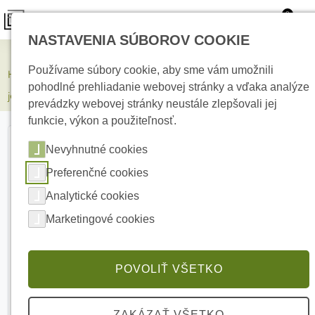
0
NASTAVENIA SÚBOROV COOKIE
Elektrické kúrenie
Používame súbory cookie, aby sme vám umožnili
HIKVISION DS-KD7003EY-IME2/A Dvojvodičová vonkajšia
pohodlné prehliadanie webovej stránky a vďaka analýze
jednotka
prevádzky webovej stránky neustále zlepšovali jej
funkcie, výkon a použiteľnosť.
Nevyhnutné cookies
Preferenčné cookies
Analytické cookies
Marketingové cookies
POVOLIŤ VŠETKO
ZAKÁZAŤ VŠETKO