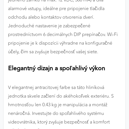
jedného zámku na max. 12 VDC, 500 mA) a dva
alarmové vstupy, ideálne pre pripojenie tlačidla
odchodu alebo kontaktov otvorenia dverí.
Jednoduché nastavenie je zabezpečené
prostredníctvom 6 decimálnych DIP prepínačov. Wi-Fi
pripojenie je k dispozícii výhradne na konfiguračné
účely, čím sa zvyšuje bezpečnosť vašej siete.
Elegantný dizajn a spoľahlivý výkon
V elegantnej antracitovej farbe sa táto hliníková
jednotka skvele začlení do akéhokoľvek exteriéru. S
hmotnosťou len 0.43 kg je manipulácia a montáž
nenáročná. Investujte do spoľahlivého systému
videovrátnika, ktorý zvyšuje bezpečnosť a komfort