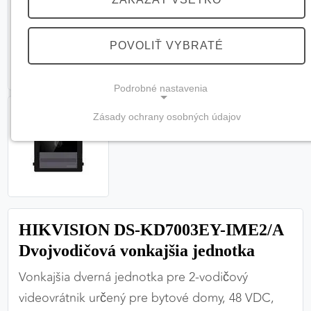
POVOLIŤ VYBRATÉ
Podrobné nastavenia
Zásady ochrany osobných údajov
NEVYHNUTNÉ COOKIES
(vždy aktívne, nemožno vypnúť)
Tieto cookies sú potrebné na správne fungovanie
webovej stránky a bez nich by nebolo možné
zabezpečiť jej plnú funkčnosť.
HIKVISION DS-KD7003EY-IME2/A
Nevyhnutné cookies
Dvojvodičová vonkajšia jednotka
Vonkajšia dverná jednotka pre 2-vodičový
videovrátnik určený pre bytové domy, 48 VDC,
PREFERENČNÉ COOKIES