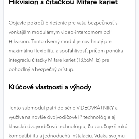
Hikvision s čítačkou Mifare kariet
výkon a funkčnosť našich stránok.
Google Analytics
Objavte pokročilé riešenie pre vašu bezpečnosť s
vonkajším modulárnym video-intercomom od
Poskytovateľ:
Google
Hikvision. Tento dverný modul je navrhnutý pre
maximálnu flexibilitu a spoľahlivosť, pričom ponúka
MARKETINGOVÉ COOKIES
integráciu čítačky Mifare kariet (13,56MHz) pre
Marketingové cookies sa používajú na sledovanie
pohodlný a bezpečný prístup.
správania používateľov naprieč webovými
stránkami. Umožňujú nám a našim partnerom
Kľúčové vlastnosti a výhody
zobrazovať cielenú a relevantnú reklamu, a to na
našom webe aj v reklamných sieťach tretích strán.
Tento submodul patrí do série VIDEOVRÁTNIKY a
Google Ads
využíva najnovšie dvojvodičové IP technológie aj
Poskytovateľ:
Google
klasickú dvojvodičovú technológiu, čo zaručuje širokú
kompatibilitu a jednoduchú inštaláciu. Vďaka svojmu