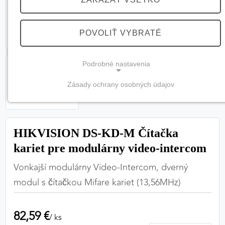
POVOLIŤ VYBRATÉ
Podrobné nastavenia
Zásady ochrany osobných údajov
NEVYHNUTNÉ COOKIES
(vždy aktívne, nemožno vypnúť)
Tieto cookies sú potrebné na správne fungovanie
HIKVISION DS-KD-M Čítačka
webovej stránky a bez nich by nebolo možné
kariet pre modulárny video-intercom
zabezpečiť jej plnú funkčnosť.
Vonkajší modulárny Video-Intercom, dverný
Nevyhnutné cookies
modul s čítačkou Mifare kariet (13,56MHz)
82,59 €
/ ks
PREFERENČNÉ COOKIES