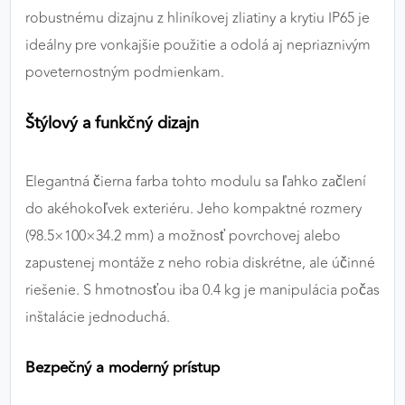
robustnému dizajnu z hliníkovej zliatiny a krytiu IP65 je
ideálny pre vonkajšie použitie a odolá aj nepriaznivým
poveternostným podmienkam.
Štýlový a funkčný dizajn
Elegantná čierna farba tohto modulu sa ľahko začlení
do akéhokoľvek exteriéru. Jeho kompaktné rozmery
(98.5×100×34.2 mm) a možnosť povrchovej alebo
zapustenej montáže z neho robia diskrétne, ale účinné
riešenie. S hmotnosťou iba 0.4 kg je manipulácia počas
inštalácie jednoduchá.
Bezpečný a moderný prístup