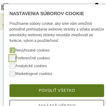
0
NASTAVENIA SÚBOROV COOKIE
Elektrické kúrenie
Používame súbory cookie, aby sme vám umožnili
HIKVISION DS-KD-M Čítačka kariet pre modulárny video-intercom
pohodlné prehliadanie webovej stránky a vďaka analýze
prevádzky webovej stránky neustále zlepšovali jej
funkcie, výkon a použiteľnosť.
Nevyhnutné cookies
Preferenčné cookies
Analytické cookies
Marketingové cookies
POVOLIŤ VŠETKO
ZAKÁZAŤ VŠETKO