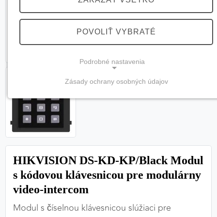
POVOLIŤ VYBRATÉ
Podrobné nastavenia
Zásady ochrany osobných údajov
NEVYHNUTNÉ COOKIES
(vždy aktívne, nemožno vypnúť)
Tieto cookies sú potrebné na správne fungovanie
webovej stránky a bez nich by nebolo možné
zabezpečiť jej plnú funkčnosť.
HIKVISION DS-KD-KP/Black Modul
Nevyhnutné cookies
s kódovou klávesnicou pre modulárny
video-intercom
Modul s číselnou klávesnicou slúžiaci pre
PREFERENČNÉ COOKIES