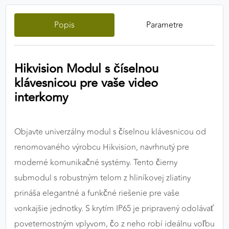
výkon a funkčnosť našich stránok.
Popis
Parametre
Google Analytics
Poskytovateľ:
Google
Hikvision Modul s číselnou
klávesnicou pre vaše video
interkomy
MARKETINGOVÉ COOKIES
Marketingové cookies sa používajú na sledovanie
správania používateľov naprieč webovými
Objavte univerzálny modul s číselnou klávesnicou od
stránkami. Umožňujú nám a našim partnerom
renomovaného výrobcu Hikvision, navrhnutý pre
zobrazovať cielenú a relevantnú reklamu, a to na
našom webe aj v reklamných sieťach tretích strán.
moderné komunikačné systémy. Tento čierny
submodul s robustným telom z hliníkovej zliatiny
Google Ads
prináša elegantné a funkčné riešenie pre vaše
Poskytovateľ:
Google
vonkajšie jednotky. S krytím IP65 je pripravený odolávať
poveternostným vplyvom, čo z neho robí ideálnu voľbu