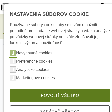
0
NASTAVENIA SÚBOROV COOKIE
Elektrické kúrenie
Používame súbory cookie, aby sme vám umožnili
HIKVISION DS-KD-KP/Black Modul s kódovou klávesnicou pre
pohodlné prehliadanie webovej stránky a vďaka analýze
modulárny video-intercom
prevádzky webovej stránky neustále zlepšovali jej
funkcie, výkon a použiteľnosť.
Nevyhnutné cookies
Preferenčné cookies
Analytické cookies
Marketingové cookies
POVOLIŤ VŠETKO
ZAKÁZAŤ VŠETKO