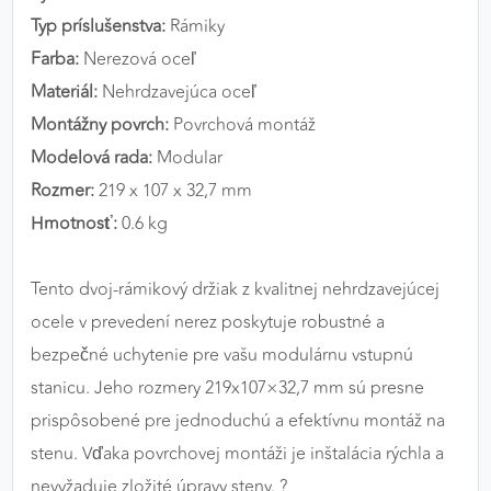
Typ príslušenstva:
Rámiky
Farba:
Nerezová oceľ
Materiál:
Nehrdzavejúca oceľ
Montážny povrch:
Povrchová montáž
Modelová rada:
Modular
Rozmer:
219 x 107 x 32,7 mm
Hmotnosť:
0.6 kg
Tento dvoj-rámikový držiak z kvalitnej nehrdzavejúcej
ocele v prevedení nerez poskytuje robustné a
bezpečné uchytenie pre vašu modulárnu vstupnú
stanicu. Jeho rozmery 219x107×32,7 mm sú presne
prispôsobené pre jednoduchú a efektívnu montáž na
stenu. Vďaka povrchovej montáži je inštalácia rýchla a
nevyžaduje zložité úpravy steny. ?️