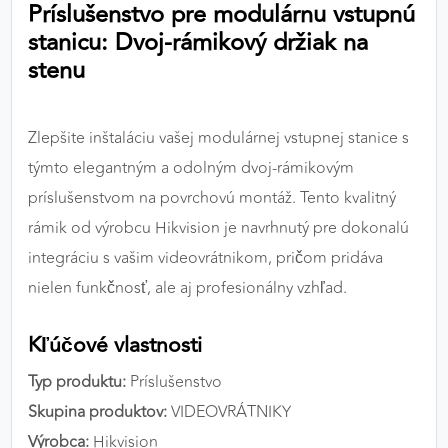
Príslušenstvo pre modulárnu vstupnú
výkon a funkčnosť našich stránok.
stanicu: Dvoj-rámikový držiak na
stenu
Google Analytics
Poskytovateľ:
Google
Zlepšite inštaláciu vašej modulárnej vstupnej stanice s
týmto elegantným a odolným dvoj-rámikovým
MARKETINGOVÉ COOKIES
príslušenstvom na povrchovú montáž. Tento kvalitný
Marketingové cookies sa používajú na sledovanie
rámik od výrobcu Hikvision je navrhnutý pre dokonalú
správania používateľov naprieč webovými
integráciu s vašim videovrátnikom, pričom pridáva
stránkami. Umožňujú nám a našim partnerom
nielen funkčnosť, ale aj profesionálny vzhľad.
zobrazovať cielenú a relevantnú reklamu, a to na
našom webe aj v reklamných sieťach tretích strán.
Kľúčové vlastnosti
Google Ads
Typ produktu:
Príslušenstvo
Poskytovateľ:
Google
Skupina produktov:
VIDEOVRÁTNIKY
Výrobca:
Hikvision