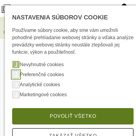
0
NASTAVENIA SÚBOROV COOKIE
Elektrické kúrenie
Používame súbory cookie, aby sme vám umožnili
HIKVISION DS-KD-ACW2/S Príslušenstvo pre montáž na stenu
pohodlné prehliadanie webovej stránky a vďaka analýze
prevádzky webovej stránky neustále zlepšovali jej
funkcie, výkon a použiteľnosť.
Nevyhnutné cookies
Preferenčné cookies
Analytické cookies
Marketingové cookies
POVOLIŤ VŠETKO
ZAKÁZAŤ VŠETKO