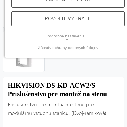
POVOLIŤ VYBRATÉ
Podrobné nastavenia
Zásady ochrany osobných údajov
NEVYHNUTNÉ COOKIES
(vždy aktívne, nemožno vypnúť)
Tieto cookies sú potrebné na správne fungovanie
webovej stránky a bez nich by nebolo možné
HIKVISION DS-KD-ACW2/S
zabezpečiť jej plnú funkčnosť.
Príslušenstvo pre montáž na stenu
Nevyhnutné cookies
Príslušenstvo pre montáž na stenu pre
modulárnu vstupnú stanicu. (Dvoj-rámiková)
PREFERENČNÉ COOKIES