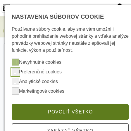
0
NASTAVENIA SÚBOROV COOKIE
Elektrické kúrenie
Používame súbory cookie, aby sme vám umožnili
HIKVISION DS-KD-ACW2 Príslušenstvo pre montáž na stenu
pohodlné prehliadanie webovej stránky a vďaka analýze
prevádzky webovej stránky neustále zlepšovali jej
funkcie, výkon a použiteľnosť.
Nevyhnutné cookies
Preferenčné cookies
Analytické cookies
Marketingové cookies
POVOLIŤ VŠETKO
ZAKÁZAŤ VŠETKO