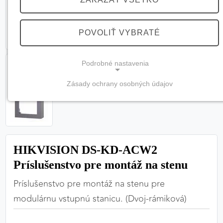
POVOLIŤ VYBRATÉ
Podrobné nastavenia
Zásady ochrany osobných údajov
NEVYHNUTNÉ COOKIES
(vždy aktívne, nemožno vypnúť)
Tieto cookies sú potrebné na správne fungovanie
webovej stránky a bez nich by nebolo možné
HIKVISION DS-KD-ACW2
zabezpečiť jej plnú funkčnosť.
Príslušenstvo pre montáž na stenu
Nevyhnutné cookies
Príslušenstvo pre montáž na stenu pre
modulárnu vstupnú stanicu. (Dvoj-rámiková)
PREFERENČNÉ COOKIES