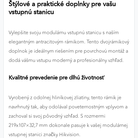
Štýlové a praktické doplnky pre vašu
výkon a funkčnosť našich stránok.
vstupnú stanicu
Google Analytics
Vylepšite svoju modulárnu vstupnú stanicu s naším
Poskytovateľ:
Google
elegantným antracitovým rámikom. Tento dvojrámikový
doplnok je ideálnym riešením pre povrchovú montáž a
MARKETINGOVÉ COOKIES
dodá vášmu vstupu moderný a profesionálny vzhľad.
Marketingové cookies sa používajú na sledovanie
správania používateľov naprieč webovými
Kvalitné prevedenie pre dlhú životnosť
stránkami. Umožňujú nám a našim partnerom
zobrazovať cielenú a relevantnú reklamu, a to na
našom webe aj v reklamných sieťach tretích strán.
Vyrobený z odolnej hliníkovej zliatiny, tento rámik je
navrhnutý tak, aby odolával poveternostným vplyvom a
Google Ads
zachoval si svoj pôvodný vzhľad. S rozmermi
Poskytovateľ:
Google
219x107×32,7 mm dokonale pasuje k vašej modulárnej
vstupnej stanici značky Hikvision.