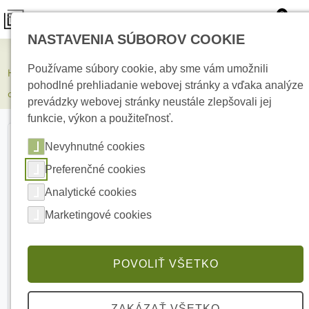
0
NASTAVENIA SÚBOROV COOKIE
Elektrické kúrenie
Používame súbory cookie, aby sme vám umožnili
HIKVISION DS-KD-ACF1/Black Príslušenstvo pre montáž pod
pohodlné prehliadanie webovej stránky a vďaka analýze
omietku
prevádzky webovej stránky neustále zlepšovali jej
funkcie, výkon a použiteľnosť.
Nevyhnutné cookies
Preferenčné cookies
Analytické cookies
Marketingové cookies
POVOLIŤ VŠETKO
ZAKÁZAŤ VŠETKO