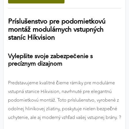
výkon a funkčnosť našich stránok.
Príslušenstvo pre podomietkovú
Google Analytics
montáž modulárnych vstupných
Poskytovateľ:
Google
staníc Hikvision
MARKETINGOVÉ COOKIES
Vylepšite svoje zabezpečenie s
precíznym dizajnom
Marketingové cookies sa používajú na sledovanie
správania používateľov naprieč webovými
stránkami. Umožňujú nám a našim partnerom
Predstavujeme kvalitné čierne rámiky pre modulárne
zobrazovať cielenú a relevantnú reklamu, a to na
našom webe aj v reklamných sieťach tretích strán.
vstupná stanice Hikvision, navrhnuté pre elegantnú
podomietkovú montáž. Toto príslušenstvo, vyrobené z
Google Ads
odolnej hliníkovej zliatiny, poskytuje nielen bezpečné
Poskytovateľ:
Google
uchytenie, ale aj moderný vzhľad vašej vstupnej brány. ?