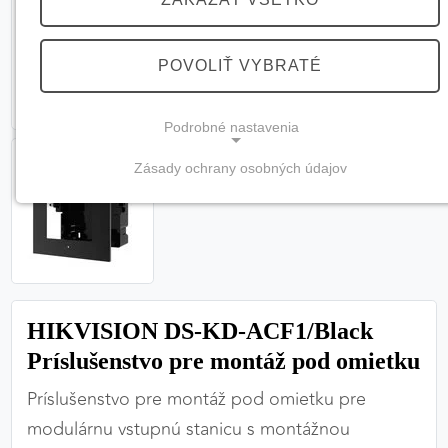
POVOLIŤ VYBRATÉ
Podrobné nastavenia
Zásady ochrany osobných údajov
NEVYHNUTNÉ COOKIES
(vždy aktívne, nemožno vypnúť)
Tieto cookies sú potrebné na správne fungovanie
webovej stránky a bez nich by nebolo možné
zabezpečiť jej plnú funkčnosť.
HIKVISION DS-KD-ACF1/Black
Nevyhnutné cookies
Príslušenstvo pre montáž pod omietku
Príslušenstvo pre montáž pod omietku pre
modulárnu vstupnú stanicu s montážnou
PREFERENČNÉ COOKIES