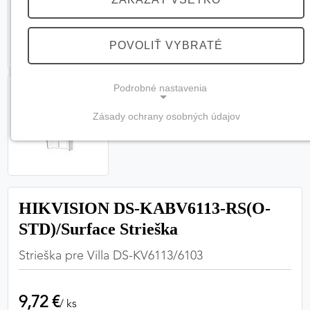
POVOLIŤ VYBRATÉ
Podrobné nastavenia
Zásady ochrany osobných údajov
NEVYHNUTNÉ COOKIES
(vždy aktívne, nemožno vypnúť)
Tieto cookies sú potrebné na správne fungovanie
webovej stránky a bez nich by nebolo možné
HIKVISION DS-KABV6113-RS(O-
zabezpečiť jej plnú funkčnosť.
STD)/Surface Strieška
Nevyhnutné cookies
Strieška pre Villa DS-KV6113/6103
9,72 €
PREFERENČNÉ COOKIES
/ ks