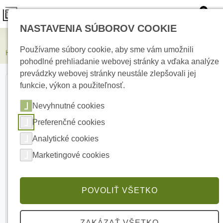
0
NASTAVENIA SÚBOROV COOKIE
Elektrické kúrenie
Používame súbory cookie, aby sme vám umožnili
HIKVISION DS-KABV6113-RS(O-STD)/Surface Strieška
pohodlné prehliadanie webovej stránky a vďaka analýze
prevádzky webovej stránky neustále zlepšovali jej
funkcie, výkon a použiteľnosť.
Nevyhnutné cookies
Preferenčné cookies
Analytické cookies
Marketingové cookies
POVOLIŤ VŠETKO
ZAKÁZAŤ VŠETKO