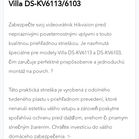
Villa DS-KV6113/6103
výkon a funkčnosť našich stránok.
Google Analytics
Zabezpečte svoj videovrátnik Hikvision pred
Poskytovateľ:
Google
nepriaznivými poveternostnými vplyvmi s touto
kvalitnou priehľadnou strieškou. Je navrhnutá
špeciálne pre modely Villa DS-KV6113 a DS-KV6103,
MARKETINGOVÉ COOKIES
čím zaručuje perfektné prispôsobenie a jednoduchú
Marketingové cookies sa používajú na sledovanie
montáž na povrch. ?️
správania používateľov naprieč webovými
stránkami. Umožňujú nám a našim partnerom
Táto praktická strieška je vyrobená z odolného
zobrazovať cielenú a relevantnú reklamu, a to na
našom webe aj v reklamných sieťach tretích strán.
tvrdeného plastu v priehľadnom prevedení, ktoré
nenaruší estetiku vášho vstupu a zároveň poskytne
Google Ads
spoľahlivú ochranu pred dažďom, snehom či priamym
Poskytovateľ:
Google
slnečným žiarením. Chráňte investíciu do vášho
domáceho zabezpečenia. ✨