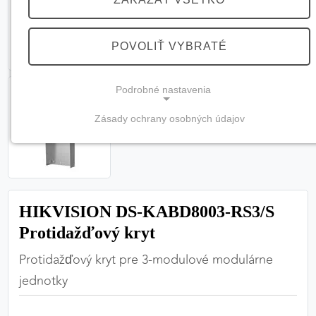
POVOLIŤ VYBRATÉ
Podrobné nastavenia
Zásady ochrany osobných údajov
NEVYHNUTNÉ COOKIES
(vždy aktívne, nemožno vypnúť)
Tieto cookies sú potrebné na správne fungovanie
webovej stránky a bez nich by nebolo možné
HIKVISION DS-KABD8003-RS3/S
zabezpečiť jej plnú funkčnosť.
Protidažďový kryt
Nevyhnutné cookies
Protidažďový kryt pre 3-modulové modulárne
jednotky
PREFERENČNÉ COOKIES