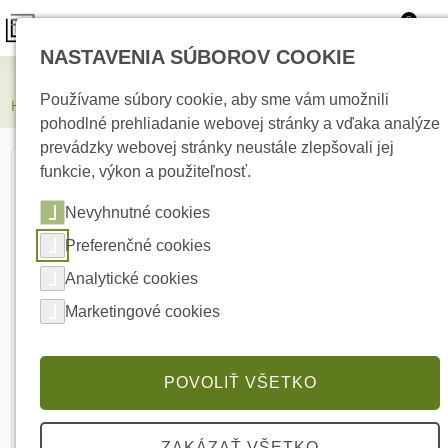
0
NASTAVENIA SÚBOROV COOKIE
Elektrické kúrenie
Používame súbory cookie, aby sme vám umožnili
HIKVISION DS-KABD8003-RS3/S Protidažďový kryt
pohodlné prehliadanie webovej stránky a vďaka analýze
prevádzky webovej stránky neustále zlepšovali jej
funkcie, výkon a použiteľnosť.
Nevyhnutné cookies
Preferenčné cookies
Analytické cookies
Marketingové cookies
POVOLIŤ VŠETKO
ZAKÁZAŤ VŠETKO