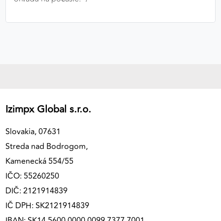
Izimpx Global s.r.o.
Slovakia, 07631
Streda nad Bodrogom,
Kamenecká 554/55
IČO: 55260250
DIČ: 2121914839
IČ DPH: SK2121914839
IBAN: SK14 5600 0000 0099 7377 7001