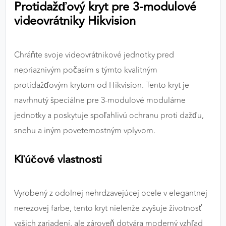
Protidažďový kryt pre 3-modulové
výkon a funkčnosť našich stránok.
videovrátniky Hikvision
Google Analytics
Chráňte svoje videovrátnikové jednotky pred
Poskytovateľ:
Google
nepriaznivým počasím s týmto kvalitným
protidažďovým krytom od Hikvision. Tento kryt je
MARKETINGOVÉ COOKIES
navrhnutý špeciálne pre 3-modulové modulárne
Marketingové cookies sa používajú na sledovanie
jednotky a poskytuje spoľahlivú ochranu proti dažďu,
správania používateľov naprieč webovými
snehu a iným poveternostným vplyvom.
stránkami. Umožňujú nám a našim partnerom
zobrazovať cielenú a relevantnú reklamu, a to na
Kľúčové vlastnosti
našom webe aj v reklamných sieťach tretích strán.
Google Ads
Vyrobený z odolnej nehrdzavejúcej ocele v elegantnej
Poskytovateľ:
Google
nerezovej farbe, tento kryt nielenže zvyšuje životnosť
vašich zariadení, ale zároveň dotvára moderný vzhľad