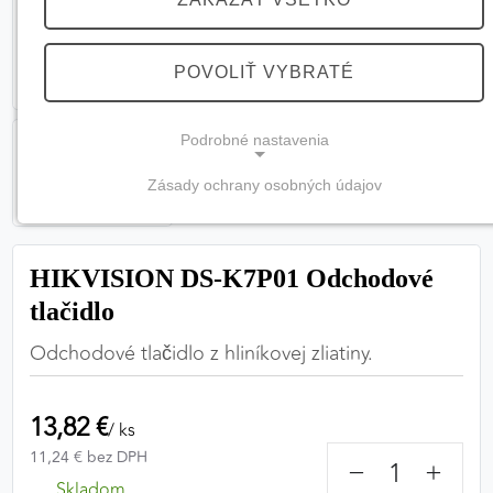
POVOLIŤ VYBRATÉ
Podrobné nastavenia
Zásady ochrany osobných údajov
NEVYHNUTNÉ COOKIES
(vždy aktívne, nemožno vypnúť)
HIKVISION DS-K7P01 Odchodové
Tieto cookies sú potrebné na správne fungovanie
tlačidlo
webovej stránky a bez nich by nebolo možné
zabezpečiť jej plnú funkčnosť.
Odchodové tlačidlo z hliníkovej zliatiny.
Nevyhnutné cookies
13,82 €
/ ks
11,24 € bez DPH
−
+
PREFERENČNÉ COOKIES
Skladom