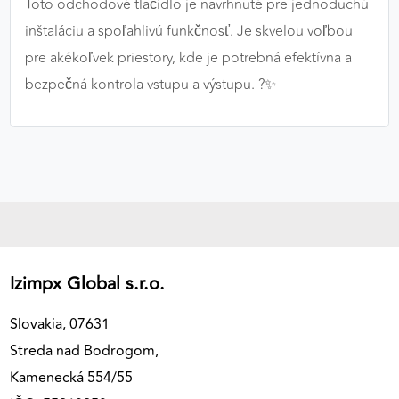
Toto odchodové tlačidlo je navrhnuté pre jednoduchú
inštaláciu a spoľahlivú funkčnosť. Je skvelou voľbou
pre akékoľvek priestory, kde je potrebná efektívna a
bezpečná kontrola vstupu a výstupu. ?✨
Izimpx Global s.r.o.
Slovakia, 07631
Streda nad Bodrogom,
Kamenecká 554/55