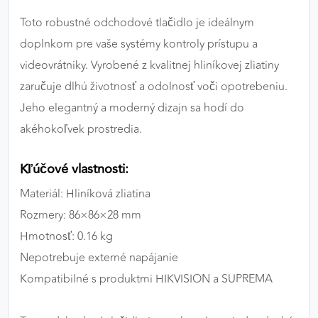
výkon a funkčnosť našich stránok.
Toto robustné odchodové tlačidlo je ideálnym
doplnkom pre vaše systémy kontroly prístupu a
Google Analytics
videovrátniky. Vyrobené z kvalitnej hliníkovej zliatiny
Poskytovateľ:
Google
zaručuje dlhú životnosť a odolnosť voči opotrebeniu.
Jeho elegantný a moderný dizajn sa hodí do
akéhokoľvek prostredia.
MARKETINGOVÉ COOKIES
Marketingové cookies sa používajú na sledovanie
Kľúčové vlastnosti:
správania používateľov naprieč webovými
stránkami. Umožňujú nám a našim partnerom
Materiál: Hliníková zliatina
zobrazovať cielenú a relevantnú reklamu, a to na
Rozmery: 86×86×28 mm
našom webe aj v reklamných sieťach tretích strán.
Hmotnosť: 0.16 kg
Nepotrebuje externé napájanie
Google Ads
Kompatibilné s produktmi HIKVISION a SUPREMA
Poskytovateľ:
Google