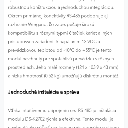
robustnou konštrukciou a jednoduchou integráciou.
Okrem primárnej konektivity RS-485 podporuje aj
rozhranie Wiegand, čo zabezpečuje širokú
kompatibilitu s rôznymi typmi čítačiek kariet a iných
prístupových zariadení. S napájaním 12 VDC a
prevádzkovou teplotou od -10°C do +55°C je tento
modul navrhnutý pre spoľahlivú prevádzku v rôznych
prostrediach. Jeho malé rozmery (124 x 103.9 x 43 mm)
a nízka hmotnosť (0.52 kg) umožňujú diskrétnu montáž.
Jednoduchá inštalácia a správa
Vďaka intuitívnemu pripojeniu cez RS-485 je inštalácia
modulu DS-K2702 rýchla a efektívna. Tento modul je
navrhnutý ako súčasť uceleného prístupového systému,