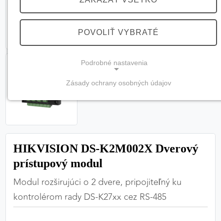
POVOLIŤ VYBRATÉ
Podrobné nastavenia
Zásady ochrany osobných údajov
NEVYHNUTNÉ COOKIES
(vždy aktívne, nemožno vypnúť)
Tieto cookies sú potrebné na správne fungovanie
webovej stránky a bez nich by nebolo možné
HIKVISION DS-K2M002X Dverový
zabezpečiť jej plnú funkčnosť.
prístupový modul
Nevyhnutné cookies
Modul rozširujúci o 2 dvere, pripojiteľný ku
kontrolérom rady DS-K27xx cez RS-485
PREFERENČNÉ COOKIES