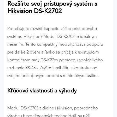
Rozšírte svoj prístupový systém s
výkon a funkčnosť našich stránok.
Hikvision DS-K2702
Google Analytics
Poskytovateľ:
Google
Potrebujete rozšíriť kapacitu vášho prístupového
systému Hikvision? Modul DS-K2702 je ideálnym
riešením. Tento kompaktný modul pridáva podporu
MARKETINGOVÉ COOKIES
pre ďalšie 2 dvere a ľahko sa pripája k existujúcim
Marketingové cookies sa používajú na sledovanie
kontrolérom rady DS-K27xx pomocou spoľahlivého
správania používateľov naprieč webovými
rozhrania RS-485. Zvýšte flexibilitu a kontrolu nad
stránkami. Umožňujú nám a našim partnerom
svojimi prístupovými bodmi s minimálnym úsilím.
zobrazovať cielenú a relevantnú reklamu, a to na
našom webe aj v reklamných sieťach tretích strán.
Kľúčové vlastnosti a výhody
Google Ads
Poskytovateľ:
Google
Modul DS-K2702 z dielne Hikvision, popredného
výrobcu bezpečnostných technológií, sa pýši