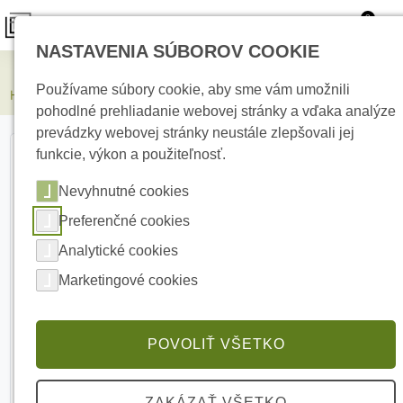
0
NASTAVENIA SÚBOROV COOKIE
Elektrické kúrenie
Používame súbory cookie, aby sme vám umožnili
HIKVISION DS-K2M002X Dverový prístupový modul
pohodlné prehliadanie webovej stránky a vďaka analýze
prevádzky webovej stránky neustále zlepšovali jej
funkcie, výkon a použiteľnosť.
Nevyhnutné cookies
Preferenčné cookies
Analytické cookies
Marketingové cookies
POVOLIŤ VŠETKO
ZAKÁZAŤ VŠETKO