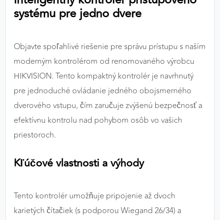
výkon a funkčnosť našich stránok.
systému pre jedno dvere
Google Analytics
Objavte spoľahlivé riešenie pre správu prístupu s naším
Poskytovateľ:
Google
moderným kontrolérom od renomovaného výrobcu
HIKVISION. Tento kompaktný kontrolér je navrhnutý
pre jednoduché ovládanie jedného obojsmerného
MARKETINGOVÉ COOKIES
dverového vstupu, čím zaručuje zvýšenú bezpečnosť a
Marketingové cookies sa používajú na sledovanie
správania používateľov naprieč webovými
efektívnu kontrolu nad pohybom osôb vo vašich
stránkami. Umožňujú nám a našim partnerom
priestoroch.
zobrazovať cielenú a relevantnú reklamu, a to na
našom webe aj v reklamných sieťach tretích strán.
Kľúčové vlastnosti a výhody
Google Ads
Tento kontrolér umožňuje pripojenie až dvoch
Poskytovateľ:
Google
karietých čítačiek (s podporou Wiegand 26/34) a