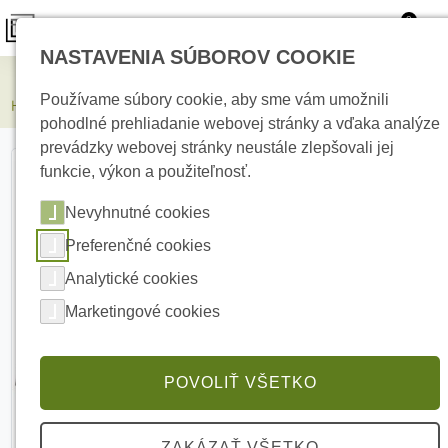
0
NASTAVENIA SÚBOROV COOKIE
Elektrické kúrenie
Používame súbory cookie, aby sme vám umožnili
HIKVISION DS-K2801 Kontrolér prístupového systému
pohodlné prehliadanie webovej stránky a vďaka analýze
prevádzky webovej stránky neustále zlepšovali jej
funkcie, výkon a použiteľnosť.
Nevyhnutné cookies
Preferenčné cookies
Analytické cookies
Marketingové cookies
POVOLIŤ VŠETKO
ZAKÁZAŤ VŠETKO