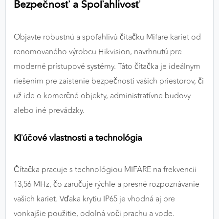
Bezpečnosť a Spoľahlivosť
výkon a funkčnosť našich stránok.
Google Analytics
Objavte robustnú a spoľahlivú čítačku Mifare kariet od
renomovaného výrobcu Hikvision, navrhnutú pre
Poskytovateľ:
Google
moderné prístupové systémy. Táto čítačka je ideálnym
riešením pre zaistenie bezpečnosti vašich priestorov, či
MARKETINGOVÉ COOKIES
už ide o komerčné objekty, administratívne budovy
Marketingové cookies sa používajú na sledovanie
alebo iné prevádzky.
správania používateľov naprieč webovými
stránkami. Umožňujú nám a našim partnerom
Kľúčové vlastnosti a technológia
zobrazovať cielenú a relevantnú reklamu, a to na
našom webe aj v reklamných sieťach tretích strán.
Čítačka pracuje s technológiou MIFARE na frekvencii
Google Ads
13,56 MHz, čo zaručuje rýchle a presné rozpoznávanie
Poskytovateľ:
Google
vašich kariet. Vďaka krytiu IP65 je vhodná aj pre
vonkajšie použitie, odolná voči prachu a vode.