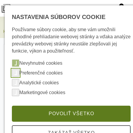
0
NASTAVENIA SÚBOROV COOKIE
Elektrické kúrenie
Používame súbory cookie, aby sme vám umožnili
HIKVISION DS-K1108AM(STD) Čítačka Mifare kariet
pohodlné prehliadanie webovej stránky a vďaka analýze
prevádzky webovej stránky neustále zlepšovali jej
funkcie, výkon a použiteľnosť.
Nevyhnutné cookies
Preferenčné cookies
Analytické cookies
Marketingové cookies
POVOLIŤ VŠETKO
ZAKÁZAŤ VŠETKO