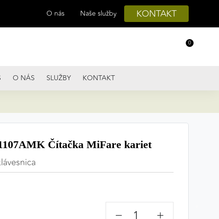
KONTAKT
O nás
Naše služby
0
S
O NÁS
SLUŽBY
KONTAKT
07AMK Čítačka MiFare kariet
klávesnica
−
+