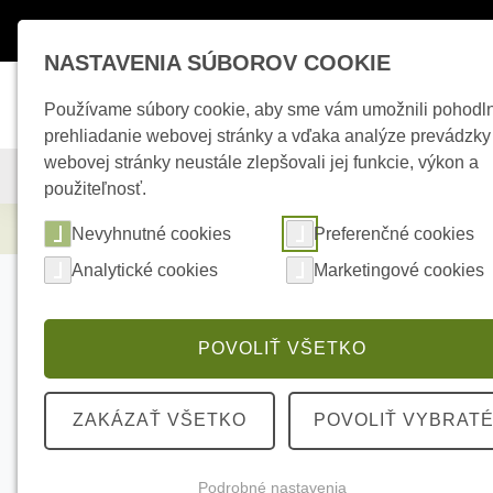
Máte otázky ?
+421 950 242 694
esho
NASTAVENIA SÚBOROV COOKIE
Používame súbory cookie, aby sme vám umožnili pohodl
prehliadanie webovej stránky a vďaka analýze prevádzky
webovej stránky neustále zlepšovali jej funkcie, výkon a
KAMEROVÉ SYSTÉMY
ZABEZPEČOVACIE SYSTÉMY
použiteľnosť.
Elektrické kúrenie
HIKVISION DS-K1107AM
Nevyhnutné cookies
Preferenčné cookies
Analytické cookies
Marketingové cookies
POVOLIŤ VŠETKO
ZAKÁZAŤ VŠETKO
POVOLIŤ VYBRAT
Podrobné nastavenia