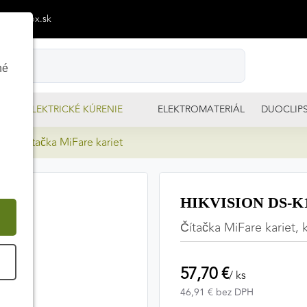
p@izimpx.sk
né
ELEKTRICKÉ KÚRENIE
ELEKTROMATERIÁL
DUOCLIP
K Čítačka MiFare kariet
HIKVISION DS-K11
Čítačka MiFare kariet, 
É
57,70 €
/ ks
46,91 € bez DPH