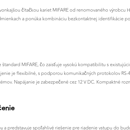
 vonkajšou čítačkou kariet MIFARE od renomovaného výrobcu H
odmienkach a ponúka kombináciu bezkontaktnej identifikácie
štandard MIFARE, čo zaisťuje vysokú kompatibilitu s existujúcim
ripojenie je flexibilné, s podporou komunikačných protokolov 
stémov. Napájanie je zabezpečené cez 12 V DC. Kompaktné rozm
čenie
y a predstavuje spoľahlivé riešenie pre riadenie vstupu do budov,