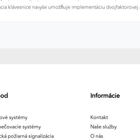
cia klávesnice navyše umožňuje implementáciu dvojfaktorovej a
a
hod
Informácie
ové systémy
Kontakt
pečovacie systémy
Naše služby
cká požiarná signalizácia
O nás