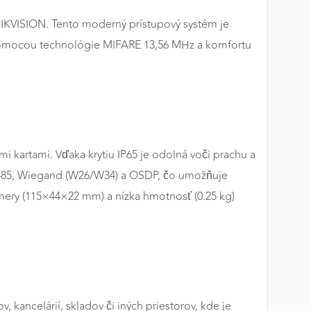
IKVISION. Tento moderný prístupový systém je
 pomocou technológie MIFARE 13,56 MHz a komfortu
i kartami. Vďaka krytiu IP65 je odolná voči prachu a
RS-485, Wiegand (W26/W34) a OSDP, čo umožňuje
ery (115×44×22 mm) a nízka hmotnosť (0.25 kg)
 kancelárií, skladov či iných priestorov, kde je