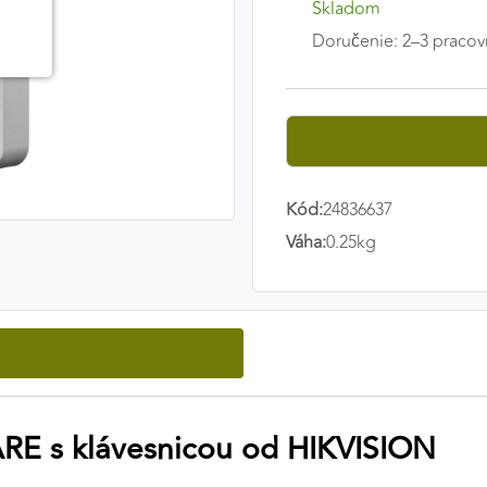
Skladom
Doručenie: 2–3 pracov
Kód:
24836637
Váha:
0.25kg
FARE s klávesnicou od HIKVISION