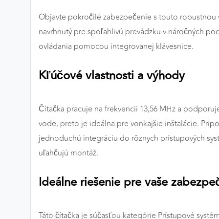
Preferenčné cookies
Objavte pokročilé zabezpečenie s touto robustnou
navrhnutý pre spoľahlivú prevádzku v náročných p
ovládania pomocou integrovanej klávesnice.
ANALYTICKÉ COOKIES
Analytické cookies nám umožňujú meranie výkonu
Kľúčové vlastnosti a výhody
nášho webu. Ich pomocou určujeme počet návštev a
zdroje návštev našich webových stránok. Dáta získané
pomocou týchto cookies spracovávame anonymne a
Čítačka pracuje na frekvencii 13,56 MHz a podporuje 
súhrnne, bez použitia identifikátorov, ktoré ukazujú na
vode, preto je ideálna pre vonkajšie inštalácie. P
konkrétnych používateľov nášho webu. Vďaka týmto
jednoduchú integráciu do rôznych prístupových sy
cookies môžeme optimalizovať výkon a funkčnosť
uľahčujú montáž.
našich stránok.
Google Analytics
Ideálne riešenie pre vaše zabezpe
Poskytovateľ:
Google
Táto čítačka je súčasťou kategórie Prístupové systém