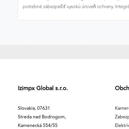
potrebné zabezpečiť vysokú úroveň ochrany. Integrá
MARKETINGOVÉ COOKIES
Marketingové cookies sa používajú na sledovanie
správania používateľov naprieč webovými stránkami.
Umožňujú nám a našim partnerom zobrazovať cielenú 
relevantnú reklamu, a to na našom webe aj v
reklamných sieťach tretích strán.
Google Ads
Poskytovateľ:
Google
Izimpx Global s.r.o.
Obc
Slovakia, 07631
Kamer
Streda nad Bodrogom,
Zabez
Kamenecká 554/55
Elektri