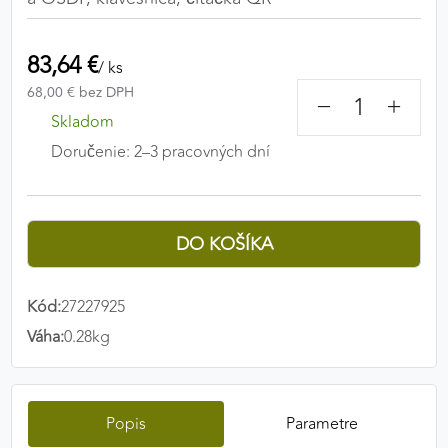
Preferenčné cookies umožňujú zapamätanie si
vašich individuálnych nastavení a preferencií,
83,64 €
napríklad zvolený jazyk, región alebo prihlasovacie
/ ks
údaje. Vďaka nim vám dokážeme poskytnúť
68,00 € bez DPH
−
+
personalizovanejšie a pohodlnejšie používanie
Skladom
webovej stránky.
Doručenie: 2–3 pracovných dní
Preferenčné cookies
ANALYTICKÉ COOKIES
Analytické cookies nám umožňujú meranie výkonu
Kód:
27227925
nášho webu. Ich pomocou určujeme počet návštev
Váha:
0.28kg
a zdroje návštev našich webových stránok. Dáta
získané pomocou týchto cookies spracovávame
anonymne a súhrnne, bez použitia identifikátorov,
ktoré ukazujú na konkrétnych používateľov nášho
Popis
Parametre
webu. Vďaka týmto cookies môžeme optimalizovať