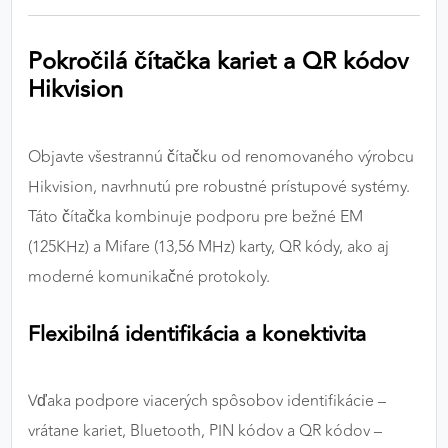
výkon a funkčnosť našich stránok.
Pokročilá čítačka kariet a QR kódov
Google Analytics
Hikvision
Poskytovateľ:
Google
Objavte všestrannú čítačku od renomovaného výrobcu
Hikvision, navrhnutú pre robustné prístupové systémy.
MARKETINGOVÉ COOKIES
Táto čítačka kombinuje podporu pre bežné EM
Marketingové cookies sa používajú na sledovanie
správania používateľov naprieč webovými
(125KHz) a Mifare (13,56 MHz) karty, QR kódy, ako aj
stránkami. Umožňujú nám a našim partnerom
moderné komunikačné protokoly.
zobrazovať cielenú a relevantnú reklamu, a to na
našom webe aj v reklamných sieťach tretích strán.
Flexibilná identifikácia a konektivita
Google Ads
Vďaka podpore viacerých spôsobov identifikácie –
Poskytovateľ:
Google
vrátane kariet, Bluetooth, PIN kódov a QR kódov –