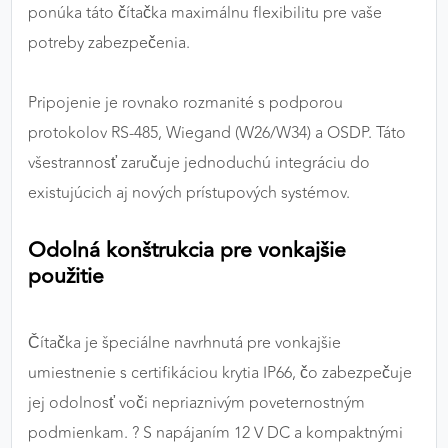
ponúka táto čítačka maximálnu flexibilitu pre vaše
potreby zabezpečenia.
Pripojenie je rovnako rozmanité s podporou
protokolov RS-485, Wiegand (W26/W34) a OSDP. Táto
všestrannosť zaručuje jednoduchú integráciu do
existujúcich aj nových prístupových systémov.
Odolná konštrukcia pre vonkajšie
použitie
Čítačka je špeciálne navrhnutá pre vonkajšie
umiestnenie s certifikáciou krytia IP66, čo zabezpečuje
jej odolnosť voči nepriaznivým poveternostným
podmienkam. ?️ S napájaním 12 V DC a kompaktnými