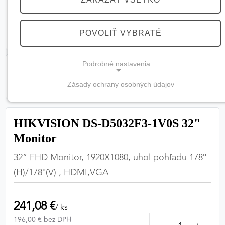
POVOLIŤ VYBRATÉ
Podrobné nastavenia
Zásady ochrany osobných údajov
NEVYHNUTNÉ COOKIES
(vždy aktívne, nemožno vypnúť)
HIKVISION DS-D5032F3-1V0S 32"
Tieto cookies sú potrebné na správne fungovanie
Monitor
webovej stránky a bez nich by nebolo možné
zabezpečiť jej plnú funkčnosť.
32” FHD Monitor, 1920X1080, uhol pohľadu 178°
(H)/178°(V) , HDMI,VGA
Nevyhnutné cookies
241,08 €
/ ks
PREFERENČNÉ COOKIES
196,00 € bez DPH