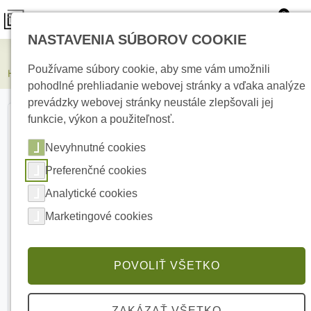
0
NASTAVENIA SÚBOROV COOKIE
Elektrické kúrenie
Používame súbory cookie, aby sme vám umožnili
HIKVISION DS-D5032F3-1V0S 32&quot; Monitor
pohodlné prehliadanie webovej stránky a vďaka analýze
prevádzky webovej stránky neustále zlepšovali jej
funkcie, výkon a použiteľnosť.
Nevyhnutné cookies
Preferenčné cookies
Analytické cookies
Marketingové cookies
POVOLIŤ VŠETKO
ZAKÁZAŤ VŠETKO