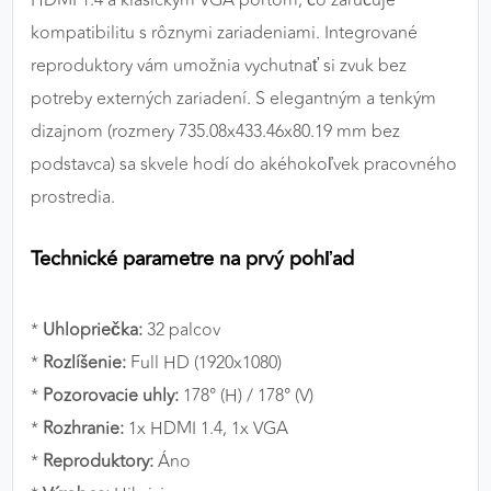
HDMI 1.4 a klasickým VGA portom, čo zaručuje
kompatibilitu s rôznymi zariadeniami. Integrované
reproduktory vám umožnia vychutnať si zvuk bez
potreby externých zariadení. S elegantným a tenkým
dizajnom (rozmery 735.08x433.46x80.19 mm bez
podstavca) sa skvele hodí do akéhokoľvek pracovného
prostredia.
Technické parametre na prvý pohľad
*
Uhlopriečka:
32 palcov
*
Rozlíšenie:
Full HD (1920x1080)
*
Pozorovacie uhly:
178° (H) / 178° (V)
*
Rozhranie:
1x HDMI 1.4, 1x VGA
*
Reproduktory:
Áno