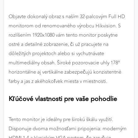
výkon a funkčnosť našich stránok.
Objavte dokonalý obraz s naším 32-palcovým Full HD
Google Analytics
monitorom od renomovaného výrobcu Hikvision. S
Poskytovateľ:
Google
rozlíšením 1920x1080 vám tento monitor poskytne
ostré a detailné zobrazenie, či už pracujete na
dôležitých projektoch alebo si vychutnávate
MARKETINGOVÉ COOKIES
multimediálny obsah. Široké pozorovacie uhly 178°
Marketingové cookies sa používajú na sledovanie
horizontálne aj vertikálne zabezpečujú konzistentné
správania používateľov naprieč webovými
farby a jas z akéhokoľvek miesta v miestnosti.
stránkami. Umožňujú nám a našim partnerom
zobrazovať cielenú a relevantnú reklamu, a to na
našom webe aj v reklamných sieťach tretích strán.
Kľúčové vlastnosti pre vaše pohodlie
Google Ads
Tento monitor je ideálny pre širokú škálu využití.
Poskytovateľ:
Google
Disponuje dvoma možnosťami pripojenia: moderným