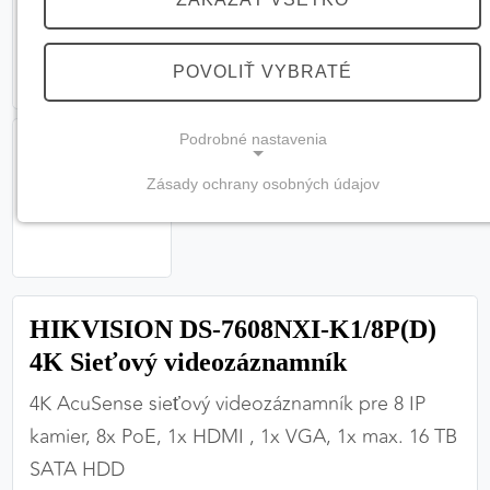
POVOLIŤ VYBRATÉ
Podrobné nastavenia
Zásady ochrany osobných údajov
NEVYHNUTNÉ COOKIES
(vždy aktívne, nemožno vypnúť)
Tieto cookies sú potrebné na správne fungovanie
webovej stránky a bez nich by nebolo možné
HIKVISION DS-7608NXI-K1/8P(D)
zabezpečiť jej plnú funkčnosť.
4K Sieťový videozáznamník
Nevyhnutné cookies
4K AcuSense sieťový videozáznamník pre 8 IP
kamier, 8x PoE, 1x HDMI , 1x VGA, 1x max. 16 TB
SATA HDD
PREFERENČNÉ COOKIES