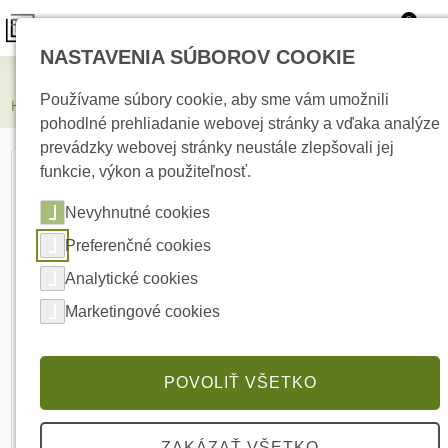
0
NASTAVENIA SÚBOROV COOKIE
Elektrické kúrenie
Používame súbory cookie, aby sme vám umožnili
HIKVISION DS-7608NXI-K1/8P(D) 4K Sieťový videozáznamník
pohodlné prehliadanie webovej stránky a vďaka analýze
prevádzky webovej stránky neustále zlepšovali jej
funkcie, výkon a použiteľnosť.
Nevyhnutné cookies
Preferenčné cookies
Analytické cookies
Marketingové cookies
POVOLIŤ VŠETKO
ZAKÁZAŤ VŠETKO