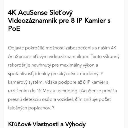
výkon a funkčnosť našich stránok.
4K AcuSense Sieťový
Videozáznamník pre 8 IP Kamier s
Google Analytics
PoE
Poskytovateľ:
Google
Objavte pokročilé možnosti zabezpečenia s naším 4K
MARKETINGOVÉ COOKIES
AcuSense sieťovým videozáznamníkom. Tento výkonný
Marketingové cookies sa používajú na sledovanie
rekordér je navrhnutý pre maximálny výkon a
správania používateľov naprieč webovými
spoľahlivosť, ideálny pre akýkoľvek moderný IP
stránkami. Umožňujú nám a našim partnerom
kamerový systém. Vďaka podpore až 8 IP kamier s
zobrazovať cielenú a relevantnú reklamu, a to na
našom webe aj v reklamných sieťach tretích strán.
rozlíšením do 12 Mpx a technológii AcuSense prináša
presnú detekciu osôb a vozidiel, čím znižuje počet
Google Ads
falošných poplachov. ?
Poskytovateľ:
Google
Kľúčové Vlastnosti a Výhody