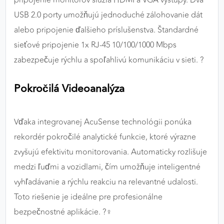
pripojenie monitorov slúžia HDMI a VGA výstupy. Dva
USB 2.0 porty umožňujú jednoduché zálohovanie dát
alebo pripojenie ďalšieho príslušenstva. Štandardné
sieťové pripojenie 1x RJ-45 10/100/1000 Mbps
zabezpečuje rýchlu a spoľahlivú komunikáciu v sieti. ?
Pokročilá Videoanalýza
Vďaka integrovanej AcuSense technológii ponúka
rekordér pokročilé analytické funkcie, ktoré výrazne
zvyšujú efektivitu monitorovania. Automaticky rozlišuje
medzi ľuďmi a vozidlami, čím umožňuje inteligentné
vyhľadávanie a rýchlu reakciu na relevantné udalosti.
Toto riešenie je ideálne pre profesionálne
bezpečnostné aplikácie. ?️‍♀️