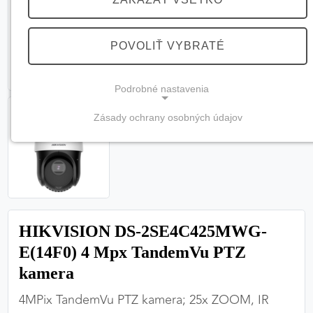
POVOLIŤ VYBRATÉ
Podrobné nastavenia
Zásady ochrany osobných údajov
NEVYHNUTNÉ COOKIES
(vždy aktívne, nemožno vypnúť)
Tieto cookies sú potrebné na správne fungovanie
webovej stránky a bez nich by nebolo možné
zabezpečiť jej plnú funkčnosť.
HIKVISION DS-2SE4C425MWG-
Nevyhnutné cookies
E(14F0) 4 Mpx TandemVu PTZ
kamera
4MPix TandemVu PTZ kamera; 25x ZOOM, IR
PREFERENČNÉ COOKIES