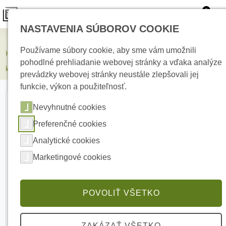
0
NASTAVENIA SÚBOROV COOKIE
Elektrické kúrenie
Používame súbory cookie, aby sme vám umožnili
HIKVISION DS-2SE4C425MWG-E(14F0) 4 Mpx TandemVu PTZ
pohodlné prehliadanie webovej stránky a vďaka analýze
kamera
prevádzky webovej stránky neustále zlepšovali jej
funkcie, výkon a použiteľnosť.
Nevyhnutné cookies
Preferenčné cookies
Analytické cookies
Marketingové cookies
POVOLIŤ VŠETKO
ZAKÁZAŤ VŠETKO