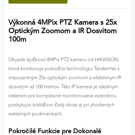
výkon a funkčnosť našich stránok.
Výkonná 4MPix PTZ Kamera s 25x
Google Analytics
Optickým Zoomom a IR Dosvitom
Poskytovateľ:
Google
100m
MARKETINGOVÉ COOKIES
Objavte špičkovú 4MPix PTZ kameru od HIKVISION,
Marketingové cookies sa používajú na sledovanie
ktorá kombinuje pokročilú technológiu TandemVu s
správania používateľov naprieč webovými
impozantným 25x optickým zoomom a efektívnym IR
stránkami. Umožňujú nám a našim partnerom
dosvitom až 100 metrov. Táto IP kamera je ideálnym
zobrazovať cielenú a relevantnú reklamu, a to na
našom webe aj v reklamných sieťach tretích strán.
riešením pre komplexné monitorovanie exteriérov,
poskytujúc krištáľovo čistý obraz aj pri zhoršených
Google Ads
svetelných podmienkach.
Poskytovateľ:
Google
Pokročilé Funkcie pre Dokonalé