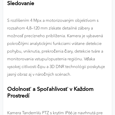
Sledovanie
S rozlíšením 4 Mpx a motorizovaným objektívom s
rozsahom 4,8–120 mm získate detailné zábery a
možnosť precízneho priblíženia. Kamera je vybavená
pokročilými analytickými funkciami vrátane detekcie
pohybu, vniknutia, prekročenia čiary, detekcie tváre a
monitorovania vstupu/opustenia regiónu. Vďaka
vysokej citlivosti čipu a 3D DNR technológii poskytuje
jasný obraz aj v náročných scénach.
Odolnosť a Spoľahlivosť v Každom
Prostredí
Kamera TandemVu PTZ s krytím IP66 je navrhnutá pre