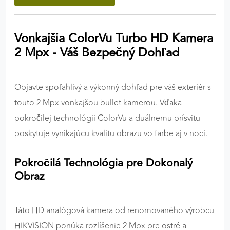
výkon a funkčnosť našich stránok.
Vonkajšia ColorVu Turbo HD Kamera
Google Analytics
2 Mpx - Váš Bezpečný Dohľad
Poskytovateľ:
Google
Objavte spoľahlivý a výkonný dohľad pre váš exteriér s
MARKETINGOVÉ COOKIES
touto 2 Mpx vonkajšou bullet kamerou. Vďaka
Marketingové cookies sa používajú na sledovanie
pokročilej technológii ColorVu a duálnemu prísvitu
správania používateľov naprieč webovými
poskytuje vynikajúcu kvalitu obrazu vo farbe aj v noci.
stránkami. Umožňujú nám a našim partnerom
zobrazovať cielenú a relevantnú reklamu, a to na
Pokročilá Technológia pre Dokonalý
našom webe aj v reklamných sieťach tretích strán.
Obraz
Google Ads
Poskytovateľ:
Google
Táto HD analógová kamera od renomovaného výrobcu
HIKVISION ponúka rozlíšenie 2 Mpx pre ostré a