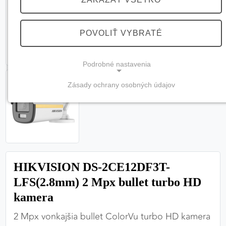
POVOLIŤ VYBRATÉ
Podrobné nastavenia
Zásady ochrany osobných údajov
NEVYHNUTNÉ COOKIES
(vždy aktívne, nemožno vypnúť)
Tieto cookies sú potrebné na správne fungovanie
webovej stránky a bez nich by nebolo možné
zabezpečiť jej plnú funkčnosť.
HIKVISION DS-2CE12DF3T-
Nevyhnutné cookies
LFS(2.8mm) 2 Mpx bullet turbo HD
kamera
2 Mpx vonkajšia bullet ColorVu turbo HD kamera
PREFERENČNÉ COOKIES