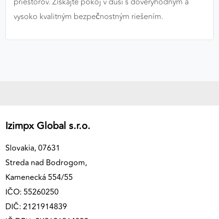
priestorov. Získajte pokoj v duši s dôveryhodným a
vysoko kvalitným bezpečnostným riešením.
Izimpx Global s.r.o.
Slovakia, 07631
Streda nad Bodrogom,
Kamenecká 554/55
IČO: 55260250
DIČ: 2121914839