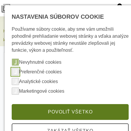
0
NASTAVENIA SÚBOROV COOKIE
Elektrické kúrenie
Používame súbory cookie, aby sme vám umožnili
HIKVISION DS-2CE12DF3T-LFS(2.8mm) 2 Mpx bullet turbo HD
pohodlné prehliadanie webovej stránky a vďaka analýze
kamera
prevádzky webovej stránky neustále zlepšovali jej
funkcie, výkon a použiteľnosť.
Nevyhnutné cookies
Preferenčné cookies
Analytické cookies
Marketingové cookies
POVOLIŤ VŠETKO
ZAKÁZAŤ VŠETKO