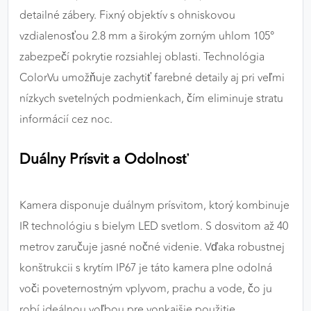
detailné zábery. Fixný objektív s ohniskovou
vzdialenosťou 2.8 mm a širokým zorným uhlom 105°
zabezpečí pokrytie rozsiahlej oblasti. Technológia
ColorVu umožňuje zachytiť farebné detaily aj pri veľmi
nízkych svetelných podmienkach, čím eliminuje stratu
informácií cez noc.
Duálny Prísvit a Odolnosť
Kamera disponuje duálnym prísvitom, ktorý kombinuje
IR technológiu s bielym LED svetlom. S dosvitom až 40
metrov zaručuje jasné nočné videnie. Vďaka robustnej
konštrukcii s krytím IP67 je táto kamera plne odolná
voči poveternostným vplyvom, prachu a vode, čo ju
robí ideálnou voľbou pre vonkajšie použitie.