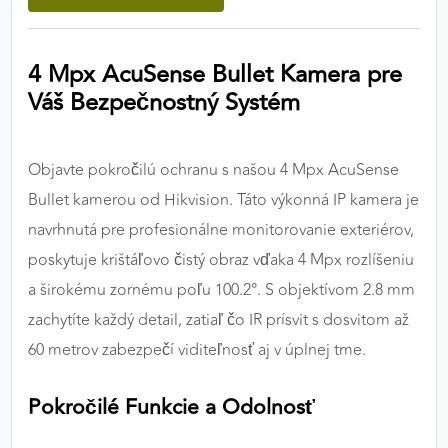
výkon a funkčnosť našich stránok.
4 Mpx AcuSense Bullet Kamera pre
Google Analytics
Váš Bezpečnostný Systém
Poskytovateľ:
Google
Objavte pokročilú ochranu s našou 4 Mpx AcuSense
MARKETINGOVÉ COOKIES
Bullet kamerou od Hikvision. Táto výkonná IP kamera je
Marketingové cookies sa používajú na sledovanie
navrhnutá pre profesionálne monitorovanie exteriérov,
správania používateľov naprieč webovými
poskytuje krištáľovo čistý obraz vďaka 4 Mpx rozlíšeniu
stránkami. Umožňujú nám a našim partnerom
a širokému zornému poľu 100.2°. S objektívom 2.8 mm
zobrazovať cielenú a relevantnú reklamu, a to na
našom webe aj v reklamných sieťach tretích strán.
zachytíte každý detail, zatiaľ čo IR prísvit s dosvitom až
60 metrov zabezpečí viditeľnosť aj v úplnej tme.
Google Ads
Pokročilé Funkcie a Odolnosť
Poskytovateľ:
Google