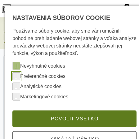
0
NASTAVENIA SÚBOROV COOKIE
Elektrické kúrenie
Používame súbory cookie, aby sme vám umožnili
HIKVISION DS-2CD2T46G2H-2I(2.8mm)(eF)/BLACK 4 Mpx Bullet
pohodlné prehliadanie webovej stránky a vďaka analýze
kamera
prevádzky webovej stránky neustále zlepšovali jej
funkcie, výkon a použiteľnosť.
Nevyhnutné cookies
Preferenčné cookies
Analytické cookies
Marketingové cookies
POVOLIŤ VŠETKO
ZAKÁZAŤ VŠETKO