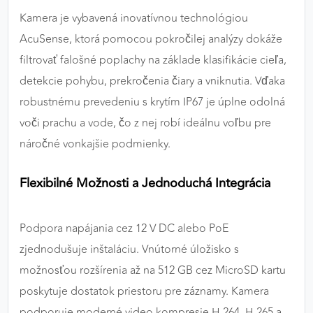
Kamera je vybavená inovatívnou technológiou
AcuSense, ktorá pomocou pokročilej analýzy dokáže
filtrovať falošné poplachy na základe klasifikácie cieľa,
detekcie pohybu, prekročenia čiary a vniknutia. Vďaka
robustnému prevedeniu s krytím IP67 je úplne odolná
voči prachu a vode, čo z nej robí ideálnu voľbu pre
náročné vonkajšie podmienky.
Flexibilné Možnosti a Jednoduchá Integrácia
Podpora napájania cez 12 V DC alebo PoE
zjednodušuje inštaláciu. Vnútorné úložisko s
možnosťou rozšírenia až na 512 GB cez MicroSD kartu
poskytuje dostatok priestoru pre záznamy. Kamera
podporuje moderné video kompresie H.264, H.265 a