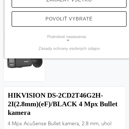
POVOLIŤ VYBRATÉ
Podrobné nastavenia
Zásady ochrany osobných údajov
NEVYHNUTNÉ COOKIES
(vždy aktívne, nemožno vypnúť)
Tieto cookies sú potrebné na správne fungovanie
webovej stránky a bez nich by nebolo možné
zabezpečiť jej plnú funkčnosť.
HIKVISION DS-2CD2T46G2H-
Nevyhnutné cookies
2I(2.8mm)(eF)/BLACK 4 Mpx Bullet
kamera
4 Mpx AcuSense Bullet kamera, 2.8 mm, uhol
PREFERENČNÉ COOKIES