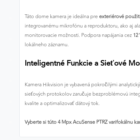
MARKETINGOVÉ COOKIES
Táto dome kamera je ideálna pre
exteriérové použit
Marketingové cookies sa používajú na sledovanie
integrovanému mikrofónu a reproduktoru, ako aj 
správania používateľov naprieč webovými stránkami.
Umožňujú nám a našim partnerom zobrazovať cielenú 
monitorovacie možnosti. Podpora napájania cez
12
relevantnú reklamu, a to na našom webe aj v
lokálneho záznamu.
reklamných sieťach tretích strán.
Inteligentné Funkcie a Sieťové Mo
Google Ads
Poskytovateľ:
Google
Kamera Hikvision je vybavená pokročilými analytickým
sieťových protokolov zaručuje bezproblémovú integ
kvalite a optimalizovať dátový tok.
Vyberte si túto 4 Mpx AcuSense PTRZ varifokálnu ka