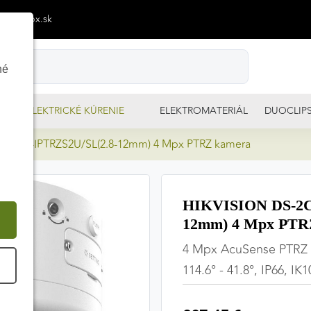
p@izimpx.sk
né
ELEKTRICKÉ KÚRENIE
ELEKTROMATERIÁL
DUOCLIP
6G2H-IPTRZS2U/SL(2.8-12mm) 4 Mpx PTRZ kamera
HIKVISION DS-2C
12mm) 4 Mpx PTR
4 Mpx AcuSense PTRZ v
É
114.6° - 41.8°, IP66, IK1