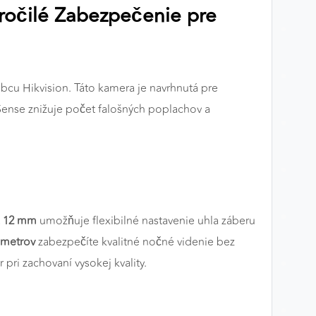
ročilé Zabezpečenie pre
u Hikvision. Táto kamera je navrhnutá pre
Sense znižuje počet falošných poplachov a
ž 12 mm
umožňuje flexibilné nastavenie uhla záberu
 metrov
zabezpečíte kvalitné nočné videnie bez
pri zachovaní vysokej kvality.