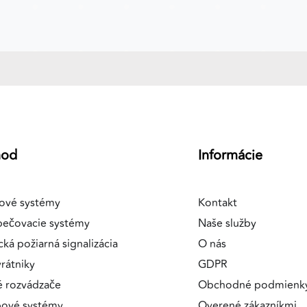
hod
Informácie
ové systémy
Kontakt
pečovacie systémy
Naše služby
cká požiarná signalizácia
O nás
rátniky
GDPR
é rozvádzače
Obchodné podmienk
pové systémy
Overené zákazníkmi