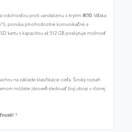
a odolnosťou proti vandalizmu s krytím
IK10
. Vďaka
1/1), ponúka plnohodnotné komunikačné a
roSD kartu s kapacitou až 512 GB poskytuje možnosť
chov na základe klasifikácie cieľa. Široký rozsah
eamom môžete zároveň sledovať živý obraz v rôznej
ľnosti!
?️