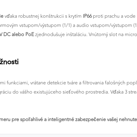
ie
vďaka robustnej konštrukcii s krytím
IP66
proti prachu a vode 
alarmovým vstupom/výstupom (1/1) a audio vstupom/výstupom (
a
 V DC alebo PoE
zjednodušuje inštaláciu. Vnútorný slot na mic
žnosti
i funkciami, vrátane detekcie tváre a filtrovania falošných popla
ráciu do vášho existujúceho sieťového prostredia. Vďaka 3 str
meru pre spoľahlivé a inteligentné zabezpečenie vašej nehnute