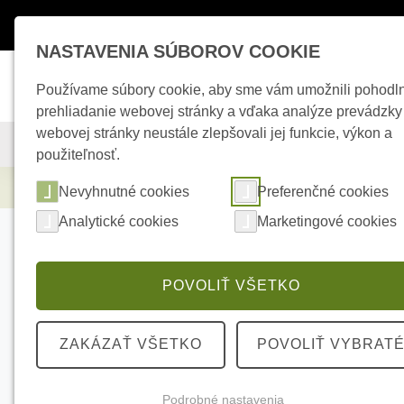
Máte otázky ?
+421 950 242 694
esho
NASTAVENIA SÚBOROV COOKIE
Používame súbory cookie, aby sme vám umožnili pohodl
prehliadanie webovej stránky a vďaka analýze prevádzky
webovej stránky neustále zlepšovali jej funkcie, výkon a
KAMEROVÉ SYSTÉMY
ZABEZPEČOVACIE SYSTÉMY
použiteľnosť.
Elektrické kúrenie
HIKVISION DS-2CD274
Nevyhnutné cookies
Preferenčné cookies
Analytické cookies
Marketingové cookies
POVOLIŤ VŠETKO
ZAKÁZAŤ VŠETKO
POVOLIŤ VYBRAT
Podrobné nastavenia