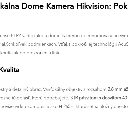
kálna Dome Kamera Hikvision: Pok
ense PTRZ varifokálnou dome kamerou od renomovaného výrobc
u v akýchkoľvek podmienkach. Vďaka pokročilej technológii Acu
knutia alebo prekročenia línie.
valita
 ostrý a detailný obraz. Varifokálny objektív s rozsahom
2.8 mm a
resne tú oblasť, ktorú potrebujete. S
IR prísvitom s dosvitom 40
ovšie video kompresie ako H.265+, ktoré šetria úložný priestor 