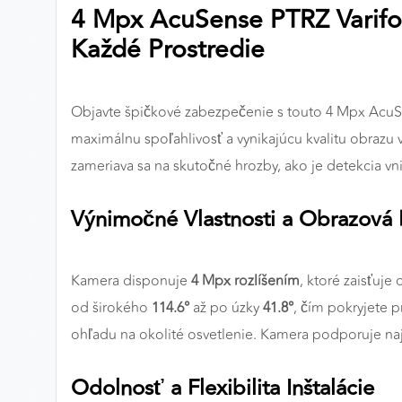
4 Mpx AcuSense PTRZ Varifo
Preferenčné cookies
Každé Prostredie
ANALYTICKÉ COOKIES
Objavte špičkové zabezpečenie s touto 4 Mpx AcuS
Analytické cookies nám umožňujú meranie výkonu
maximálnu spoľahlivosť a vynikajúcu kvalitu obraz
nášho webu. Ich pomocou určujeme počet návštev a
zameriava sa na skutočné hrozby, ako je detekcia vni
zdroje návštev našich webových stránok. Dáta získané
pomocou týchto cookies spracovávame anonymne a
Výnimočné Vlastnosti a Obrazová K
súhrnne, bez použitia identifikátorov, ktoré ukazujú na
konkrétnych používateľov nášho webu. Vďaka týmto
cookies môžeme optimalizovať výkon a funkčnosť
Kamera disponuje
4 Mpx rozlíšením
, ktoré zaisťuje
našich stránok.
od širokého
114.6°
až po úzky
41.8°
, čím pokryjete p
Google Analytics
ohľadu na okolité osvetlenie. Kamera podporuje najn
Poskytovateľ:
Google
Odolnosť a Flexibilita Inštalácie