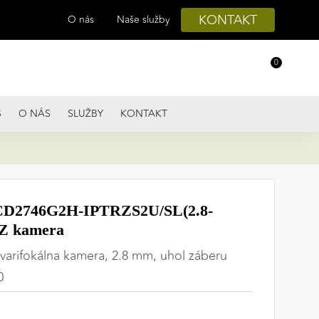
KONTAKT
O nás
Naše služby
0
S
O NÁS
SLUŽBY
KONTAKT
D2746G2H-IPTRZS2U/SL(2.8-
Z kamera
arifokálna kamera, 2.8 mm, uhol záberu
0