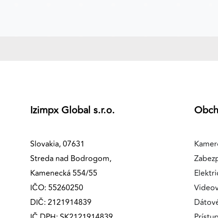
Izimpx Global s.r.o.
Obc
Slovakia, 07631
Kamer
Streda nad Bodrogom,
Zabez
Kamenecká 554/55
Elektri
IČO: 55260250
Videov
DIČ: 2121914839
Dátov
IČ DPH: SK2121914839
Prístu