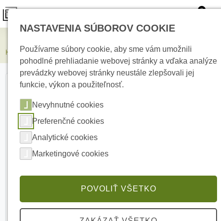
0
NASTAVENIA SÚBOROV COOKIE
Elektrické kúrenie
Používame súbory cookie, aby sme vám umožnili
HIKVISION DS-2CD2346G2H-IU(2.8mm)(eF) 4 Mpx turret IP kamera
pohodlné prehliadanie webovej stránky a vďaka analýze
prevádzky webovej stránky neustále zlepšovali jej
funkcie, výkon a použiteľnosť.
Nevyhnutné cookies
Preferenčné cookies
Analytické cookies
Marketingové cookies
POVOLIŤ VŠETKO
ZAKÁZAŤ VŠETKO