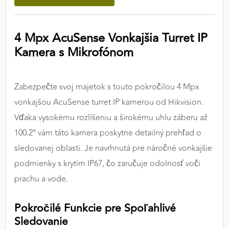
výkon a funkčnosť našich stránok.
4 Mpx AcuSense Vonkajšia Turret IP
Google Analytics
Kamera s Mikrofónom
Poskytovateľ:
Google
Zabezpečte svoj majetok s touto pokročilou 4 Mpx
MARKETINGOVÉ COOKIES
vonkajšou AcuSense turret IP kamerou od Hikvision.
Marketingové cookies sa používajú na sledovanie
Vďaka vysokému rozlíšeniu a širokému uhlu záberu až
správania používateľov naprieč webovými
100.2° vám táto kamera poskytne detailný prehľad o
stránkami. Umožňujú nám a našim partnerom
sledovanej oblasti. Je navrhnutá pre náročné vonkajšie
zobrazovať cielenú a relevantnú reklamu, a to na
našom webe aj v reklamných sieťach tretích strán.
podmienky s krytím IP67, čo zaručuje odolnosť voči
prachu a vode.
Google Ads
Pokročilé Funkcie pre Spoľahlivé
Poskytovateľ:
Google
Sledovanie