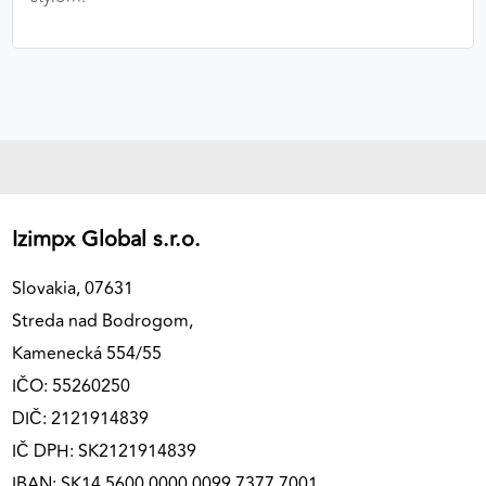
Izimpx Global s.r.o.
Slovakia, 07631
Streda nad Bodrogom,
Kamenecká 554/55
IČO: 55260250
DIČ: 2121914839
IČ DPH: SK2121914839
IBAN: SK14 5600 0000 0099 7377 7001