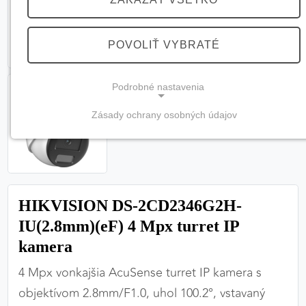
POVOLIŤ VYBRATÉ
Podrobné nastavenia
Zásady ochrany osobných údajov
NEVYHNUTNÉ COOKIES
(vždy aktívne, nemožno vypnúť)
Tieto cookies sú potrebné na správne fungovanie
webovej stránky a bez nich by nebolo možné
HIKVISION DS-2CD2346G2H-
zabezpečiť jej plnú funkčnosť.
IU(2.8mm)(eF) 4 Mpx turret IP
Nevyhnutné cookies
kamera
4 Mpx vonkajšia AcuSense turret IP kamera s
objektívom 2.8mm/F1.0, uhol 100.2°, vstavaný
PREFERENČNÉ COOKIES