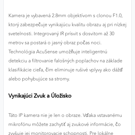
Kamera je vybavená 2.8mm objektívom s clonou F1.0,
ktorý zabezpečuje vynikajúcu kvalitu obrazu aj pri nízkej
svetelnosti. Integrovaný IR prísvit s dosvitom až 30
metrov sa postará o jasný obraz počas noci.
Technológia AcuSense umožňuje inteligentnú
detekciu a filtrovanie falošných poplachov na základe
klasifikácie cieľa, čím eliminuje rušivé vplyvy ako dážď
alebo pohybujúce sa stromy.
Vynikajúci Zvuk a Úložisko
Táto IP kamera nie je len o obraze. Vďaka vstavanému
mikrofónu môžete zachytiť aj zvukové informácie, čo
zvyšuje jej monitorovacie schopnosti. Pre lokálne