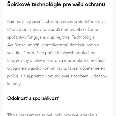
Špičkové technológie pre vašu ochranu
Kamera je vybavená výbornou nočnou viditeľnosťou s
IR prísvitom s dosvitom až 30 metrov, vďaka čomu
spoľahlivo funguje aj v úplnej tme. Technológia
AcuSense umožňuje inteligentnú detekciu osôb a
vozidiel, čím znižuje počet falošných poplachov.
Integrovaný duálny mikrofón a reproduktor umožňujú
obojsmernú audio komunikáciu, takže môžete nielen
počuť, ale aj priamo komunikovať s osobami v dosahu
kamery.
Odolnosť a spoľahlivosť
Táto turret kamera sa pýši odolným prevedením s