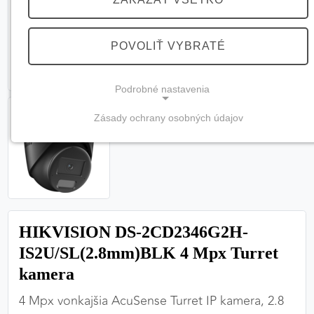
POVOLIŤ VYBRATÉ
Podrobné nastavenia
Zásady ochrany osobných údajov
NEVYHNUTNÉ COOKIES
(vždy aktívne, nemožno vypnúť)
Tieto cookies sú potrebné na správne fungovanie
webovej stránky a bez nich by nebolo možné
zabezpečiť jej plnú funkčnosť.
HIKVISION DS-2CD2346G2H-
Nevyhnutné cookies
IS2U/SL(2.8mm)BLK 4 Mpx Turret
kamera
4 Mpx vonkajšia AcuSense Turret IP kamera, 2.8
PREFERENČNÉ COOKIES