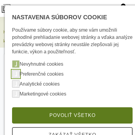
0
NASTAVENIA SÚBOROV COOKIE
Elektrické kúrenie
Používame súbory cookie, aby sme vám umožnili
HIKVISION DS-2CD2346G2H-IS2U/SL(2.8mm)BLK 4 Mpx Turret
pohodlné prehliadanie webovej stránky a vďaka analýze
kamera
prevádzky webovej stránky neustále zlepšovali jej
funkcie, výkon a použiteľnosť.
Nevyhnutné cookies
Preferenčné cookies
Analytické cookies
Marketingové cookies
POVOLIŤ VŠETKO
ZAKÁZAŤ VŠETKO