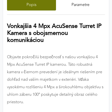
Popis
Parametre
výkon a funkčnosť našich stránok.
Google Analytics
Vonkajšia 4 Mpx AcuSense Turret IP
Poskytovateľ:
Google
Kamera s obojsmernou
komunikáciou
MARKETINGOVÉ COOKIES
Marketingové cookies sa používajú na sledovanie
Objavte pokročilú bezpečnosť s našou vonkajšou 4
správania používateľov naprieč webovými
Mpx AcuSense Turret IP kamerou. Táto robustná
stránkami. Umožňujú nám a našim partnerom
kamera v čiernom prevedení je ideálnym riešením pre
zobrazovať cielenú a relevantnú reklamu, a to na
našom webe aj v reklamných sieťach tretích strán.
dohľad nad vaším majetkom v exteriéri. Vďaka
vysokému rozlíšeniu 4 Mpx a širokouhlému objektívu s
Google Ads
uhlom záberu 100° poskytuje detailný obraz celého
Poskytovateľ:
Google
priestoru.