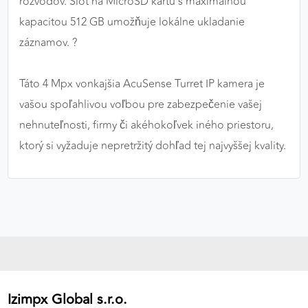
rozvodov. Slot na MicroSD kartu s maximálnou
kapacitou 512 GB umožňuje lokálne ukladanie
záznamov. ?
Táto 4 Mpx vonkajšia AcuSense Turret IP kamera je
vašou spoľahlivou voľbou pre zabezpečenie vašej
nehnuteľnosti, firmy či akéhokoľvek iného priestoru,
ktorý si vyžaduje nepretržitý dohľad tej najvyššej kvality.
Izimpx Global s.r.o.