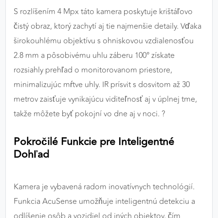
S rozlíšením 4 Mpx táto kamera poskytuje krištáľovo
čistý obraz, ktorý zachytí aj tie najmenšie detaily. Vďaka
širokouhlému objektívu s ohniskovou vzdialenosťou
2.8 mm a pôsobivému uhlu záberu 100° získate
rozsiahly prehľad o monitorovanom priestore,
minimalizujúc mŕtve uhly. IR prísvit s dosvitom až 30
metrov zaisťuje vynikajúcu viditeľnosť aj v úplnej tme,
takže môžete byť pokojní vo dne aj v noci. ?
Pokročilé Funkcie pre Inteligentné
Dohľad
Kamera je vybavená radom inovatívnych technológií.
Funkcia AcuSense umožňuje inteligentnú detekciu a
odlíšenie osôb a vozidiel od iných objektov, čím