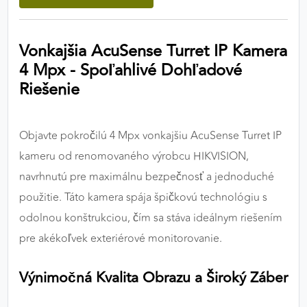
výkon a funkčnosť našich stránok.
Vonkajšia AcuSense Turret IP Kamera
Google Analytics
4 Mpx - Spoľahlivé Dohľadové
Poskytovateľ:
Google
Riešenie
MARKETINGOVÉ COOKIES
Objavte pokročilú 4 Mpx vonkajšiu AcuSense Turret IP
Marketingové cookies sa používajú na sledovanie
kameru od renomovaného výrobcu HIKVISION,
správania používateľov naprieč webovými
navrhnutú pre maximálnu bezpečnosť a jednoduché
stránkami. Umožňujú nám a našim partnerom
použitie. Táto kamera spája špičkovú technológiu s
zobrazovať cielenú a relevantnú reklamu, a to na
našom webe aj v reklamných sieťach tretích strán.
odolnou konštrukciou, čím sa stáva ideálnym riešením
pre akékoľvek exteriérové monitorovanie.
Google Ads
Výnimočná Kvalita Obrazu a Široký Záber
Poskytovateľ:
Google