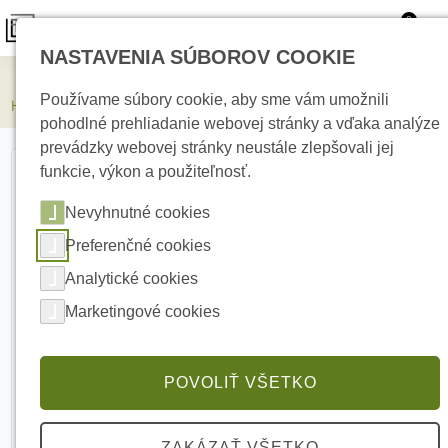
0
NASTAVENIA SÚBOROV COOKIE
Elektrické kúrenie
Používame súbory cookie, aby sme vám umožnili
HIKVISION DS-2CD2346G2H-IS2U/SL(2.8mm) 4 Mpx Turret kamera
pohodlné prehliadanie webovej stránky a vďaka analýze
prevádzky webovej stránky neustále zlepšovali jej
funkcie, výkon a použiteľnosť.
Nevyhnutné cookies
Preferenčné cookies
Analytické cookies
Marketingové cookies
POVOLIŤ VŠETKO
ZAKÁZAŤ VŠETKO