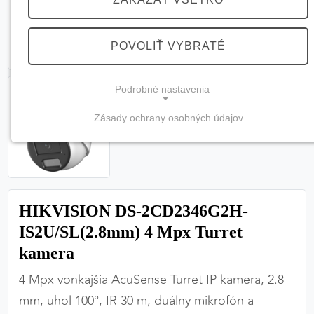
POVOLIŤ VYBRATÉ
Podrobné nastavenia
Zásady ochrany osobných údajov
NEVYHNUTNÉ COOKIES
(vždy aktívne, nemožno vypnúť)
Tieto cookies sú potrebné na správne fungovanie
webovej stránky a bez nich by nebolo možné
HIKVISION DS-2CD2346G2H-
zabezpečiť jej plnú funkčnosť.
IS2U/SL(2.8mm) 4 Mpx Turret
Nevyhnutné cookies
kamera
4 Mpx vonkajšia AcuSense Turret IP kamera, 2.8
mm, uhol 100°, IR 30 m, duálny mikrofón a
PREFERENČNÉ COOKIES