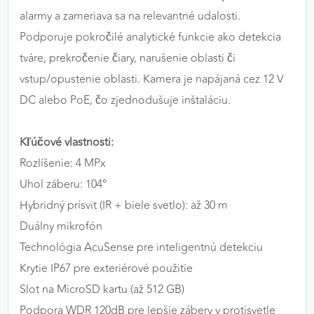
alarmy a zameriava sa na relevantné udalosti.
Podporuje pokročilé analytické funkcie ako detekcia
tváre, prekročenie čiary, narušenie oblasti či
vstup/opustenie oblasti. Kamera je napájaná cez 12 V
DC alebo PoE, čo zjednodušuje inštaláciu.
Kľúčové vlastnosti:
Rozlíšenie: 4 MPx
Uhol záberu: 104°
Hybridný prísvit (IR + biele svetlo): až 30 m
Duálny mikrofón
Technológia AcuSense pre inteligentnú detekciu
Krytie IP67 pre exteriérové použitie
Slot na MicroSD kartu (až 512 GB)
Podpora WDR 120dB pre lepšie zábery v protisvetle