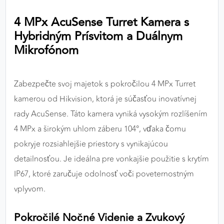
výkon a funkčnosť našich stránok.
4 MPx AcuSense Turret Kamera s
Hybridným Prísvitom a Duálnym
Google Analytics
Mikrofónom
Poskytovateľ:
Google
Zabezpečte svoj majetok s pokročilou 4 MPx Turret
MARKETINGOVÉ COOKIES
kamerou od Hikvision, ktorá je súčasťou inovatívnej
Marketingové cookies sa používajú na sledovanie
rady AcuSense. Táto kamera vyniká vysokým rozlíšením
správania používateľov naprieč webovými
4 MPx a širokým uhlom záberu 104°, vďaka čomu
stránkami. Umožňujú nám a našim partnerom
pokryje rozsiahlejšie priestory s vynikajúcou
zobrazovať cielenú a relevantnú reklamu, a to na
našom webe aj v reklamných sieťach tretích strán.
detailnosťou. Je ideálna pre vonkajšie použitie s krytím
IP67, ktoré zaručuje odolnosť voči poveternostným
Google Ads
vplyvom.
Poskytovateľ:
Google
Pokročilé Nočné Videnie a Zvukový