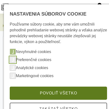
0
NASTAVENIA SÚBOROV COOKIE
Elektrické kúrenie
Používame súbory cookie, aby sme vám umožnili
HIKVISION DS-2CD2343G2-LI2U(4mm) 4 MPx Turret IP kamera
pohodlné prehliadanie webovej stránky a vďaka analýze
prevádzky webovej stránky neustále zlepšovali jej
funkcie, výkon a použiteľnosť.
Nevyhnutné cookies
Preferenčné cookies
Analytické cookies
Marketingové cookies
POVOLIŤ VŠETKO
ZAKÁZAŤ VŠETKO