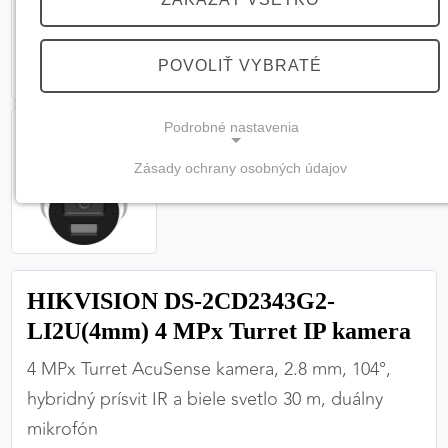
POVOLIŤ VYBRATÉ
Podrobné nastavenia
Zásady ochrany osobných údajov
NEVYHNUTNÉ COOKIES
(vždy aktívne, nemožno vypnúť)
Tieto cookies sú potrebné na správne fungovanie
webovej stránky a bez nich by nebolo možné
HIKVISION DS-2CD2343G2-
zabezpečiť jej plnú funkčnosť.
LI2U(4mm) 4 MPx Turret IP kamera
Nevyhnutné cookies
4 MPx Turret AcuSense kamera, 2.8 mm, 104°,
hybridný prísvit IR a biele svetlo 30 m, duálny
mikrofón
PREFERENČNÉ COOKIES