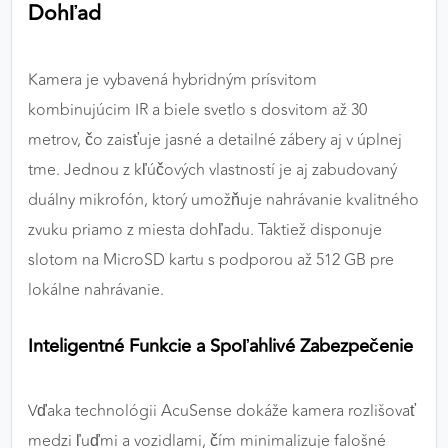
Dohľad
Kamera je vybavená hybridným prísvitom
kombinujúcim IR a biele svetlo s dosvitom až 30
metrov, čo zaisťuje jasné a detailné zábery aj v úplnej
tme. Jednou z kľúčových vlastností je aj zabudovaný
duálny mikrofón, ktorý umožňuje nahrávanie kvalitného
zvuku priamo z miesta dohľadu. Taktiež disponuje
slotom na MicroSD kartu s podporou až 512 GB pre
lokálne nahrávanie.
Inteligentné Funkcie a Spoľahlivé Zabezpečenie
Vďaka technológii AcuSense dokáže kamera rozlišovať
medzi ľuďmi a vozidlami, čím minimalizuje falošné