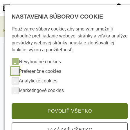
0
NASTAVENIA SÚBOROV COOKIE
Elektrické kúrenie
Používame súbory cookie, aby sme vám umožnili
HIKVISION DS-2CD2146G2H-ISU(4mm)(eF) 4 Mpx dome kamera
pohodlné prehliadanie webovej stránky a vďaka analýze
prevádzky webovej stránky neustále zlepšovali jej
funkcie, výkon a použiteľnosť.
Nevyhnutné cookies
Preferenčné cookies
Analytické cookies
Marketingové cookies
POVOLIŤ VŠETKO
ZAKÁZAŤ VŠETKO