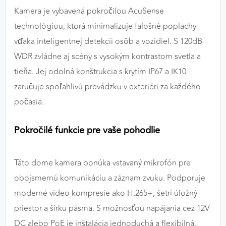
Kamera je vybavená pokročilou AcuSense
technológiou, ktorá minimalizuje falošné poplachy
vďaka inteligentnej detekcii osôb a vozidiel. S 120dB
WDR zvládne aj scény s vysokým kontrastom svetla a
tieňa. Jej odolná konštrukcia s krytím IP67 a IK10
zaručuje spoľahlivú prevádzku v exteriéri za každého
počasia.
Pokročilé funkcie pre vaše pohodlie
Táto dome kamera ponúka vstavaný mikrofón pre
obojsmernú komunikáciu a záznam zvuku. Podporuje
moderné video kompresie ako H.265+, šetrí úložný
priestor a šírku pásma. S možnosťou napájania cez 12V
DC alebo PoE je inštalácia jednoduchá a flexibilná.