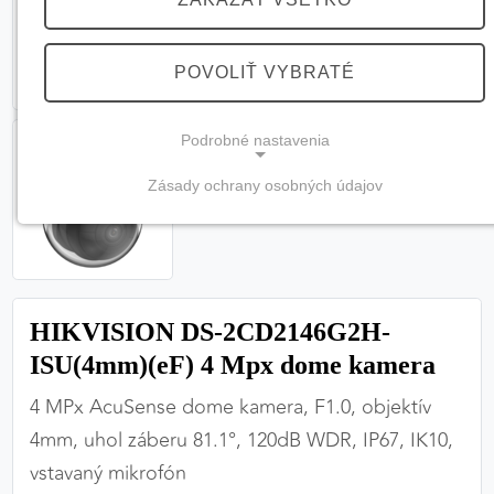
POVOLIŤ VYBRATÉ
Podrobné nastavenia
Zásady ochrany osobných údajov
NEVYHNUTNÉ COOKIES
(vždy aktívne, nemožno vypnúť)
Tieto cookies sú potrebné na správne fungovanie
webovej stránky a bez nich by nebolo možné
HIKVISION DS-2CD2146G2H-
zabezpečiť jej plnú funkčnosť.
ISU(4mm)(eF) 4 Mpx dome kamera
Nevyhnutné cookies
4 MPx AcuSense dome kamera, F1.0, objektív
4mm, uhol záberu 81.1°, 120dB WDR, IP67, IK10,
vstavaný mikrofón
PREFERENČNÉ COOKIES