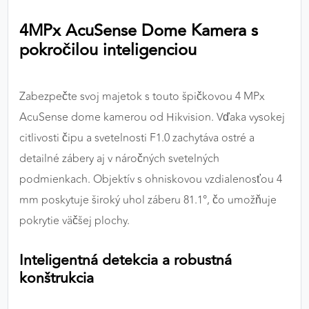
výkon a funkčnosť našich stránok.
4MPx AcuSense Dome Kamera s
pokročilou inteligenciou
Google Analytics
Poskytovateľ:
Google
Zabezpečte svoj majetok s touto špičkovou 4 MPx
AcuSense dome kamerou od Hikvision. Vďaka vysokej
MARKETINGOVÉ COOKIES
citlivosti čipu a svetelnosti F1.0 zachytáva ostré a
Marketingové cookies sa používajú na sledovanie
detailné zábery aj v náročných svetelných
správania používateľov naprieč webovými
podmienkach. Objektív s ohniskovou vzdialenosťou 4
stránkami. Umožňujú nám a našim partnerom
mm poskytuje široký uhol záberu 81.1°, čo umožňuje
zobrazovať cielenú a relevantnú reklamu, a to na
našom webe aj v reklamných sieťach tretích strán.
pokrytie väčšej plochy.
Google Ads
Inteligentná detekcia a robustná
konštrukcia
Poskytovateľ:
Google