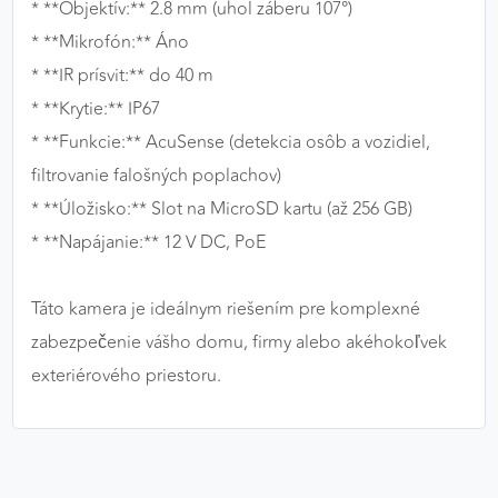
* **Objektív:** 2.8 mm (uhol záberu 107°)
* **Mikrofón:** Áno
* **IR prísvit:** do 40 m
* **Krytie:** IP67
* **Funkcie:** AcuSense (detekcia osôb a vozidiel,
filtrovanie falošných poplachov)
* **Úložisko:** Slot na MicroSD kartu (až 256 GB)
* **Napájanie:** 12 V DC, PoE
Táto kamera je ideálnym riešením pre komplexné
zabezpečenie vášho domu, firmy alebo akéhokoľvek
exteriérového priestoru.