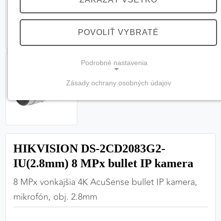
POVOLIŤ VYBRATÉ
Podrobné nastavenia
Zásady ochrany osobných údajov
NEVYHNUTNÉ COOKIES
(vždy aktívne, nemožno vypnúť)
Tieto cookies sú potrebné na správne fungovanie
webovej stránky a bez nich by nebolo možné
HIKVISION DS-2CD2083G2-
zabezpečiť jej plnú funkčnosť.
IU(2.8mm) 8 MPx bullet IP kamera
Nevyhnutné cookies
8 MPx vonkajšia 4K AcuSense bullet IP kamera,
mikrofón, obj. 2.8mm
PREFERENČNÉ COOKIES