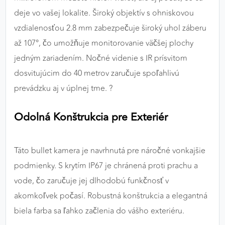
deje vo vašej lokalite. Široký objektív s ohniskovou
vzdialenosťou 2.8 mm zabezpečuje široký uhol záberu
až 107°, čo umožňuje monitorovanie väčšej plochy
jedným zariadením. Nočné videnie s IR prísvitom
dosvitujúcim do 40 metrov zaručuje spoľahlivú
prevádzku aj v úplnej tme. ?
Odolná Konštrukcia pre Exteriér
Táto bullet kamera je navrhnutá pre náročné vonkajšie
podmienky. S krytím IP67 je chránená proti prachu a
vode, čo zaručuje jej dlhodobú funkčnosť v
akomkoľvek počasí. Robustná konštrukcia a elegantná
biela farba sa ľahko začlenia do vášho exteriéru.