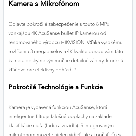
Kamera s Mikrofónom
výkon a funkčnosť našich stránok.
Google Analytics
Objavte pokročilé zabezpečenie s touto 8 MPx
Poskytovateľ:
Google
vonkajšou 4K AcuSense bullet IP kamerou od
renomovaného výrobcu HIKVISION. Vďaka vysokému
rozlíšeniu 8 megapixelov a 4K kvalite obrazu vám táto
MARKETINGOVÉ COOKIES
kamera poskytne výnimočne detailné zábery, ktoré sú
Marketingové cookies sa používajú na sledovanie
kľúčové pre efektívny dohľad. ?
správania používateľov naprieč webovými
stránkami. Umožňujú nám a našim partnerom
Pokročilé Technológie a Funkcie
zobrazovať cielenú a relevantnú reklamu, a to na
našom webe aj v reklamných sieťach tretích strán.
Kamera je vybavená funkciou AcuSense, ktorá
Google Ads
inteligentne filtruje falošné poplachy na základe
Poskytovateľ:
Google
klasifikácie cieľa (ľudia a vozidlá). S integrovaným
mikrofónom môžete nielen vidieť, ale aj počuť, čo sa