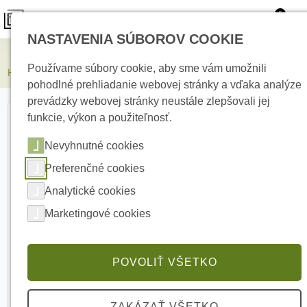
0
NASTAVENIA SÚBOROV COOKIE
Elektrické kúrenie
Používame súbory cookie, aby sme vám umožnili
HIKVISION DS-2CD2083G2-IU(2.8mm) 8 MPx bullet IP kamera
pohodlné prehliadanie webovej stránky a vďaka analýze
prevádzky webovej stránky neustále zlepšovali jej
funkcie, výkon a použiteľnosť.
Nevyhnutné cookies
Preferenčné cookies
Analytické cookies
Marketingové cookies
POVOLIŤ VŠETKO
ZAKÁZAŤ VŠETKO