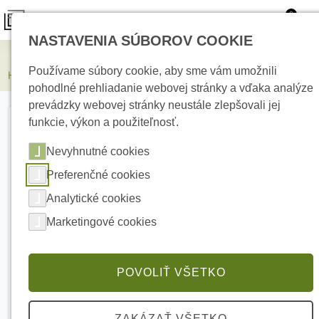
0
NASTAVENIA SÚBOROV COOKIE
Elektrické kúrenie
Používame súbory cookie, aby sme vám umožnili
HIKVISION DS-2CD2043G2-LI2U(2.8mm) 4 Mpx Bullet IP kamera
pohodlné prehliadanie webovej stránky a vďaka analýze
prevádzky webovej stránky neustále zlepšovali jej
funkcie, výkon a použiteľnosť.
Nevyhnutné cookies
Preferenčné cookies
Analytické cookies
Marketingové cookies
POVOLIŤ VŠETKO
ZAKÁZAŤ VŠETKO