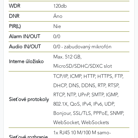
WDR
120db
DNR
Áno
PIR(L)
Nie
Alarm IN/OUT
0/0
Audio IN/OUT
0/0 - zabudovaný mikrofón
Max. 512 GB,
Interne úložisko
MicroSD/SDHC/SDXC slot
TCP/IP, ICMP, HTTP, HTTPS, FTP,
DHCP, DNS, DDNS, RTP, RTSP,
RTCP, NTP, UPnP, SMTP, IGMP,
Sieťové protokoly
802.1X, QoS, IPv4, IPv6, UDP,
Bonjour, SSL/TLS, PPPoE, SNMP,
WebSocket, WebSockets
1x RJ45 10 M/100 M samo-
Sieťové rozhranie