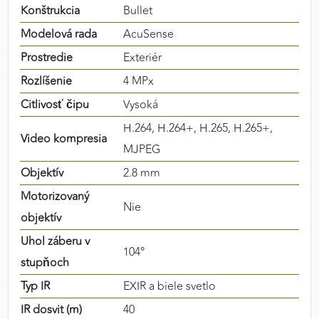
Konštrukcia
Bullet
výkon a funkčnosť našich stránok.
Modelová rada
AcuSense
Google Analytics
Prostredie
Exteriér
Poskytovateľ:
Google
Rozlíšenie
4 MPx
Citlivosť čipu
Vysoká
H.264, H.264+, H.265, H.265+,
MARKETINGOVÉ COOKIES
Video kompresia
MJPEG
Marketingové cookies sa používajú na sledovanie
Objektív
2.8 mm
správania používateľov naprieč webovými
stránkami. Umožňujú nám a našim partnerom
Motorizovaný
Nie
zobrazovať cielenú a relevantnú reklamu, a to na
objektív
našom webe aj v reklamných sieťach tretích strán.
Uhol záberu v
104°
Google Ads
stupňoch
Typ IR
EXIR a biele svetlo
Poskytovateľ:
Google
IR dosvit (m)
40