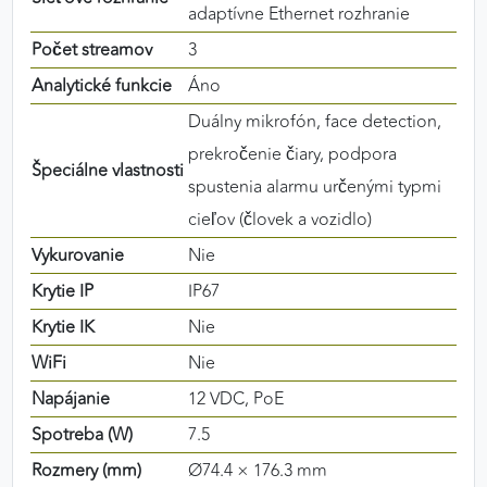
adaptívne Ethernet rozhranie
Počet streamov
3
Analytické funkcie
Áno
Duálny mikrofón, face detection,
prekročenie čiary, podpora
Špeciálne vlastnosti
spustenia alarmu určenými typmi
cieľov (človek a vozidlo)
Vykurovanie
Nie
Krytie IP
IP67
Krytie IK
Nie
WiFi
Nie
Napájanie
12 VDC, PoE
Spotreba (W)
7.5
Rozmery (mm)
Ø74.4 × 176.3 mm