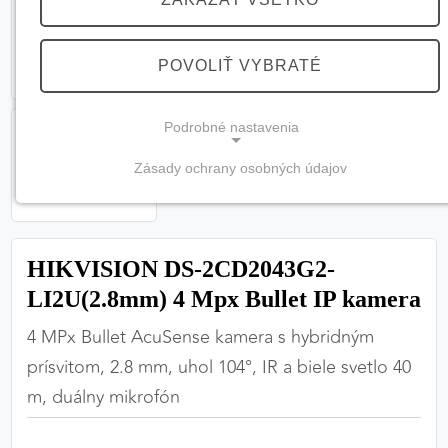
POVOLIŤ VYBRATÉ
Podrobné nastavenia
Zásady ochrany osobných údajov
NEVYHNUTNÉ COOKIES
(vždy aktívne, nemožno vypnúť)
Tieto cookies sú potrebné na správne fungovanie
HIKVISION DS-2CD2043G2-
webovej stránky a bez nich by nebolo možné
LI2U(2.8mm) 4 Mpx Bullet IP kamera
zabezpečiť jej plnú funkčnosť.
4 MPx Bullet AcuSense kamera s hybridným
Nevyhnutné cookies
prísvitom, 2.8 mm, uhol 104°, IR a biele svetlo 40
m, duálny mikrofón
PREFERENČNÉ COOKIES