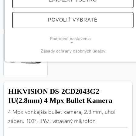
POVOLIŤ VYBRATÉ
Podrobné nastavenia
Zásady ochrany osobných údajov
NEVYHNUTNÉ COOKIES
(vždy aktívne, nemožno vypnúť)
Tieto cookies sú potrebné na správne fungovanie
webovej stránky a bez nich by nebolo možné
HIKVISION DS-2CD2043G2-
zabezpečiť jej plnú funkčnosť.
IU(2.8mm) 4 Mpx Bullet Kamera
Nevyhnutné cookies
4 Mpx vonkajšia bullet kamera, 2.8 mm, uhol
záberu 103°, IP67, vstavaný mikrofón
PREFERENČNÉ COOKIES