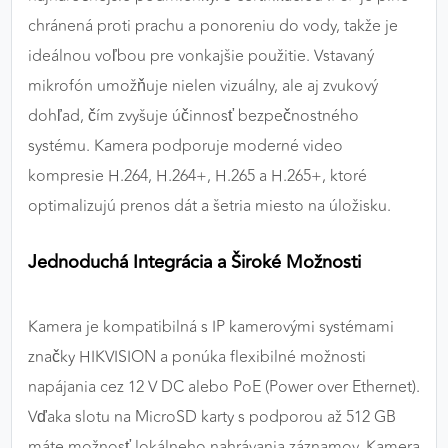
chránená proti prachu a ponoreniu do vody, takže je
ideálnou voľbou pre vonkajšie použitie. Vstavaný
mikrofón umožňuje nielen vizuálny, ale aj zvukový
dohľad, čím zvyšuje účinnosť bezpečnostného
systému. Kamera podporuje moderné video
kompresie H.264, H.264+, H.265 a H.265+, ktoré
optimalizujú prenos dát a šetria miesto na úložisku.
Jednoduchá Integrácia a Široké Možnosti
Kamera je kompatibilná s IP kamerovými systémami
značky HIKVISION a ponúka flexibilné možnosti
napájania cez 12 V DC alebo PoE (Power over Ethernet).
Vďaka slotu na MicroSD karty s podporou až 512 GB
máte možnosť lokálneho nahrávania záznamov. Kamera