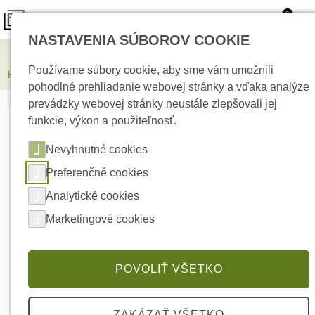
0
NASTAVENIA SÚBOROV COOKIE
Elektrické kúrenie
Používame súbory cookie, aby sme vám umožnili
HIKVISION DS-2CD2043G2-IU(2.8mm) 4 Mpx Bullet Kamera
pohodlné prehliadanie webovej stránky a vďaka analýze
prevádzky webovej stránky neustále zlepšovali jej
funkcie, výkon a použiteľnosť.
Nevyhnutné cookies
Preferenčné cookies
Analytické cookies
Marketingové cookies
POVOLIŤ VŠETKO
ZAKÁZAŤ VŠETKO