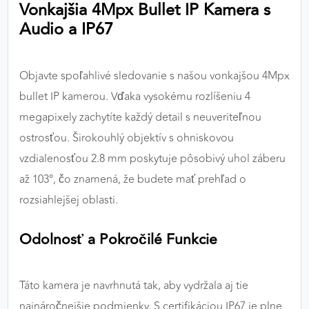
Vonkajšia 4Mpx Bullet IP Kamera s
výkon a funkčnosť našich stránok.
Audio a IP67
Google Analytics
Poskytovateľ:
Google
Objavte spoľahlivé sledovanie s našou vonkajšou 4Mpx
bullet IP kamerou. Vďaka vysokému rozlíšeniu 4
megapixely zachytíte každý detail s neuveriteľnou
MARKETINGOVÉ COOKIES
ostrosťou. Širokouhlý objektív s ohniskovou
Marketingové cookies sa používajú na sledovanie
vzdialenosťou 2.8 mm poskytuje pôsobivý uhol záberu
správania používateľov naprieč webovými
až 103°, čo znamená, že budete mať prehľad o
stránkami. Umožňujú nám a našim partnerom
rozsiahlejšej oblasti.
zobrazovať cielenú a relevantnú reklamu, a to na
našom webe aj v reklamných sieťach tretích strán.
Odolnosť a Pokročilé Funkcie
Google Ads
Poskytovateľ:
Google
Táto kamera je navrhnutá tak, aby vydržala aj tie
najnáročnejšie podmienky. S certifikáciou IP67 je plne