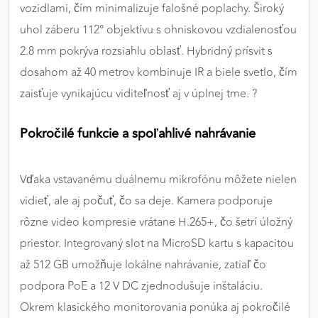
vozidlami, čím minimalizuje falošné poplachy. Široký
uhol záberu 112° objektívu s ohniskovou vzdialenosťou
2.8 mm pokrýva rozsiahlu oblasť. Hybridný prísvit s
dosahom až 40 metrov kombinuje IR a biele svetlo, čím
zaisťuje vynikajúcu viditeľnosť aj v úplnej tme. ?
Pokročilé funkcie a spoľahlivé nahrávanie
Vďaka vstavanému duálnemu mikrofónu môžete nielen
vidieť, ale aj počuť, čo sa deje. Kamera podporuje
rôzne video kompresie vrátane H.265+, čo šetrí úložný
priestor. Integrovaný slot na MicroSD kartu s kapacitou
až 512 GB umožňuje lokálne nahrávanie, zatiaľ čo
podpora PoE a 12 V DC zjednodušuje inštaláciu.
Okrem klasického monitorovania ponúka aj pokročilé