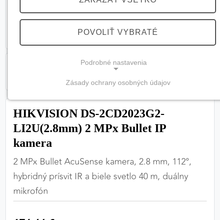
POVOLIŤ VYBRATÉ
Podrobné nastavenia
Zásady ochrany osobných údajov
NEVYHNUTNÉ COOKIES
(vždy aktívne, nemožno vypnúť)
HIKVISION DS-2CD2023G2-
Tieto cookies sú potrebné na správne fungovanie
LI2U(2.8mm) 2 MPx Bullet IP
webovej stránky a bez nich by nebolo možné
kamera
zabezpečiť jej plnú funkčnosť.
2 MPx Bullet AcuSense kamera, 2.8 mm, 112°,
Nevyhnutné cookies
hybridný prísvit IR a biele svetlo 40 m, duálny
mikrofón
PREFERENČNÉ COOKIES