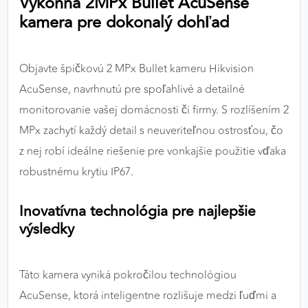
Výkonná 2MPx Bullet AcuSense
výkon a funkčnosť našich stránok.
kamera pre dokonalý dohľad
Google Analytics
Objavte špičkovú 2 MPx Bullet kameru Hikvision
Poskytovateľ:
Google
AcuSense, navrhnutú pre spoľahlivé a detailné
monitorovanie vašej domácnosti či firmy. S rozlíšením 2
MPx zachytí každý detail s neuveriteľnou ostrosťou, čo
MARKETINGOVÉ COOKIES
Marketingové cookies sa používajú na sledovanie
z nej robí ideálne riešenie pre vonkajšie použitie vďaka
správania používateľov naprieč webovými
robustnému krytiu IP67.
stránkami. Umožňujú nám a našim partnerom
zobrazovať cielenú a relevantnú reklamu, a to na
Inovatívna technológia pre najlepšie
našom webe aj v reklamných sieťach tretích strán.
výsledky
Google Ads
Táto kamera vyniká pokročilou technológiou
Poskytovateľ:
Google
AcuSense, ktorá inteligentne rozlišuje medzi ľuďmi a