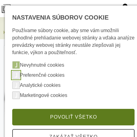
0
NASTAVENIA SÚBOROV COOKIE
Elektrické kúrenie
Používame súbory cookie, aby sme vám umožnili
HIKVISION DS-2CD2023G2-LI2U(2.8mm) 2 MPx Bullet IP kamera
pohodlné prehliadanie webovej stránky a vďaka analýze
prevádzky webovej stránky neustále zlepšovali jej
funkcie, výkon a použiteľnosť.
Nevyhnutné cookies
Preferenčné cookies
Analytické cookies
Marketingové cookies
POVOLIŤ VŠETKO
ZAKÁZAŤ VŠETKO