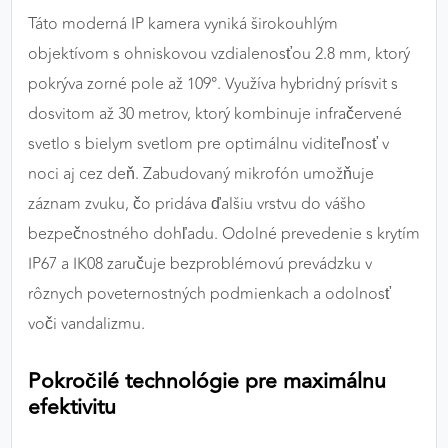
Táto moderná IP kamera vyniká širokouhlým
objektívom s ohniskovou vzdialenosťou 2.8 mm, ktorý
pokrýva zorné pole až 109°. Využíva hybridný prísvit s
dosvitom až 30 metrov, ktorý kombinuje infračervené
svetlo s bielym svetlom pre optimálnu viditeľnosť v
noci aj cez deň. Zabudovaný mikrofón umožňuje
záznam zvuku, čo pridáva ďalšiu vrstvu do vášho
bezpečnostného dohľadu. Odolné prevedenie s krytím
IP67 a IK08 zaručuje bezproblémovú prevádzku v
rôznych poveternostných podmienkach a odolnosť
voči vandalizmu.
Pokročilé technológie pre maximálnu
efektivitu