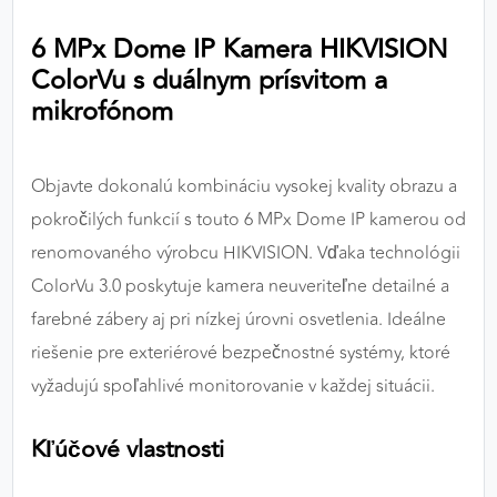
výkon a funkčnosť našich stránok.
6 MPx Dome IP Kamera HIKVISION
ColorVu s duálnym prísvitom a
Google Analytics
mikrofónom
Poskytovateľ:
Google
Objavte dokonalú kombináciu vysokej kvality obrazu a
MARKETINGOVÉ COOKIES
pokročilých funkcií s touto 6 MPx Dome IP kamerou od
Marketingové cookies sa používajú na sledovanie
renomovaného výrobcu HIKVISION. Vďaka technológii
správania používateľov naprieč webovými
ColorVu 3.0 poskytuje kamera neuveriteľne detailné a
stránkami. Umožňujú nám a našim partnerom
farebné zábery aj pri nízkej úrovni osvetlenia. Ideálne
zobrazovať cielenú a relevantnú reklamu, a to na
našom webe aj v reklamných sieťach tretích strán.
riešenie pre exteriérové bezpečnostné systémy, ktoré
vyžadujú spoľahlivé monitorovanie v každej situácii.
Google Ads
Kľúčové vlastnosti
Poskytovateľ:
Google