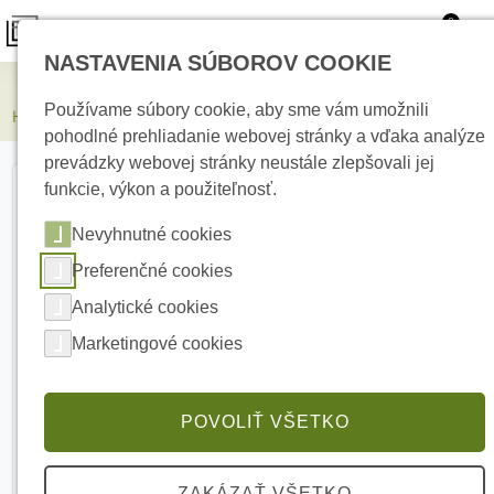
0
NASTAVENIA SÚBOROV COOKIE
Elektrické kúrenie
Používame súbory cookie, aby sme vám umožnili
HIKVISION DS-2CD1167G3-LIU(2.8mm) 6 MPx Dome IP kamera
pohodlné prehliadanie webovej stránky a vďaka analýze
prevádzky webovej stránky neustále zlepšovali jej
funkcie, výkon a použiteľnosť.
Nevyhnutné cookies
Preferenčné cookies
Analytické cookies
Marketingové cookies
POVOLIŤ VŠETKO
ZAKÁZAŤ VŠETKO