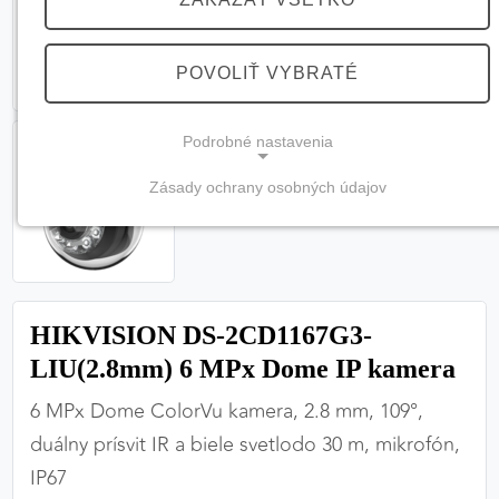
POVOLIŤ VYBRATÉ
Podrobné nastavenia
Zásady ochrany osobných údajov
NEVYHNUTNÉ COOKIES
(vždy aktívne, nemožno vypnúť)
Tieto cookies sú potrebné na správne fungovanie
webovej stránky a bez nich by nebolo možné
HIKVISION DS-2CD1167G3-
zabezpečiť jej plnú funkčnosť.
LIU(2.8mm) 6 MPx Dome IP kamera
Nevyhnutné cookies
6 MPx Dome ColorVu kamera, 2.8 mm, 109°,
duálny prísvit IR a biele svetlodo 30 m, mikrofón,
IP67
PREFERENČNÉ COOKIES