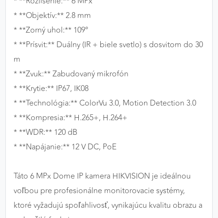
* **Rozlíšenie:** 6 MPx
* **Objektív:** 2.8 mm
* **Zorný uhol:** 109°
* **Prísvit:** Duálny (IR + biele svetlo) s dosvitom do 30
m
* **Zvuk:** Zabudovaný mikrofón
* **Krytie:** IP67, IK08
* **Technológia:** ColorVu 3.0, Motion Detection 3.0
* **Kompresia:** H.265+, H.264+
* **WDR:** 120 dB
* **Napájanie:** 12 V DC, PoE
Táto 6 MPx Dome IP kamera HIKVISION je ideálnou
voľbou pre profesionálne monitorovacie systémy,
ktoré vyžadujú spoľahlivosť, vynikajúcu kvalitu obrazu a