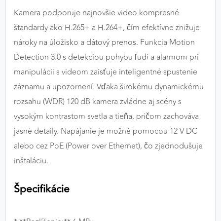
Kamera podporuje najnovšie video kompresné
štandardy ako H.265+ a H.264+, čím efektívne znižuje
nároky na úložisko a dátový prenos. Funkcia Motion
Detection 3.0 s detekciou pohybu ľudí a alarmom pri
manipulácii s videom zaisťuje inteligentné spustenie
záznamu a upozornení. Vďaka širokému dynamickému
rozsahu (WDR) 120 dB kamera zvládne aj scény s
vysokým kontrastom svetla a tieňa, pričom zachováva
jasné detaily. Napájanie je možné pomocou 12 V DC
alebo cez PoE (Power over Ethernet), čo zjednodušuje
inštaláciu.
Špecifikácie