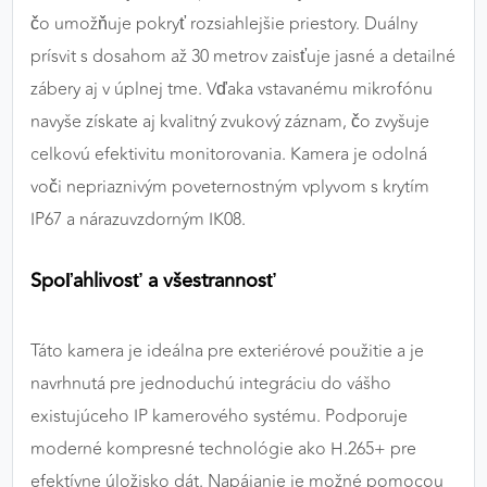
čo umožňuje pokryť rozsiahlejšie priestory. Duálny
prísvit s dosahom až 30 metrov zaisťuje jasné a detailné
zábery aj v úplnej tme. Vďaka vstavanému mikrofónu
navyše získate aj kvalitný zvukový záznam, čo zvyšuje
celkovú efektivitu monitorovania. Kamera je odolná
voči nepriaznivým poveternostným vplyvom s krytím
IP67 a nárazuvzdorným IK08.
Spoľahlivosť a všestrannosť
Táto kamera je ideálna pre exteriérové použitie a je
navrhnutá pre jednoduchú integráciu do vášho
existujúceho IP kamerového systému. Podporuje
moderné kompresné technológie ako H.265+ pre
efektívne úložisko dát. Napájanie je možné pomocou