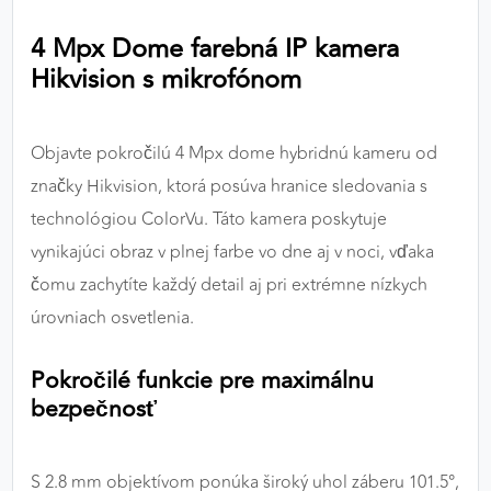
výkon a funkčnosť našich stránok.
4 Mpx Dome farebná IP kamera
Hikvision s mikrofónom
Google Analytics
Poskytovateľ:
Google
Objavte pokročilú 4 Mpx dome hybridnú kameru od
značky Hikvision, ktorá posúva hranice sledovania s
MARKETINGOVÉ COOKIES
technológiou ColorVu. Táto kamera poskytuje
Marketingové cookies sa používajú na sledovanie
vynikajúci obraz v plnej farbe vo dne aj v noci, vďaka
správania používateľov naprieč webovými
čomu zachytíte každý detail aj pri extrémne nízkych
stránkami. Umožňujú nám a našim partnerom
úrovniach osvetlenia.
zobrazovať cielenú a relevantnú reklamu, a to na
našom webe aj v reklamných sieťach tretích strán.
Pokročilé funkcie pre maximálnu
Google Ads
bezpečnosť
Poskytovateľ:
Google
S 2.8 mm objektívom ponúka široký uhol záberu 101.5°,