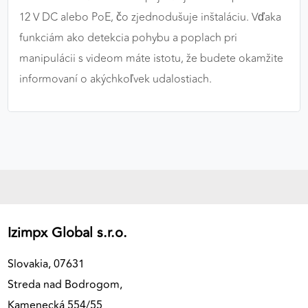
12 V DC alebo PoE, čo zjednodušuje inštaláciu. Vďaka
funkciám ako detekcia pohybu a poplach pri
manipulácii s videom máte istotu, že budete okamžite
informovaní o akýchkoľvek udalostiach.
Izimpx Global s.r.o.
Slovakia, 07631
Streda nad Bodrogom,
Kamenecká 554/55