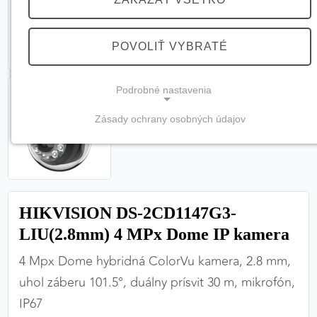
POVOLIŤ VYBRATÉ
Podrobné nastavenia
Zásady ochrany osobných údajov
NEVYHNUTNÉ COOKIES
(vždy aktívne, nemožno vypnúť)
Tieto cookies sú potrebné na správne fungovanie
webovej stránky a bez nich by nebolo možné
HIKVISION DS-2CD1147G3-
zabezpečiť jej plnú funkčnosť.
LIU(2.8mm) 4 MPx Dome IP kamera
Nevyhnutné cookies
4 Mpx Dome hybridná ColorVu kamera, 2.8 mm,
uhol záberu 101.5°, duálny prísvit 30 m, mikrofón,
IP67
PREFERENČNÉ COOKIES