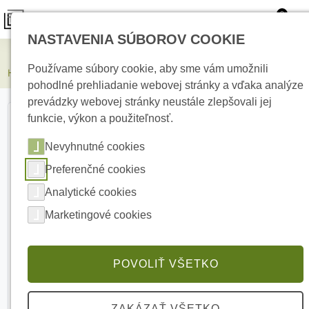
0
NASTAVENIA SÚBOROV COOKIE
Elektrické kúrenie
Používame súbory cookie, aby sme vám umožnili
HIKVISION DS-2CD1147G3-LIU(2.8mm) 4 MPx Dome IP kamera
pohodlné prehliadanie webovej stránky a vďaka analýze
prevádzky webovej stránky neustále zlepšovali jej
funkcie, výkon a použiteľnosť.
Nevyhnutné cookies
Preferenčné cookies
Analytické cookies
Marketingové cookies
POVOLIŤ VŠETKO
ZAKÁZAŤ VŠETKO