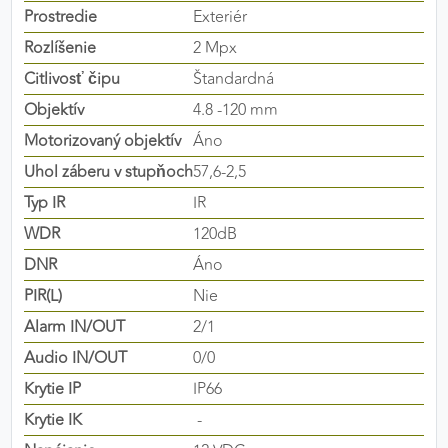
Prostredie
Exteriér
výkon a funkčnosť našich stránok.
Rozlíšenie
2 Mpx
Google Analytics
Citlivosť čipu
Štandardná
Poskytovateľ:
Google
Objektív
4.8 -120 mm
Motorizovaný objektív
Áno
Uhol záberu v stupňoch
57,6-2,5
MARKETINGOVÉ COOKIES
Typ IR
IR
Marketingové cookies sa používajú na sledovanie
WDR
120dB
správania používateľov naprieč webovými
DNR
Áno
stránkami. Umožňujú nám a našim partnerom
zobrazovať cielenú a relevantnú reklamu, a to na
PIR(L)
Nie
našom webe aj v reklamných sieťach tretích strán.
Alarm IN/OUT
2/1
Audio IN/OUT
0/0
Google Ads
Krytie IP
IP66
Poskytovateľ:
Google
Krytie IK
-