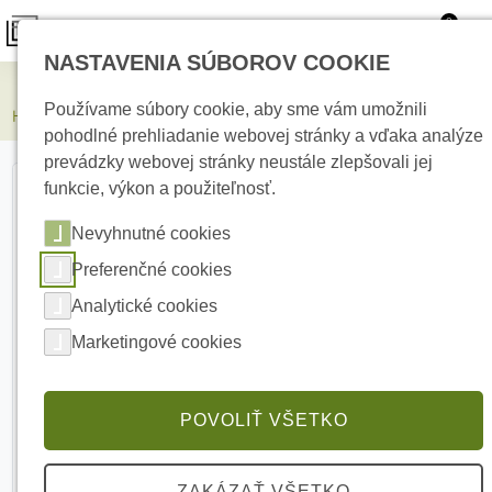
0
NASTAVENIA SÚBOROV COOKIE
Elektrické kúrenie
Používame súbory cookie, aby sme vám umožnili
HIKVISION DS-2AE4225T-D(D) 2MPx PTZ kamera
pohodlné prehliadanie webovej stránky a vďaka analýze
prevádzky webovej stránky neustále zlepšovali jej
funkcie, výkon a použiteľnosť.
Nevyhnutné cookies
Preferenčné cookies
Analytické cookies
Marketingové cookies
POVOLIŤ VŠETKO
ZAKÁZAŤ VŠETKO