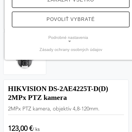
POVOLIŤ VYBRATÉ
Podrobné nastavenia
Zásady ochrany osobných údajov
NEVYHNUTNÉ COOKIES
(vždy aktívne, nemožno vypnúť)
Tieto cookies sú potrebné na správne fungovanie
webovej stránky a bez nich by nebolo možné
HIKVISION DS-2AE4225T-D(D)
zabezpečiť jej plnú funkčnosť.
2MPx PTZ kamera
Nevyhnutné cookies
2MPx PTZ kamera, objektív 4,8-120mm.
123,00 €
PREFERENČNÉ COOKIES
/ ks