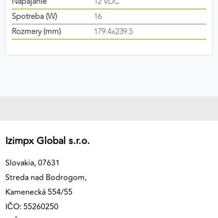
Napájanie
12 VDC
Spotreba (W)
16
Rozmery (mm)
179.4x239.5
Izimpx Global s.r.o.
Slovakia, 07631
Streda nad Bodrogom,
Kamenecká 554/55
IČO: 55260250