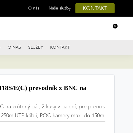
KONTAKT
O nás
Naše služby
0
S
O NÁS
SLUŽBY
KONTAKT
8S/E(C) prevodník z BNC na
 na krútený pár, 2 kusy v balení, pre prenos
 250m UTP kábli, POC kamery max. do 150m