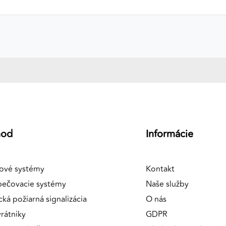
a
hod
Informácie
ové systémy
Kontakt
pečovacie systémy
Naše služby
cká požiarná signalizácia
O nás
rátniky
GDPR