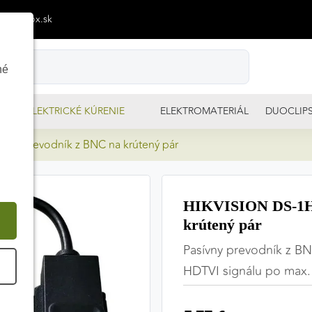
p@izimpx.sk
né
ELEKTRICKÉ KÚRENIE
ELEKTROMATERIÁL
DUOCLIP
(C) prevodník z BNC na krútený pár
HIKVISION DS-1H1
krútený pár
Pasívny prevodník z BNC
É
HDTVI signálu po max.