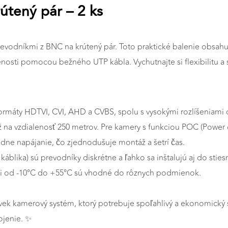
útený pár – 2 ks
revodníkmi z BNC na krútený pár. Toto praktické balenie obsah
nosti pomocou bežného UTP kábla. Vychutnajte si flexibilitu a 
rmáty HDTVI, CVI, AHD a CVBS, spolu s vysokými rozlíšeniami 
 na vzdialenosť 250 metrov. Pre kamery s funkciou POC (Power o
adne napájanie, čo zjednodušuje montáž a šetrí čas.
blika) sú prevodníky diskrétne a ľahko sa inštalujú aj do sties
i od -10°C do +55°C sú vhodné do rôznych podmienok.
ek kamerový systém, ktorý potrebuje spoľahlivý a ekonomický 
ojenie. ✨