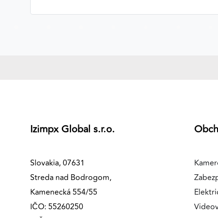
MARKETINGOVÉ COOKIES
Marketingové cookies sa používajú na sledovanie
správania používateľov naprieč webovými stránkami.
Umožňujú nám a našim partnerom zobrazovať cielenú 
relevantnú reklamu, a to na našom webe aj v
reklamných sieťach tretích strán.
Google Ads
Poskytovateľ:
Google
Izimpx Global s.r.o.
Obc
Slovakia, 07631
Kamer
Streda nad Bodrogom,
Zabez
Kamenecká 554/55
Elektri
IČO: 55260250
Videov