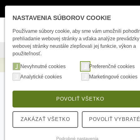
Máte otázky ?
+421 950 242 694
esho
NASTAVENIA SÚBOROV COOKIE
Používame súbory cookie, aby sme vám umožnili pohodl
prehliadanie webovej stránky a vďaka analýze prevádzky
webovej stránky neustále zlepšovali jej funkcie, výkon a
KAMEROVÉ SYSTÉMY
ZABEZPEČOVACIE SYSTÉMY
použiteľnosť.
Elektrické kúrenie
HIKVISION DS-1H18S/E
Nevyhnutné cookies
Preferenčné cookies
Analytické cookies
Marketingové cookies
POVOLIŤ VŠETKO
ZAKÁZAŤ VŠETKO
POVOLIŤ VYBRAT
Podrobné nastavenia