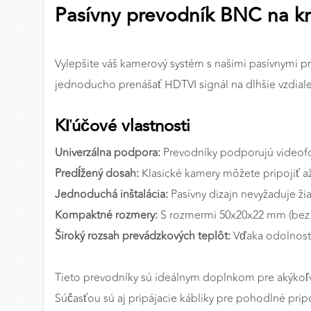
Pasívny prevodník BNC na kr
Preferenčné cookies
Vylepšite váš kamerový systém s našimi pasívnymi p
ANALYTICKÉ COOKIES
jednoducho prenášať HDTVI signál na dlhšie vzdiale
Analytické cookies nám umožňujú meranie výkonu
nášho webu. Ich pomocou určujeme počet návštev a
Kľúčové vlastnosti
zdroje návštev našich webových stránok. Dáta získané
pomocou týchto cookies spracovávame anonymne a
Univerzálna podpora:
Prevodníky podporujú videofo
súhrnne, bez použitia identifikátorov, ktoré ukazujú na
Predĺžený dosah:
Klasické kamery môžete pripojiť až
konkrétnych používateľov nášho webu. Vďaka týmto
Jednoduchá inštalácia:
Pasívny dizajn nevyžaduje ži
cookies môžeme optimalizovať výkon a funkčnosť
Kompaktné rozmery:
S rozmermi 50x20x22 mm (bez ká
našich stránok.
Široký rozsah prevádzkových teplôt:
Vďaka odolnost
Google Analytics
Tieto prevodníky sú ideálnym doplnkom pre akýkoľv
Poskytovateľ:
Google
Súčasťou sú aj pripájacie kábliky pre pohodlné prip