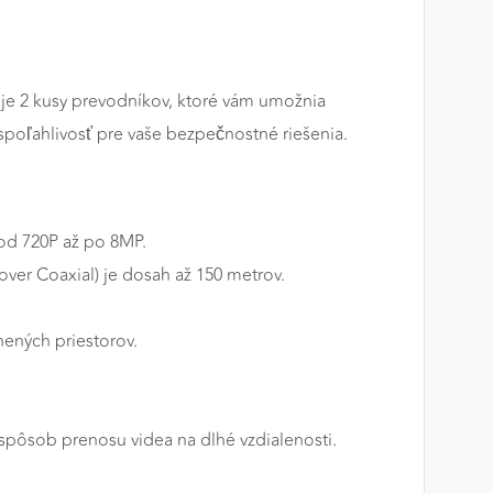
uje 2 kusy prevodníkov, ktoré vám umožnia
spoľahlivosť pre vaše bezpečnostné riešenia.
od 720P až po 8MP.
ver Coaxial) je dosah až 150 metrov.
nených priestorov.
spôsob prenosu videa na dlhé vzdialenosti.