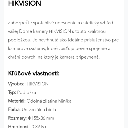
HIKVISION
výkon a funkčnosť našich stránok.
Google Analytics
Zabezpečte spoľahlivé upevnenie a estetický vzhľad
Poskytovateľ:
Google
vašej Dome kamery HIKVISION s touto kvalitnou
podložkou. Je navrhnutá ako ideálne príslušenstvo pre
kamerové systémy, ktoré zaisťuje pevné spojenie a
MARKETINGOVÉ COOKIES
chráni povrch, na ktorý je kamera pripevnená.
Marketingové cookies sa používajú na sledovanie
správania používateľov naprieč webovými
Kľúčové vlastnosti:
stránkami. Umožňujú nám a našim partnerom
zobrazovať cielenú a relevantnú reklamu, a to na
Výrobca:
HIKVISION
našom webe aj v reklamných sieťach tretích strán.
Typ:
Podložka
Materiál:
Odolná zliatina hliníka
Google Ads
Farba:
Univerzálna biela
Poskytovateľ:
Google
Rozmery:
Φ155x36 mm
Hmotnosť:
0.39 kg