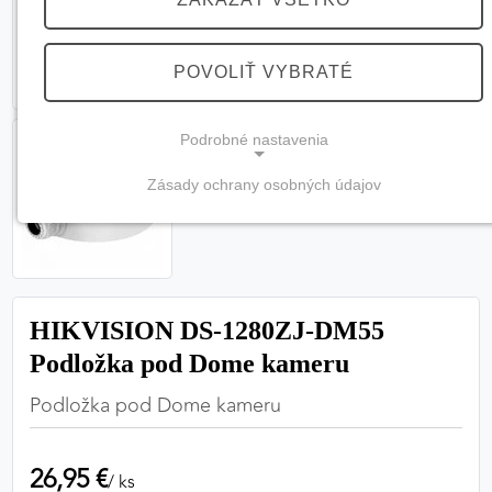
POVOLIŤ VYBRATÉ
Podrobné nastavenia
Zásady ochrany osobných údajov
NEVYHNUTNÉ COOKIES
(vždy aktívne, nemožno vypnúť)
Tieto cookies sú potrebné na správne fungovanie
webovej stránky a bez nich by nebolo možné
HIKVISION DS-1280ZJ-DM55
zabezpečiť jej plnú funkčnosť.
Podložka pod Dome kameru
Nevyhnutné cookies
Podložka pod Dome kameru
26,95 €
PREFERENČNÉ COOKIES
/ ks