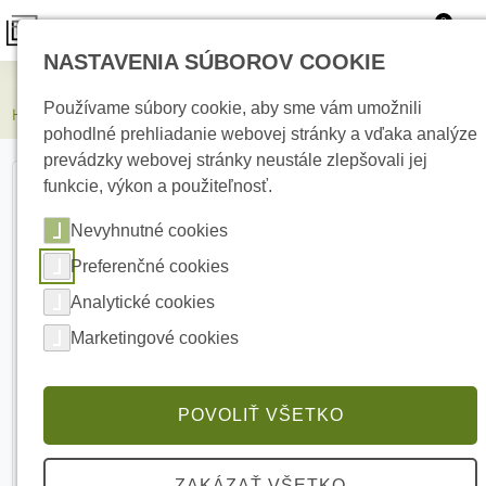
0
NASTAVENIA SÚBOROV COOKIE
Elektrické kúrenie
Používame súbory cookie, aby sme vám umožnili
HIKVISION DS-1280ZJ-DM55 Podložka pod Dome kameru
pohodlné prehliadanie webovej stránky a vďaka analýze
prevádzky webovej stránky neustále zlepšovali jej
funkcie, výkon a použiteľnosť.
Nevyhnutné cookies
Preferenčné cookies
Analytické cookies
Marketingové cookies
POVOLIŤ VŠETKO
ZAKÁZAŤ VŠETKO