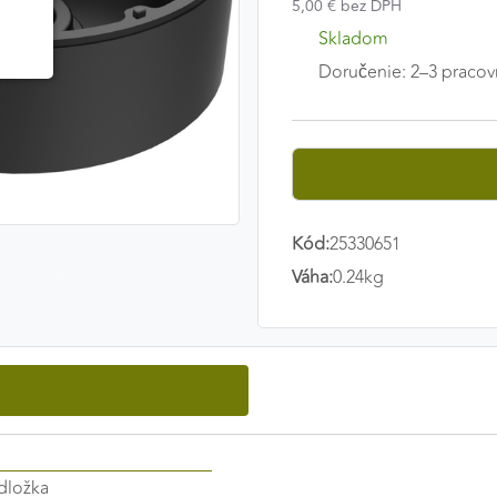
5,00 € bez DPH
Skladom
Doručenie: 2–3 pracov
Kód:
25330651
Váha:
0.24kg
dložka