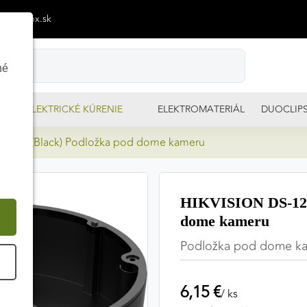
p@izimpx.sk
né
ELEKTRICKÉ KÚRENIE
ELEKTROMATERIÁL
DUOCLIP
-DM18(Black) Podložka pod dome kameru
HIKVISION DS-128
dome kameru
Podložka pod dome k
É
6,15 €
/ ks