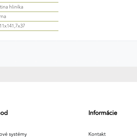
atina hliníka
rna
11x141,7x37
hod
Informácie
ové systémy
Kontakt