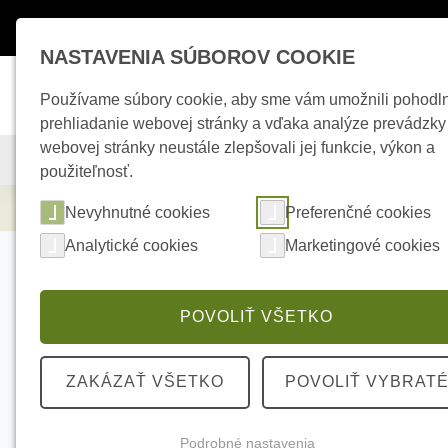
Máte otázky ?
+421 950 242 694
esho
NASTAVENIA SÚBOROV COOKIE
Používame súbory cookie, aby sme vám umožnili pohodl
prehliadanie webovej stránky a vďaka analýze prevádzky
webovej stránky neustále zlepšovali jej funkcie, výkon a
KAMEROVÉ SYSTÉMY
ZABEZPEČOVACIE SYSTÉMY
použiteľnosť.
Elektrické kúrenie
HIKVISION DS-1280ZJ
Nevyhnutné cookies
Preferenčné cookies
Analytické cookies
Marketingové cookies
POVOLIŤ VŠETKO
ZAKÁZAŤ VŠETKO
POVOLIŤ VYBRAT
Podrobné nastavenia