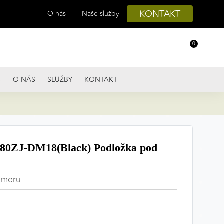
KONTAKT
O nás
Naše služby
0
S
O NÁS
SLUŽBY
KONTAKT
0ZJ-DM18(Black) Podložka pod
ameru