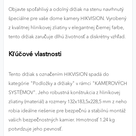
výkon a funkčnosť našich stránok.
Objavte spoľahlivý a odolný držiak na stenu navrhnutý
špeciálne pre vaše dome kamery HIKVISION. Vyrobený
Google Analytics
z kvalitnej hliníkovej zliatiny v elegantnej čiernej farbe,
Poskytovateľ:
Google
tento držiak zaručuje dlhú životnosť a diskrétny vzhľad.
Kľúčové vlastnosti
MARKETINGOVÉ COOKIES
Marketingové cookies sa používajú na sledovanie
správania používateľov naprieč webovými
Tento držiak s označením HIKVISION spadá do
stránkami. Umožňujú nám a našim partnerom
kategórie "Podložky a držiaky" v rámci "KAMEROVÝCH
zobrazovať cielenú a relevantnú reklamu, a to na
SYSTÉMOV". Jeho robustná konštrukcia z hliníkovej
našom webe aj v reklamných sieťach tretích strán.
zliatiny (materiál) a rozmery 132x183,5x228,5 mm z neho
Google Ads
robia ideálne riešenie pre bezpečnú a stabilnú montáž
vašich bezpečnostných kamier. Hmotnosť 1.24 kg
Poskytovateľ:
Google
potvrdzuje jeho pevnosť.