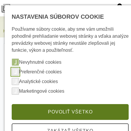
0
NASTAVENIA SÚBOROV COOKIE
Elektrické kúrenie
Používame súbory cookie, aby sme vám umožnili
HIKVISION DS-1273ZJ-130-TRL(Black) Držiak na stenu
pohodlné prehliadanie webovej stránky a vďaka analýze
prevádzky webovej stránky neustále zlepšovali jej
funkcie, výkon a použiteľnosť.
Nevyhnutné cookies
Preferenčné cookies
Analytické cookies
Marketingové cookies
POVOLIŤ VŠETKO
ZAKÁZAŤ VŠETKO