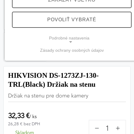
POVOLIŤ VYBRATÉ
Podrobné nastavenia
Zásady ochrany osobných údajov
NEVYHNUTNÉ COOKIES
(vždy aktívne, nemožno vypnúť)
HIKVISION DS-1273ZJ-130-
Tieto cookies sú potrebné na správne fungovanie
TRL(Black) Držiak na stenu
webovej stránky a bez nich by nebolo možné
zabezpečiť jej plnú funkčnosť.
Držiak na stenu pre dome kamery
Nevyhnutné cookies
32,33 €
/ ks
26,28 € bez DPH
−
+
PREFERENČNÉ COOKIES
Skladom