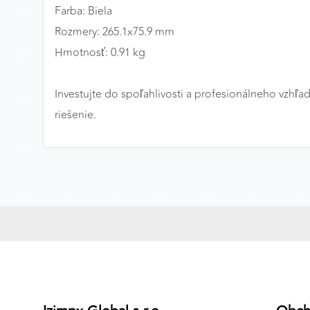
Farba: Biela
MARKETINGOVÉ COOKIES
Rozmery: 265.1x75.9 mm
Marketingové cookies sa používajú na sledovanie
Hmotnosť: 0.91 kg
správania používateľov naprieč webovými stránkami.
Umožňujú nám a našim partnerom zobrazovať cielenú 
Investujte do spoľahlivosti a profesionálneho vzhľa
relevantnú reklamu, a to na našom webe aj v
reklamných sieťach tretích strán.
riešenie.
Google Ads
Poskytovateľ:
Google