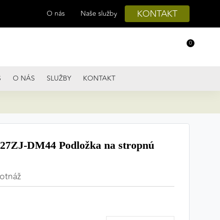
KONTAKT
O nás
Naše služby
0
S
O NÁS
SLUŽBY
KONTAKT
7ZJ-DM44 Podložka na stropnú
otnáž