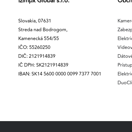
Izimpx Global s.r.o.
Obc
Slovakia, 07631
Kamer
Streda nad Bodrogom,
Zabez
Kamenecká 554/55
Elektri
IČO: 55260250
Videov
DIČ: 2121914839
Dátov
IČ DPH: SK2121914839
Prístu
IBAN: SK14 5600 0000 0099 7377 7001
Elektr
DuoCl