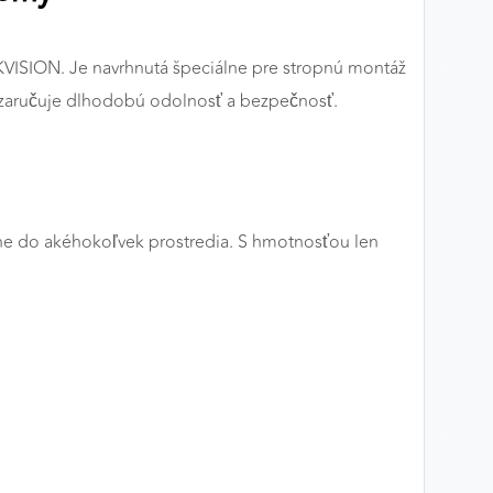
KVISION. Je navrhnutá špeciálne pre stropnú montáž
e zaručuje dlhodobú odolnosť a bezpečnosť.
adne do akéhokoľvek prostredia. S hmotnosťou len