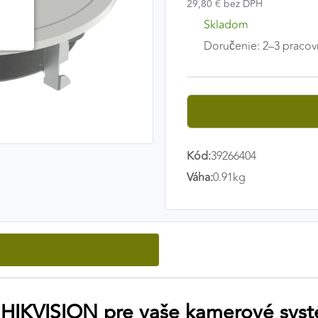
29,80 € bez DPH
Skladom
Doručenie: 2–3 pracov
Kód:
39266404
Váha:
0.91kg
 HIKVISION pre vaše kamerové sys