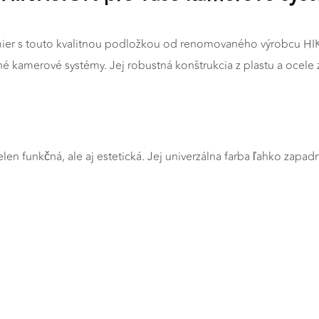
amier s touto kvalitnou podložkou od renomovaného výrobcu HI
né kamerové systémy. Jej robustná konštrukcia z plastu a ocel
len funkčná, ale aj estetická. Jej univerzálna farba ľahko zap