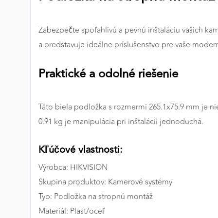
Preferenčné cookies
Zabezpečte spoľahlivú a pevnú inštaláciu vašich k
a predstavuje ideálne príslušenstvo pre vaše moder
ANALYTICKÉ COOKIES
Praktické a odolné riešenie
Analytické cookies nám umožňujú meranie výkonu
nášho webu. Ich pomocou určujeme počet návštev a
zdroje návštev našich webových stránok. Dáta získané
pomocou týchto cookies spracovávame anonymne a
Táto biela podložka s rozmermi 265.1x75.9 mm je nie
súhrnne, bez použitia identifikátorov, ktoré ukazujú na
0.91 kg je manipulácia pri inštalácii jednoduchá.
konkrétnych používateľov nášho webu. Vďaka týmto
cookies môžeme optimalizovať výkon a funkčnosť
Kľúčové vlastnosti:
našich stránok.
Výrobca: HIKVISION
Google Analytics
Skupina produktov: Kamerové systémy
Poskytovateľ:
Google
Typ: Podložka na stropnú montáž
Materiál: Plast/oceľ