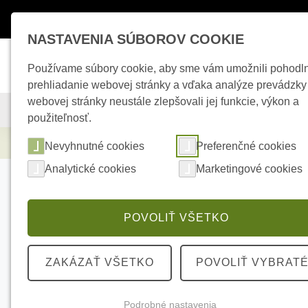
Máte otázky ?
+421 950 242 694
esho
NASTAVENIA SÚBOROV COOKIE
Používame súbory cookie, aby sme vám umožnili pohodl
prehliadanie webovej stránky a vďaka analýze prevádzky
webovej stránky neustále zlepšovali jej funkcie, výkon a
KAMEROVÉ SYSTÉMY
ZABEZPEČOVACIE SYSTÉMY
použiteľnosť.
Elektrické kúrenie
HIKVISION DS-1227ZJ
Nevyhnutné cookies
Preferenčné cookies
Analytické cookies
Marketingové cookies
POVOLIŤ VŠETKO
ZAKÁZAŤ VŠETKO
POVOLIŤ VYBRAT
Podrobné nastavenia