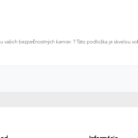
a
du vašich bezpečnostných kamier. ?️ Táto podložka je skvelou vo