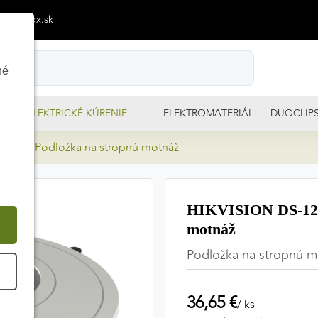
p@izimpx.sk
né
ELEKTRICKÉ KÚRENIE
ELEKTROMATERIÁL
DUOCLIP
-DM44 Podložka na stropnú motnáž
HIKVISION DS-122
motnáž
Podložka na stropnú m
É
36,65 €
/ ks