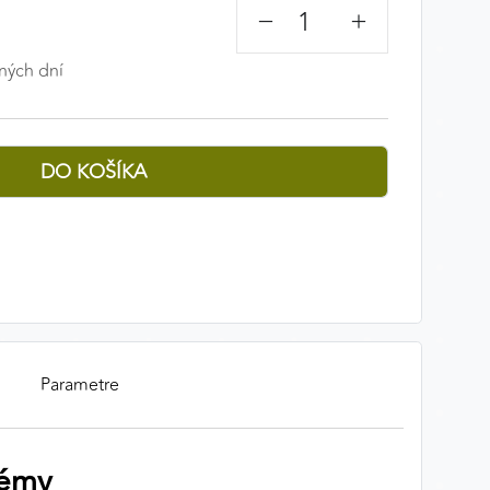
−
+
ných dní
Parametre
témy