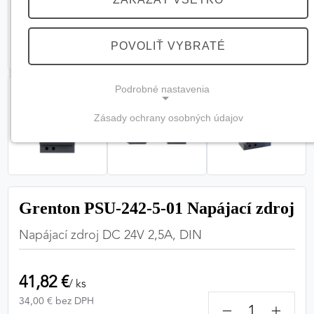
POVOLIŤ VYBRATÉ
Podrobné nastavenia
Zásady ochrany osobných údajov
NEVYHNUTNÉ COOKIES
(vždy aktívne, nemožno vypnúť)
Tieto cookies sú potrebné na správne fungovanie
webovej stránky a bez nich by nebolo možné
Grenton PSU-242-5-01 Napájací zdroj
zabezpečiť jej plnú funkčnosť.
Napájací zdroj DC 24V 2,5A, DIN
Nevyhnutné cookies
41,82 €
/ ks
34,00 € bez DPH
−
+
PREFERENČNÉ COOKIES