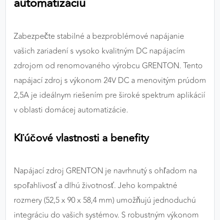
automatizáciu
výkon a funkčnosť našich stránok.
Google Analytics
Zabezpečte stabilné a bezproblémové napájanie
vašich zariadení s vysoko kvalitným DC napájacím
Poskytovateľ:
Google
zdrojom od renomovaného výrobcu GRENTON. Tento
napájací zdroj s výkonom 24V DC a menovitým prúdom
MARKETINGOVÉ COOKIES
2,5A je ideálnym riešením pre široké spektrum aplikácií
Marketingové cookies sa používajú na sledovanie
v oblasti domácej automatizácie.
správania používateľov naprieč webovými
stránkami. Umožňujú nám a našim partnerom
Kľúčové vlastnosti a benefity
zobrazovať cielenú a relevantnú reklamu, a to na
našom webe aj v reklamných sieťach tretích strán.
Napájací zdroj GRENTON je navrhnutý s ohľadom na
Google Ads
spoľahlivosť a dlhú životnosť. Jeho kompaktné
Poskytovateľ:
Google
rozmery (52,5 x 90 x 58,4 mm) umožňujú jednoduchú
integráciu do vašich systémov. S robustným výkonom