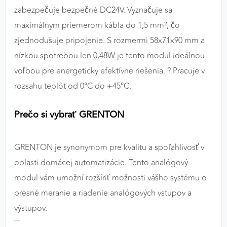
zabezpečuje bezpečné DC24V. Vyznačuje sa
maximálnym priemerom kábla do 1,5 mm², čo
zjednodušuje pripojenie. S rozmermi 58x71x90 mm a
nízkou spotrebou len 0,48W je tento modul ideálnou
voľbou pre energeticky efektívne riešenia. ?️ Pracuje v
rozsahu teplôt od 0°C do +45°C.
Prečo si vybrať GRENTON
GRENTON je synonymom pre kvalitu a spoľahlivosť v
oblasti domácej automatizácie. Tento analógový
modul vám umožní rozšíriť možnosti vášho systému o
presné meranie a riadenie analógových vstupov a
výstupov.
```