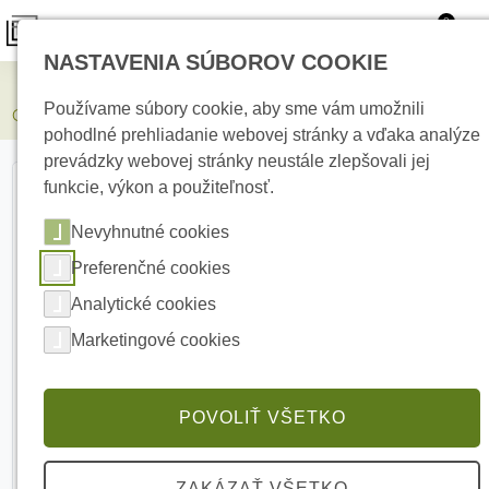
0
NASTAVENIA SÚBOROV COOKIE
Elektrické kúrenie
Používame súbory cookie, aby sme vám umožnili
Grenton MUL-211-D-01 Analógový vstupno-vystupný modul
pohodlné prehliadanie webovej stránky a vďaka analýze
prevádzky webovej stránky neustále zlepšovali jej
funkcie, výkon a použiteľnosť.
Nevyhnutné cookies
Preferenčné cookies
Analytické cookies
Marketingové cookies
POVOLIŤ VŠETKO
ZAKÁZAŤ VŠETKO