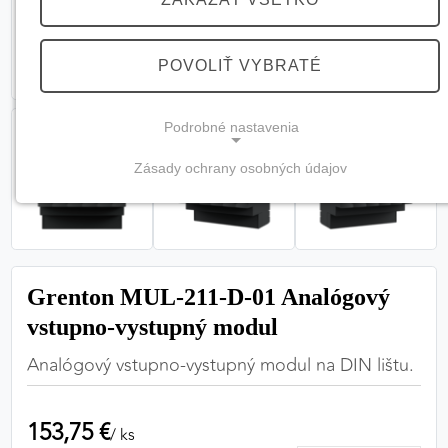
POVOLIŤ VYBRATÉ
Podrobné nastavenia
Zásady ochrany osobných údajov
NEVYHNUTNÉ COOKIES
(vždy aktívne, nemožno vypnúť)
Tieto cookies sú potrebné na správne fungovanie
webovej stránky a bez nich by nebolo možné
Grenton MUL-211-D-01 Analógový
zabezpečiť jej plnú funkčnosť.
vstupno-vystupný modul
Nevyhnutné cookies
Analógový vstupno-vystupný modul na DIN lištu.
153,75 €
/ ks
PREFERENČNÉ COOKIES