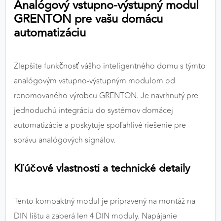
Analógový vstupno-výstupný modul
výkon a funkčnosť našich stránok.
GRENTON pre vašu domácu
automatizáciu
Google Analytics
Poskytovateľ:
Google
Zlepšite funkčnosť vášho inteligentného domu s týmto
analógovým vstupno-výstupným modulom od
MARKETINGOVÉ COOKIES
renomovaného výrobcu GRENTON. Je navrhnutý pre
Marketingové cookies sa používajú na sledovanie
jednoduchú integráciu do systémov domácej
správania používateľov naprieč webovými
automatizácie a poskytuje spoľahlivé riešenie pre
stránkami. Umožňujú nám a našim partnerom
správu analógových signálov.
zobrazovať cielenú a relevantnú reklamu, a to na
našom webe aj v reklamných sieťach tretích strán.
Kľúčové vlastnosti a technické detaily
Google Ads
Poskytovateľ:
Google
Tento kompaktný modul je pripravený na montáž na
DIN lištu a zaberá len 4 DIN moduly. Napájanie