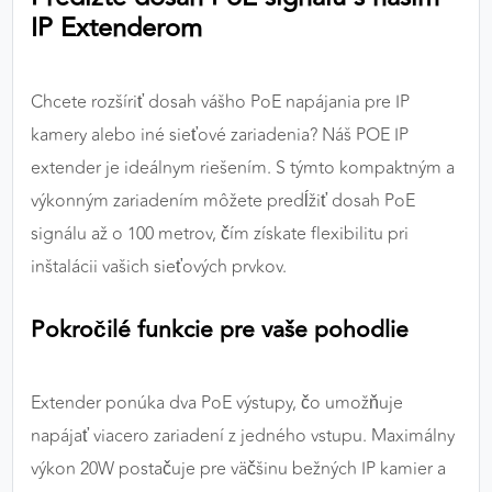
IP Extenderom
výkon a funkčnosť našich stránok.
Google Analytics
Chcete rozšíriť dosah vášho PoE napájania pre IP
Poskytovateľ:
Google
kamery alebo iné sieťové zariadenia? Náš POE IP
extender je ideálnym riešením. S týmto kompaktným a
výkonným zariadením môžete predĺžiť dosah PoE
MARKETINGOVÉ COOKIES
signálu až o 100 metrov, čím získate flexibilitu pri
Marketingové cookies sa používajú na sledovanie
inštalácii vašich sieťových prvkov.
správania používateľov naprieč webovými
stránkami. Umožňujú nám a našim partnerom
zobrazovať cielenú a relevantnú reklamu, a to na
Pokročilé funkcie pre vaše pohodlie
našom webe aj v reklamných sieťach tretích strán.
Google Ads
Extender ponúka dva PoE výstupy, čo umožňuje
napájať viacero zariadení z jedného vstupu. Maximálny
Poskytovateľ:
Google
výkon 20W postačuje pre väčšinu bežných IP kamier a