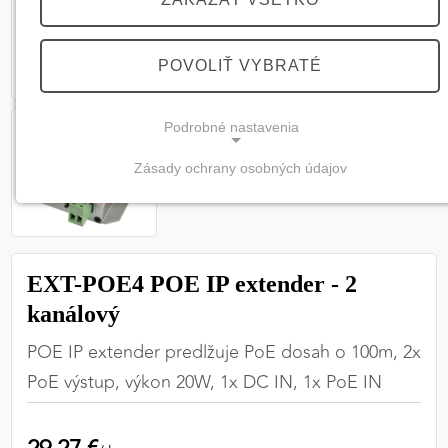
POVOLIŤ VYBRATÉ
Podrobné nastavenia
Zásady ochrany osobných údajov
NEVYHNUTNÉ COOKIES
(vždy aktívne, nemožno vypnúť)
Tieto cookies sú potrebné na správne fungovanie
webovej stránky a bez nich by nebolo možné
EXT-POE4 POE IP extender - 2
zabezpečiť jej plnú funkčnosť.
kanálový
POE IP extender predlžuje PoE dosah o 100m, 2x
Nevyhnutné cookies
PoE výstup, výkon 20W, 1x DC IN, 1x PoE IN
PREFERENČNÉ COOKIES