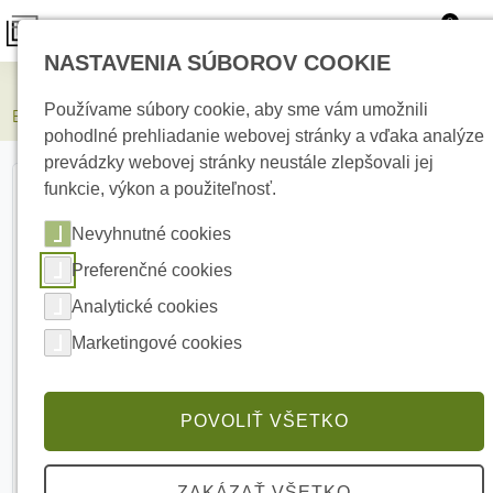
0
NASTAVENIA SÚBOROV COOKIE
Elektrické kúrenie
Používame súbory cookie, aby sme vám umožnili
E-RSF19-1U-170B Polica do dátového rozvádzača
pohodlné prehliadanie webovej stránky a vďaka analýze
prevádzky webovej stránky neustále zlepšovali jej
funkcie, výkon a použiteľnosť.
Nevyhnutné cookies
Preferenčné cookies
Analytické cookies
Marketingové cookies
POVOLIŤ VŠETKO
ZAKÁZAŤ VŠETKO