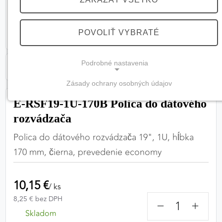
POVOLIŤ VYBRATÉ
Podrobné nastavenia
Zásady ochrany osobných údajov
NEVYHNUTNÉ COOKIES
E-RSF19-1U-170B Polica do dátového
(vždy aktívne, nemožno vypnúť)
rozvádzača
Tieto cookies sú potrebné na správne fungovanie
Polica do dátového rozvádzača 19", 1U, hĺbka
webovej stránky a bez nich by nebolo možné
170 mm, čierna, prevedenie economy
zabezpečiť jej plnú funkčnosť.
Nevyhnutné cookies
10,15 €
/ ks
8,25 € bez DPH
−
+
Skladom
PREFERENČNÉ COOKIES