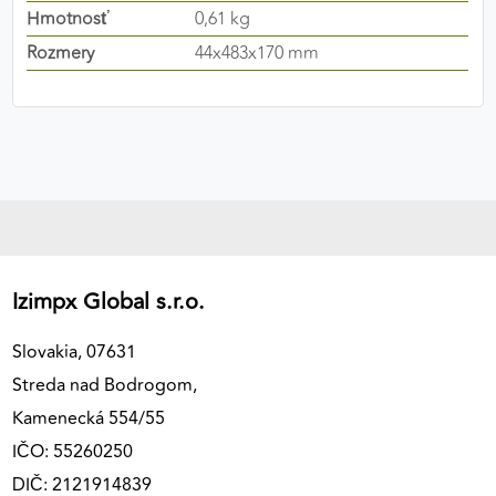
Hmotnosť
0,61 kg
výkon a funkčnosť našich stránok.
Rozmery
44x483x170 mm
Google Analytics
Poskytovateľ:
Google
MARKETINGOVÉ COOKIES
Marketingové cookies sa používajú na sledovanie
správania používateľov naprieč webovými
stránkami. Umožňujú nám a našim partnerom
Izimpx Global s.r.o.
zobrazovať cielenú a relevantnú reklamu, a to na
našom webe aj v reklamných sieťach tretích strán.
Slovakia, 07631
Streda nad Bodrogom,
Google Ads
Kamenecká 554/55
Poskytovateľ:
Google
IČO: 55260250
DIČ: 2121914839