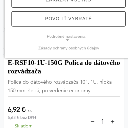
POVOLIŤ VYBRATÉ
Podrobné nastavenia
Zásady ochrany osobných údajov
NEVYHNUTNÉ COOKIES
E-RSF10-1U-150G Polica do dátového
(vždy aktívne, nemožno vypnúť)
rozvádzača
Tieto cookies sú potrebné na správne fungovanie
webovej stránky a bez nich by nebolo možné
Polica do dátového rozvádzača 10", 1U, hĺbka
zabezpečiť jej plnú funkčnosť.
150 mm, šedá, prevedenie economy
Nevyhnutné cookies
6,92 €
/ ks
5,63 € bez DPH
−
+
PREFERENČNÉ COOKIES
Skladom