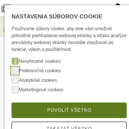
0
NASTAVENIA SÚBOROV COOKIE
Elektrické kúrenie
Používame súbory cookie, aby sme vám umožnili
E-RSF10-1U-150G Polica do dátového rozvádzača
pohodlné prehliadanie webovej stránky a vďaka analýze
prevádzky webovej stránky neustále zlepšovali jej
funkcie, výkon a použiteľnosť.
Nevyhnutné cookies
Preferenčné cookies
Analytické cookies
Marketingové cookies
POVOLIŤ VŠETKO
ZAKÁZAŤ VŠETKO