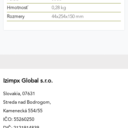
výkon a funkčnosť našich stránok.
Hmotnosť
0,28 kg
Rozmery
44x254x150 mm
Google Analytics
Poskytovateľ:
Google
MARKETINGOVÉ COOKIES
Marketingové cookies sa používajú na sledovanie
správania používateľov naprieč webovými
stránkami. Umožňujú nám a našim partnerom
Izimpx Global s.r.o.
zobrazovať cielenú a relevantnú reklamu, a to na
našom webe aj v reklamných sieťach tretích strán.
Slovakia, 07631
Streda nad Bodrogom,
Google Ads
Kamenecká 554/55
Poskytovateľ:
Google
IČO: 55260250