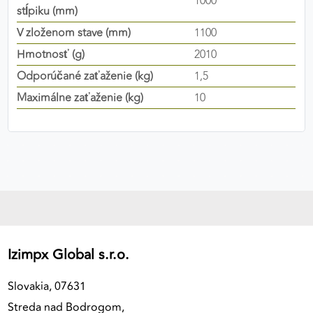
1000
stĺpiku (mm)
výkon a funkčnosť našich stránok.
V zloženom stave (mm)
1100
Google Analytics
Hmotnosť (g)
2010
Odporúčané zaťaženie (kg)
1,5
Poskytovateľ:
Google
Maximálne zaťaženie (kg)
10
MARKETINGOVÉ COOKIES
Marketingové cookies sa používajú na sledovanie
správania používateľov naprieč webovými
stránkami. Umožňujú nám a našim partnerom
zobrazovať cielenú a relevantnú reklamu, a to na
našom webe aj v reklamných sieťach tretích strán.
Izimpx Global s.r.o.
Google Ads
Poskytovateľ:
Google
Slovakia, 07631
Streda nad Bodrogom,