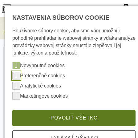
0
NASTAVENIA SÚBOROV COOKIE
Elektrické kúrenie
Používame súbory cookie, aby sme vám umožnili
DS-2907ZJ Stojan pre kamery pre meranie telesnej teploty.
pohodlné prehliadanie webovej stránky a vďaka analýze
prevádzky webovej stránky neustále zlepšovali jej
funkcie, výkon a použiteľnosť.
Nevyhnutné cookies
Preferenčné cookies
Analytické cookies
Marketingové cookies
POVOLIŤ VŠETKO
ZAKÁZAŤ VŠETKO