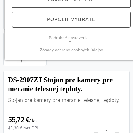
POVOLIŤ VYBRATÉ
Podrobné nastavenia
Zásady ochrany osobných údajov
NEVYHNUTNÉ COOKIES
(vždy aktívne, nemožno vypnúť)
Tieto cookies sú potrebné na správne fungovanie
DS-2907ZJ Stojan pre kamery pre
webovej stránky a bez nich by nebolo možné
meranie telesnej teploty.
zabezpečiť jej plnú funkčnosť.
Stojan pre kamery pre meranie telesnej teploty.
Nevyhnutné cookies
55,72 €
/ ks
45,30 € bez DPH
PREFERENČNÉ COOKIES
−
+