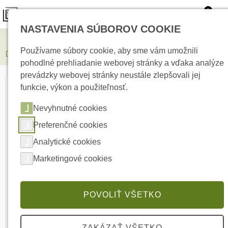
0
NASTAVENIA SÚBOROV COOKIE
Elektrické kúrenie
Používame súbory cookie, aby sme vám umožnili
DS-1275ZJ-SUS Držiak na stĺp pre kamery
pohodlné prehliadanie webovej stránky a vďaka analýze
prevádzky webovej stránky neustále zlepšovali jej
funkcie, výkon a použiteľnosť.
Nevyhnutné cookies
Preferenčné cookies
Analytické cookies
Marketingové cookies
POVOLIŤ VŠETKO
ZAKÁZAŤ VŠETKO