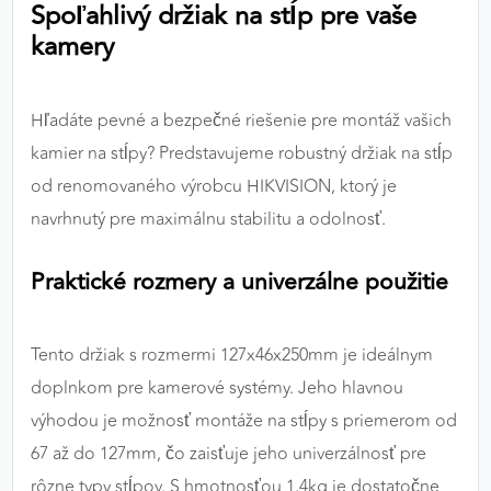
Spoľahlivý držiak na stĺp pre vaše
výkon a funkčnosť našich stránok.
kamery
Google Analytics
Poskytovateľ:
Google
Hľadáte pevné a bezpečné riešenie pre montáž vašich
kamier na stĺpy? Predstavujeme robustný držiak na stĺp
od renomovaného výrobcu HIKVISION, ktorý je
MARKETINGOVÉ COOKIES
navrhnutý pre maximálnu stabilitu a odolnosť.
Marketingové cookies sa používajú na sledovanie
správania používateľov naprieč webovými
Praktické rozmery a univerzálne použitie
stránkami. Umožňujú nám a našim partnerom
zobrazovať cielenú a relevantnú reklamu, a to na
našom webe aj v reklamných sieťach tretích strán.
Tento držiak s rozmermi 127x46x250mm je ideálnym
doplnkom pre kamerové systémy. Jeho hlavnou
Google Ads
výhodou je možnosť montáže na stĺpy s priemerom od
Poskytovateľ:
Google
67 až do 127mm, čo zaisťuje jeho univerzálnosť pre
rôzne typy stĺpov. S hmotnosťou 1,4kg je dostatočne