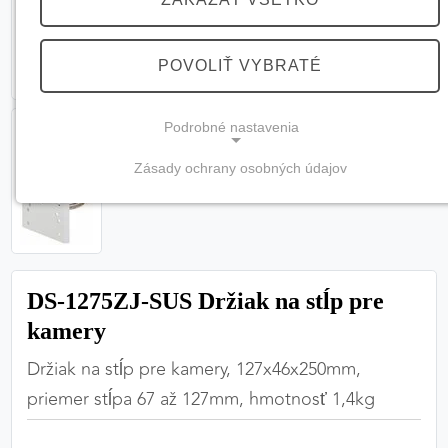
POVOLIŤ VYBRATÉ
Podrobné nastavenia
Zásady ochrany osobných údajov
NEVYHNUTNÉ COOKIES
(vždy aktívne, nemožno vypnúť)
Tieto cookies sú potrebné na správne fungovanie
webovej stránky a bez nich by nebolo možné
DS-1275ZJ-SUS Držiak na stĺp pre
zabezpečiť jej plnú funkčnosť.
kamery
Nevyhnutné cookies
Držiak na stĺp pre kamery, 127x46x250mm,
priemer stĺpa 67 až 127mm, hmotnosť 1,4kg
PREFERENČNÉ COOKIES