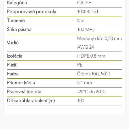
Kategória
CAT5E
výkon a funkčnosť našich stránok.
Podporované protokoly
1000BaseT
Google Analytics
Tienenie
Nie
Šírka pásma
100 MHz
Poskytovateľ:
Google
Medený drôt 0,50 mm
Vodič
AWG 24
MARKETINGOVÉ COOKIES
Izolácia
HDPE 0.8 mm
Marketingové cookies sa používajú na sledovanie
Plášť
PE
správania používateľov naprieč webovými
Farba
Čierna RAL 9011
stránkami. Umožňujú nám a našim partnerom
Priemer kábla
5,1 mm
zobrazovať cielenú a relevantnú reklamu, a to na
našom webe aj v reklamných sieťach tretích strán.
Pracovná teplota
-20°C do 60°C
Dĺžka kábla v balení (m)
100
Google Ads
Poskytovateľ:
Google