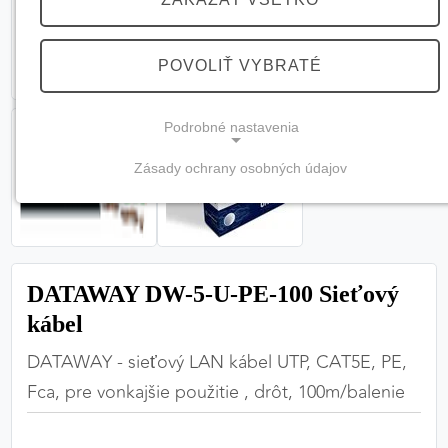
POVOLIŤ VYBRATÉ
Podrobné nastavenia
Zásady ochrany osobných údajov
NEVYHNUTNÉ COOKIES
(vždy aktívne, nemožno vypnúť)
Tieto cookies sú potrebné na správne fungovanie
webovej stránky a bez nich by nebolo možné
DATAWAY DW-5-U-PE-100 Sieťový
zabezpečiť jej plnú funkčnosť.
kábel
Nevyhnutné cookies
DATAWAY - sieťový LAN kábel UTP, CAT5E, PE,
Fca, pre vonkajšie použitie , drôt, 100m/balenie
PREFERENČNÉ COOKIES