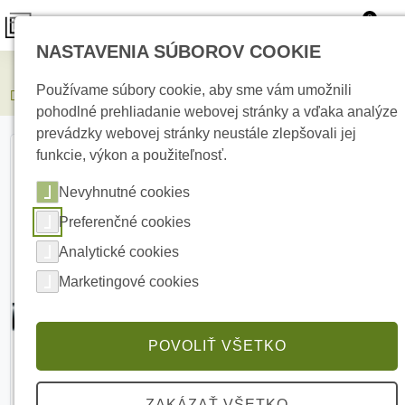
0
NASTAVENIA SÚBOROV COOKIE
Elektrické kúrenie
Používame súbory cookie, aby sme vám umožnili
DATAWAY DW-5-U-PE-100 Sieťový kábel
pohodlné prehliadanie webovej stránky a vďaka analýze
prevádzky webovej stránky neustále zlepšovali jej
funkcie, výkon a použiteľnosť.
Nevyhnutné cookies
Preferenčné cookies
Analytické cookies
Marketingové cookies
POVOLIŤ VŠETKO
ZAKÁZAŤ VŠETKO