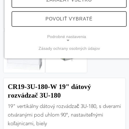
POVOLIŤ VYBRATÉ
Podrobné nastavenia
Zásady ochrany osobných údajov
NEVYHNUTNÉ COOKIES
(vždy aktívne, nemožno vypnúť)
Tieto cookies sú potrebné na správne fungovanie
webovej stránky a bez nich by nebolo možné
CR19-3U-180-W 19" dátový
zabezpečiť jej plnú funkčnosť.
rozvádzač 3U-180
Nevyhnutné cookies
19" vertikálny dátový rozvádzač 3U-180, s dverami
otváranými pod uhlom 90°, nastaviteľnými
koľajnicami, biely
PREFERENČNÉ COOKIES