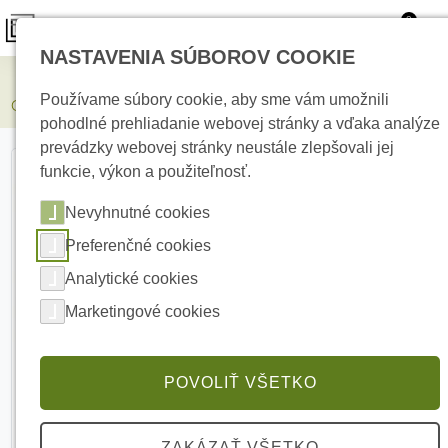
0
NASTAVENIA SÚBOROV COOKIE
Elektrické kúrenie
Používame súbory cookie, aby sme vám umožnili
CR19-3U-180-W 19&quot; dátový rozvádzač 3U-180
pohodlné prehliadanie webovej stránky a vďaka analýze
prevádzky webovej stránky neustále zlepšovali jej
funkcie, výkon a použiteľnosť.
Nevyhnutné cookies
Preferenčné cookies
Analytické cookies
Marketingové cookies
POVOLIŤ VŠETKO
ZAKÁZAŤ VŠETKO